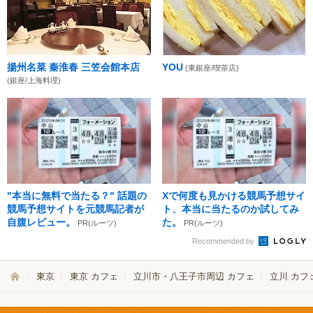
揚州名菜 秦淮春 三笠会館本店
YOU
(東銀座/喫茶店)
(銀座/上海料理)
"本当に無料で当たる？" 話題の
Xで何度も見かける競馬予想サイ
競馬予想サイトを元競馬記者が
ト、本当に当たるのか試してみ
自腹レビュー。
た。
PR(ルーツ)
PR(ルーツ)
Recommended by
東京
東京 カフェ
立川市・八王子市周辺 カフェ
立川 カフ