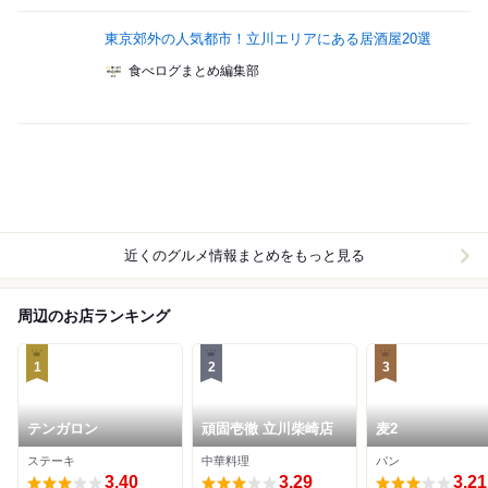
東京郊外の人気都市！立川エリアにある居酒屋20選
食べログまとめ編集部
近くのグルメ情報まとめをもっと見る
周辺のお店ランキング
1
2
3
テンガロン
頑固壱徹 立川柴崎店
麦2
ステーキ
中華料理
パン
3.40
3.29
3.21