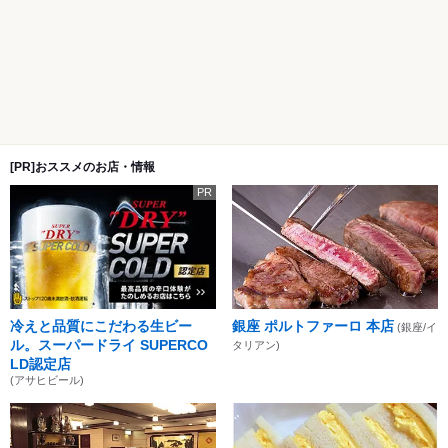
[PR]おススメのお店・情報
PR
冷えと品質にこだわる生ビー
銀座 ポルトファーロ 本店
(銀座/イ
ル。スーパードライ SUPERCO
タリアン)
LD認定店
(アサヒビール)