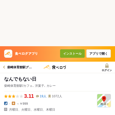
インストール
アプリで開く
柴崎体育館駅グルメへ
ログイン
なんでもない日
柴崎体育館駅/カフェ､ 洋菓子､ カレー
3.11
19
人
1072
人
-
～￥999
月曜日、火曜日、水曜日、木曜日