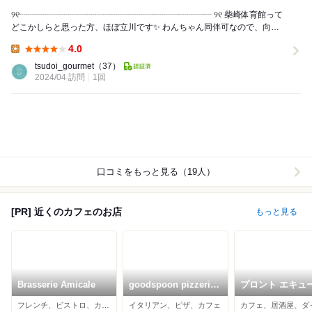
୨୧┈┈┈┈┈┈┈┈┈┈┈┈┈┈┈┈┈┈┈┈┈┈┈ ୨୧ 柴崎体育館って
どこかしらと思った方、ほぼ立川です✨ わんちゃん同伴可なので、向か
いにある根川緑道をお散歩コースにして、...
4.0
Lunch:
tsudoi_gourmet
（37）
2024/04 訪問
1回
口コミをもっと見る（19人）
[PR] 近くのカフェのお店
もっと見る
Brasserie Amicale
goodspoon pizzeria
プロント エキュ
＆cheese 立川店
立川店
フレンチ、ビストロ、カフェ
イタリアン、ピザ、カフェ