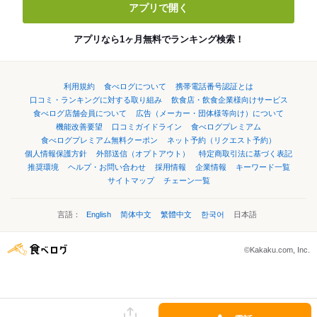
アプリで開く
アプリなら1ヶ月無料でランキング検索！
利用規約
食べログについて
携帯電話番号認証とは
口コミ・ランキングに対する取り組み
飲食店・飲食企業様向けサービス
食べログ店舗会員について
広告（メーカー・団体様等向け）について
機能改善要望
口コミガイドライン
食べログプレミアム
食べログプレミアム無料クーポン
ネット予約（リクエスト予約）
個人情報保護方針
外部送信（オプトアウト）
特定商取引法に基づく表記
推奨環境
ヘルプ・お問い合わせ
採用情報
企業情報
キーワード一覧
サイトマップ
チェーン一覧
言語：
English
简体中文
繁體中文
한국어
日本語
©Kakaku.com, Inc.