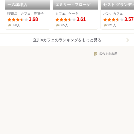
一六珈琲店
エミリー・フローゲ
セスト グランデ
立川店
喫茶店、カフェ、洋菓子
カフェ、ケーキ
パン、カフェ
3.68
3.61
3.57
590人
665人
221人
立川×カフェ
のランキングをもっと見る
広告を非表示