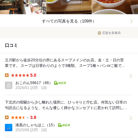
すべての写真を見る（109件）
広告を非表示
口コミ
立川駅から徒歩20分位の所にあるスープメインのお店。金・土・日の営
業です。 スープは日替わりのようで3種類。 スープ1種＋パンorご飯で
600円 スープ2種＋パンorご飯で9...
5.0
Lunch:
おこのん59617
（66）
2026/01 訪問
1回
下北沢の喧騒から少し離れた場所に、ひっそりと佇む店。何気ない日常の
句読点になるような、そんな優しく静かなコンセプトに惹かれて訪問し
た。 店内は洗練されていながらも、どこか懐か...
3.8
Lunch:
漆黒のしゃちほこ
（15）
2025/09 訪問
1回