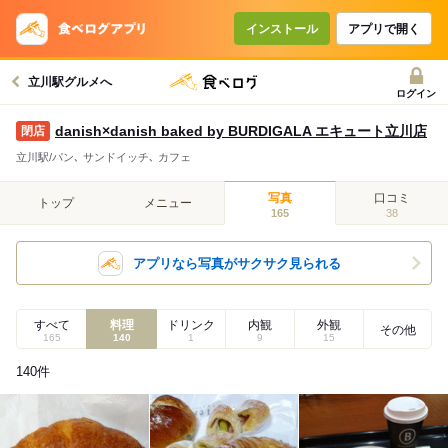
インストール
アプリで開く
立川駅グルメへ
ログイン
danish×danish baked by BURDIGALA エキュート立川店
立川駅/パン､ サンドイッチ､ カフェ
写真
口コミ
トップ
メニュー
165
38
アプリなら写真がサクサク見られる
すべて
料理
ドリンク
内観
外観
その他
165
140
1
9
15
140
件