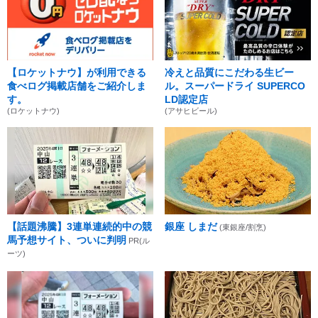
【ロケットナウ】が利用できる
冷えと品質にこだわる生ビー
食べログ掲載店舗をご紹介しま
ル。スーパードライ SUPERCO
す。
LD認定店
(ロケットナウ)
(アサヒビール)
【話題沸騰】3連単連続的中の競
銀座 しまだ
(東銀座/割烹)
馬予想サイト、ついに判明
PR(ル
ーツ)