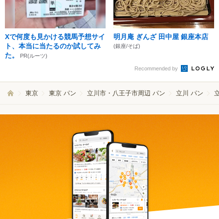
Xで何度も見かける競馬予想サイ
明月庵 ぎんざ 田中屋 銀座本店
ト、本当に当たるのか試してみ
(銀座/そば)
た。
PR(ルーツ)
Recommended by
東京
東京 パン
立川市・八王子市周辺 パン
立川 パン