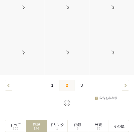
1
2
3
広告を非表示
すべて
料理
ドリンク
内観
外観
その他
165
140
1
9
15