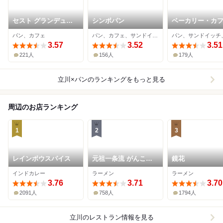
セスト グランデュオ
シンボパン
ベーカリー・カ
立川店
クラウン 立川店
パン、カフェ
パン、カフェ、サンドイッチ
3.57
3.52
3.51
221人
156人
179人
立川×パン
のランキングをもっと見る
周辺のお店ランキング
1
2
3
レインボウスパイス
元祖一条流 がんこラ
鏡花
ーメン 立川たま館分
インドカレー
ラーメン
ラーメン
店
3.76
3.71
3.70
2091人
758人
1794人
立川
のレストラン情報を見る