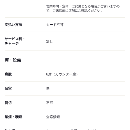
営業時間・定休日は変更となる場合がございますの
で、ご来店前に店舗にご確認ください。
支払い方法
カード不可
サービス料・
無し
チャージ
席・設備
席数
6席（カウンター席）
個室
無
貸切
不可
禁煙・喫煙
全席禁煙