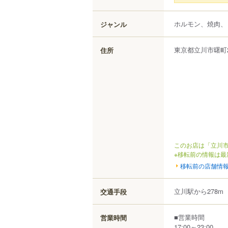
ホルモン、焼肉、
ジャンル
東京都
立川市
曙町
住所
このお店は「立川市
※移転前の情報は最
移転前の店舗情
立川駅から278m
交通手段
■営業時間
営業時間
17:00～23:00