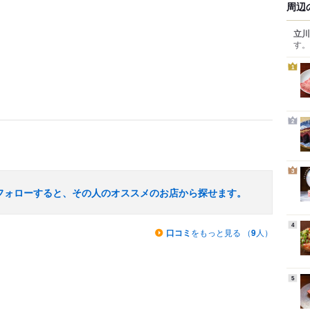
周辺
立川
す。
1
2
3
フォローすると、その人のオススメのお店から探せます。
4
口コミ
をもっと見る （
9
人）
5