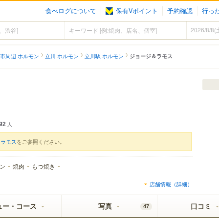
食べログについて
保有Vポイント
予約確認
行っ
市周辺 ホルモン
立川 ホルモン
立川駅 ホルモン
ジョージ＆ラモス
92
人
＆ラモス
をご参照ください。
ン
焼肉
もつ焼き
店舗情報（詳細）
ュー・コース
写真
口コミ
47