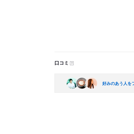
口コミ
？
好みのあう人を