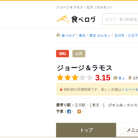
ジョージ＆ラモス - 立川（ホルモン）
食べログ
食べログ
東京
東京 ホルモン
立川市・八王子
移転
公式
ジョージ＆ラモス
3.15
9
人
17
移転前の店舗情報です。新しい店舗は
ジョージ
最寄り駅：
立川駅
[
東京
]
ジャンル：
ホルモ
予算：
-
-
トップ
メニ