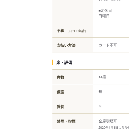
■定休日
日曜日
予算
（口コミ集計）
カード不可
支払い方法
席・設備
14席
席数
無
個室
可
貸切
全席喫煙可
禁煙・喫煙
2020年4月1日よ