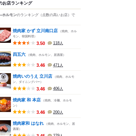
のお店ランキング
×ホルモン
のランキング
（点数の高いお店）
で
焼肉家 かず 立川南口店
（焼肉、ホル
モン、韓国料理）
3.50
118
人
四五六
（焼肉、ホルモン、居酒屋）
3.46
471
人
焼肉いのうえ 立川店
（焼肉、ホルモ
ン、ダイニングバー）
3.46
406
人
焼肉家 和 本店
（焼肉、冷麺、ホルモ
ン）
3.46
200
人
焼肉家和 はなれ
（焼肉、ホルモン、居
酒屋）
3.45
279
人