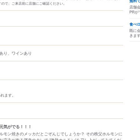
無料
すので、ご来店前に店舗にご確認ください。
店舗
PRが
食べ
既に
きま
あり、ワインあり
われます。
元気がでる！！！
ルモン焼きのメッカだとごぞんじでしょうか？ その秩父ホルモンに
だ店主が作る渾身のタレで ”激熱ホルモン”を召し上がってみてくだ