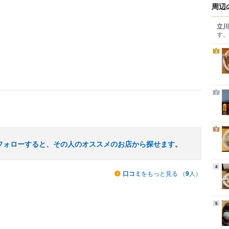
周辺
立川
す。
1
2
3
フォローすると、その人のオススメのお店から探せます。
4
口コミ
をもっと見る （
9
人）
5