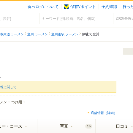
食べログについて
保有Vポイント
予約確認
行っ
市周辺 ラーメン
立川 ラーメン
立川南駅 ラーメン
伊駄天 立川
人
情報に関して
メン
つけ麺
店舗情報（詳細）
ュー・コース
写真
口コミ
15