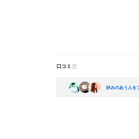
口コミ
？
好みのあう人を