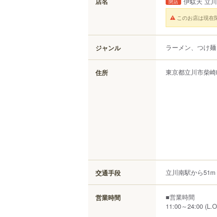
店名
伊駄天 立川
閉店
このお店は現在
ラーメン、つけ麺
ジャンル
東京都
立川市
柴崎
住所
立川南駅から51m
交通手段
■営業時間
営業時間
11:00～24:00 (L.O