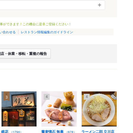
事ができます！この機会に是非ご登録ください！
い合わせる
レストラン情報編集のガイドライン
閉店・休業・移転・重複の報告
4
4
3
鏡花
蕎麦懐石 無庵
ラーメン二郎 立川店
（1794）
（678）