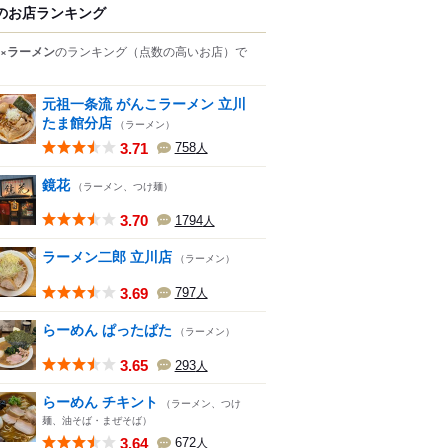
のお店ランキング
×ラーメン
のランキング
（点数の高いお店）
で
元祖一条流 がんこラーメン 立川
たま館分店
（ラーメン）
3.71
758
人
鏡花
（ラーメン、つけ麺）
3.70
1794
人
ラーメン二郎 立川店
（ラーメン）
3.69
797
人
らーめん ぱったぱた
（ラーメン）
3.65
293
人
らーめん チキント
（ラーメン、つけ
麺、油そば・まぜそば）
3.64
672
人