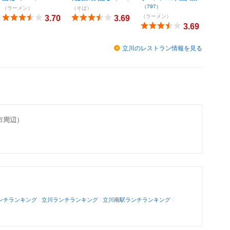
（797）
（ラーメン）
（そば）
（ラーメン）
3.70
3.69
3.69
立川のレストラン情報を見る
市周辺）
ンチランキング
立川ランチランキング
立川南駅ランチランキング