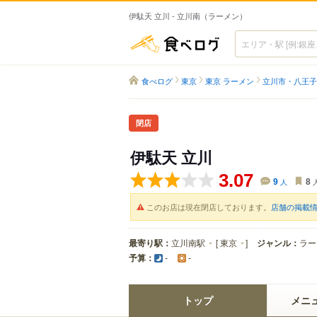
伊駄天 立川 - 立川南（ラーメン）
食べログ
食べログ
東京
東京 ラーメン
立川市・八王子
閉店
伊駄天 立川
3.07
9
人
8
このお店は現在閉店しております。
店舗の掲載
最寄り駅：
立川南駅
[
東京
]
ジャンル：
ラー
予算：
-
-
トップ
メニ