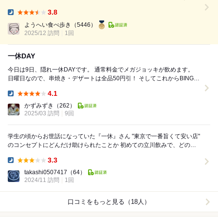
ビスがあるコスパ最高な居酒屋。 コンセプトは「旨くて安い」 商品には
3.8
なるべく加工品を使わず、 素材から手間をかけて、仕込み、調理をする
Dinner:
ことで 仕入れ価格を抑え「安くて手作りのおいしい料理」を提供するこ
ようへい食べ歩き
（5446）
だわり。 にんにくみそマヨネーズはごろごろに...
2025/12 訪問
1回
一休DAY
今日は9日、隠れ一休DAYです。 通常料金でメガジョッキが飲めます。
日曜日なので、串焼き・デザートは全品50円引！ そしてこれからBINGO
大会！ 結果は……。1リーチで...
4.1
Dinner:
かずみずき
（262）
2025/03 訪問
9回
学生の頃からお世話になっていた『一休』さん "東京で一番旨くて安い店"
のコンセプトにどんだけ助けられたことか 初めての立川飲みで、どの店
に行っていいか調べていたとこ...
3.3
Dinner:
takashi0507417
（64）
2024/11 訪問
1回
口コミをもっと見る（18人）