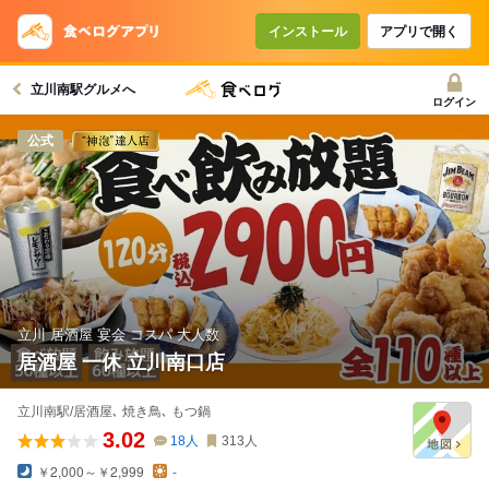
コースで使えるクーポン
戻る
インストール
アプリで開く
立川南駅グルメへ
クーポンを利用せず予約する
ログイン
公式
立川 居酒屋 宴会 コスパ 大人数
居酒屋 一休 立川南口店
立川南駅/居酒屋､ 焼き鳥､ もつ鍋
3.02
18
人
313
人
￥2,000～￥2,999
-