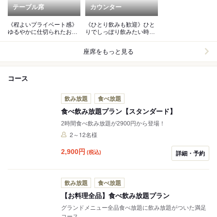
テーブル席
カウンター
《程よいプライベート感》
《ひとり飲みも歓迎》ひと
ゆるやかに仕切られたお席
りでしっぽり飲みたい時に
で、気兼ねなく会話を楽し
も◎※画像はテーブル席で
めます！
す。
座席をもっと見る
コース
飲み放題
食べ放題
食べ飲み放題プラン【スタンダード】
2時間食べ飲み放題が2900円から登場！
2～12名様
2,900
円
(税込)
詳細・予約
飲み放題
食べ放題
【お料理全品】食べ飲み放題プラン
グランドメニュー全品食べ放題に飲み放題がついた満足
コース