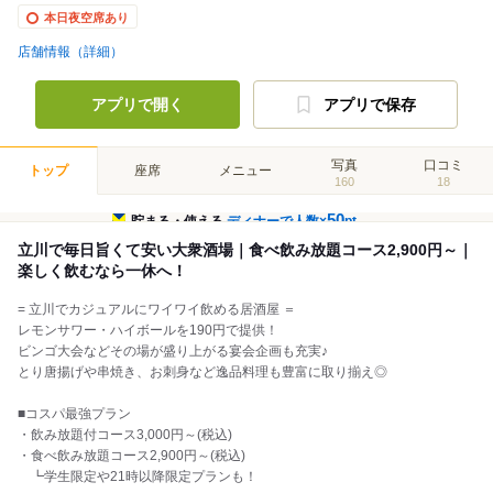
本日夜空席あり
店舗情報（詳細）
アプリで開く
アプリで保存
写真
口コミ
トップ
座席
メニュー
160
18
50
貯まる・使える
ディナーで人数×
pt
立川で毎日旨くて安い大衆酒場｜食べ飲み放題コース2,900円～｜
楽しく飲むなら一休へ！
= 立川でカジュアルにワイワイ飲める居酒屋 ＝
レモンサワー・ハイボールを190円で提供！
ビンゴ大会などその場が盛り上がる宴会企画も充実♪
とり唐揚げや串焼き、お刺身など逸品料理も豊富に取り揃え◎
■コスパ最強プラン
・飲み放題付コース3,000円～(税込)
・食べ飲み放題コース2,900円～(税込)
┗学生限定や21時以降限定プランも！