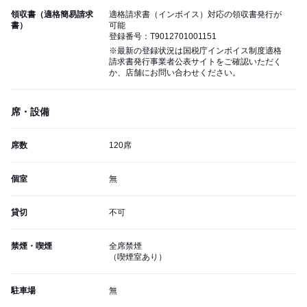
領収書（適格簡易請求
適格請求書（インボイス）対応の領収書発行が
書）
可能
登録番号：T9012701001151
※最新の登録状況は国税庁インボイス制度適格
請求書発行事業者公表サイトをご確認いただく
か、店舗にお問い合わせください。
席・設備
席数
120席
個室
無
貸切
不可
禁煙・喫煙
全席禁煙
（喫煙室あり）
駐車場
無