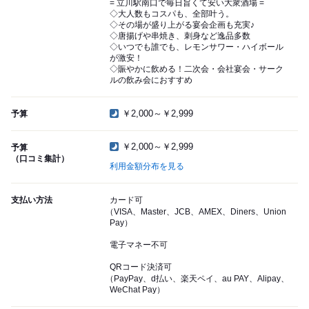
= 立川駅南口で毎日旨くて安い大衆酒場 =
◇大人数もコスパも、全部叶う。
◇その場が盛り上がる宴会企画も充実♪
◇唐揚げや串焼き、刺身など逸品多数
◇いつでも誰でも、レモンサワー・ハイボール
が激安！
◇賑やかに飲める！二次会・会社宴会・サーク
ルの飲み会におすすめ
￥2,000～￥2,999
予算
￥2,000～￥2,999
予算
（口コミ集計）
利用金額分布を見る
支払い方法
カード可
（VISA、Master、JCB、AMEX、Diners、Union
Pay）
電子マネー不可
QRコード決済可
（PayPay、d払い、楽天ペイ、au PAY、Alipay、
WeChat Pay）