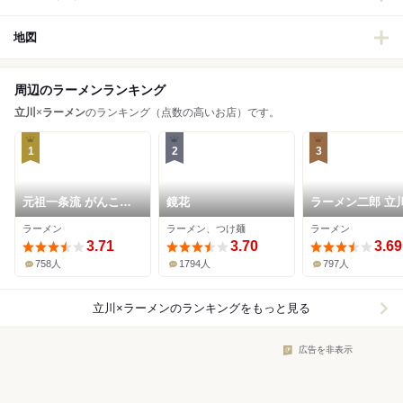
地図
周辺のラーメンランキング
立川
×
ラーメン
のランキング（点数の高いお店）です。
1
2
3
元祖一条流 がんこラ
鏡花
ラーメン二郎 立
ーメン 立川たま館分
ラーメン
ラーメン、つけ麺
ラーメン
店
3.71
3.70
3.69
758人
1794人
797人
立川×ラーメン
のランキングをもっと見る
広告を非表示