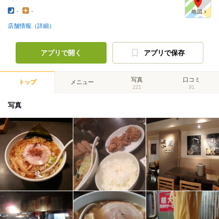
-
-
店舗情報（詳細）
アプリで開く
アプリで保存
写真
口コミ
トップ
メニュー
221
91
写真