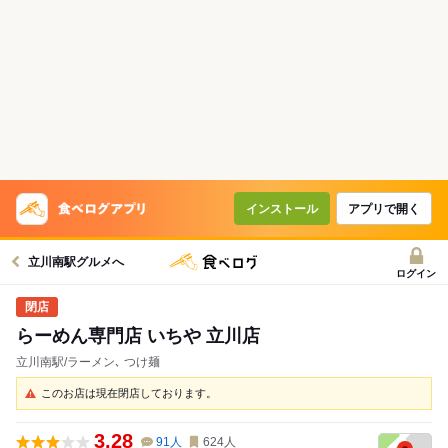
インストール
アプリで開く
立川南駅グルメへ
ログイン
らーめん専門店 いちや 立川店
立川南駅/ラーメン､ つけ麺
このお店は現在閉店しております。
3.28
91
人
624
人