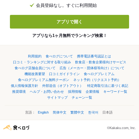
会員登録なし。すぐに利用開始
アプリで開く
アプリなら1ヶ月無料でランキング検索！
利用規約
食べログについて
携帯電話番号認証とは
口コミ・ランキングに対する取り組み
飲食店・飲食企業様向けサービス
食べログ店舗会員について
広告（メーカー・団体様等向け）について
機能改善要望
口コミガイドライン
食べログプレミアム
食べログプレミアム無料クーポン
ネット予約（リクエスト予約）
個人情報保護方針
外部送信（オプトアウト）
特定商取引法に基づく表記
推奨環境
ヘルプ・お問い合わせ
採用情報
企業情報
キーワード一覧
サイトマップ
チェーン一覧
言語：
English
简体中文
繁體中文
한국어
日本語
©Kakaku.com, Inc.