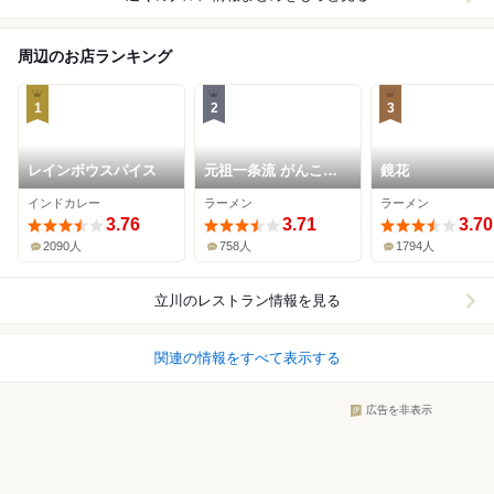
周辺のお店ランキング
1
2
3
レインボウスパイス
元祖一条流 がんこラ
鏡花
ーメン 立川たま館分
インドカレー
ラーメン
ラーメン
店
3.76
3.71
3.70
2090人
758人
1794人
立川
のレストラン情報を見る
関連の情報をすべて表示する
広告を非表示