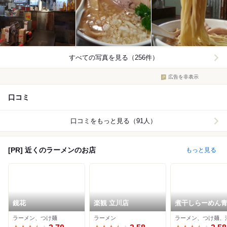
すべての写真を見る（256件）
広告を非表示
口コミ
口コミをもっと見る（91人）
[PR] 近くのラーメンのお店
もっと見る
鏡花
楽観 立川店
煮干しらーめん
ラーメン、つけ麺
ラーメン