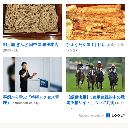
明月庵 ぎんざ 田中屋 銀座本店
ひょうたん屋 1丁目店
(銀座一丁目/
(銀座/そば)
うなぎ)
事例から学ぶ『特権アクセス管
【話題沸騰】3連単連続的中の競
理』
馬予想サイト、ついに判明
PR(KeeperSecurity)
PR(ル
ーツ)
Recommended by