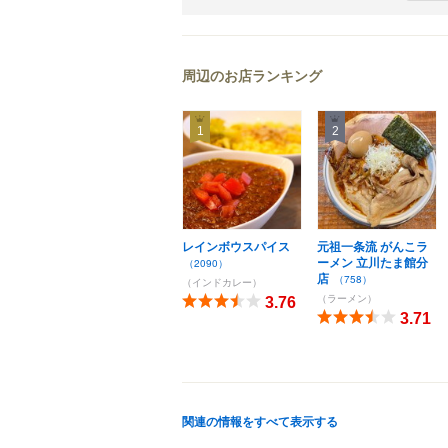
周辺のお店ランキング
1
2
レインボウスパイス
元祖一条流 がんこラ
ーメン 立川たま館分
（2090）
店
（758）
（インドカレー）
（ラーメン）
3.76
3.71
関連の情報をすべて表示する