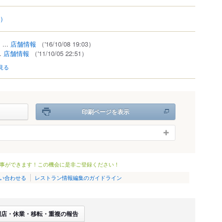
8）
）
...
店舗情報
（'16/10/08 19:03）
..
店舗情報
（'11/10/05 22:51）
見る
印刷ページを表示
事ができます！この機会に是非ご登録ください！
い合わせる
レストラン情報編集のガイドライン
閉店・休業・移転・重複の報告