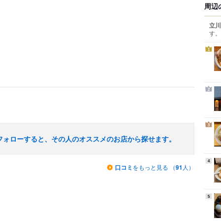
周辺
立川
す。
1
2
3
フォローすると、その人のオススメのお店から探せます。
4
口コミ
をもっと見る （
91
人）
5