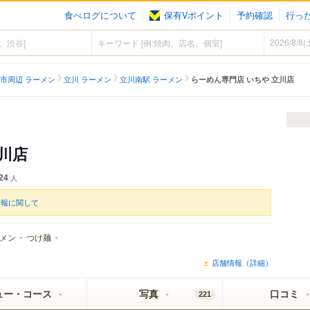
食べログについて
保有Vポイント
予約確認
行っ
市周辺 ラーメン
立川 ラーメン
立川南駅 ラーメン
らーめん専門店 いちや 立川店
川店
24
人
情報に関して
メン
つけ麺
店舗情報（詳細）
ュー・コース
写真
口コミ
221