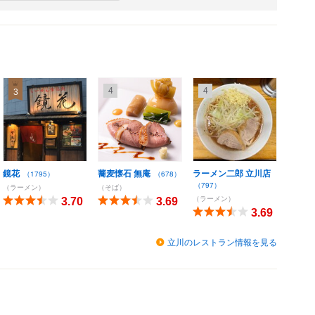
4
4
3
鏡花
蕎麦懐石 無庵
ラーメン二郎 立川店
（1795）
（678）
（797）
（ラーメン）
（そば）
（ラーメン）
3.70
3.69
3.69
立川のレストラン情報を見る