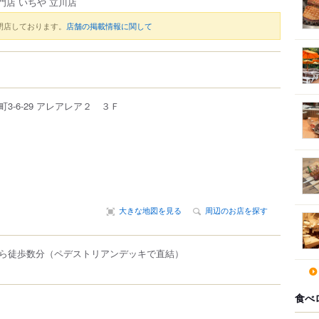
門店 いちや 立川店
閉店しております。
店舗の掲載情報に関して
町
3-6-29
アレアレア２ ３Ｆ
大きな地図を見る
周辺のお店を探す
ら徒歩数分（ペデストリアンデッキで直結）
食べ