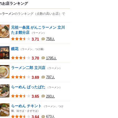
のお店ランキング
×ラーメン
のランキング
（点数の高いお店）
で
元祖一条流 がんこラーメン 立川
たま館分店
（ラーメン）
3.71
758
人
鏡花
（ラーメン、つけ麺）
3.70
1795
人
ラーメン二郎 立川店
（ラーメン）
3.69
797
人
らーめん ぱったぱた
（ラーメン）
3.65
293
人
らーめん チキント
（ラーメン、つけ
麺、油そば・まぜそば）
3.64
673
人