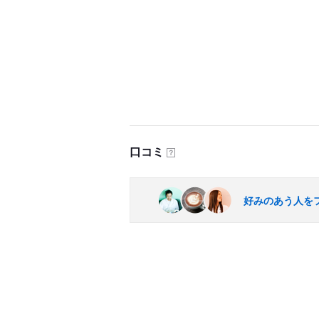
口コミ
？
好みのあう人を