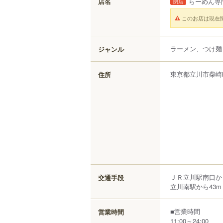
店名
らーめん専
閉店
このお店は現在
ラーメン、つけ麺
ジャンル
東京都
立川市
柴崎
住所
ＪＲ立川駅南口か
交通手段
立川南駅から43m
■営業時間
営業時間
11:00～24:00