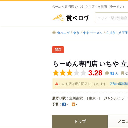
らーめん専門店 いちや 立川店 - 立川南（ラーメン）
食べログ
食べログ
東京
東京 ラーメン
立川市・八王子
閉店
らーめん専門店 いちや 立
3.28
91
人
6
このお店は現在閉店しております。
店舗の掲載
最寄り駅：
立川南駅
[
東京
]
ジャンル：
ラー
予算：
-
-
トップ
メニ