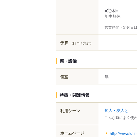
■定休日
年中無休
営業時間・定休日
予算
（口コミ集計）
席・設備
無
個室
特徴・関連情報
知人・友人と
利用シーン
こんな時によく使
ホームページ
http://www.ichi