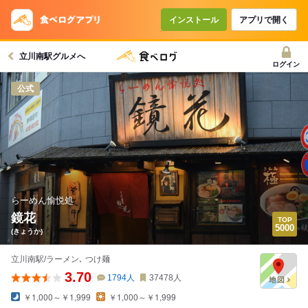
インストール
アプリで開く
立川南駅グルメへ
ログイン
公式
らーめん愉悦処
鏡花
(きょうか)
立川南駅/ラーメン､ つけ麺
3.70
1794
人
37478
人
￥1,000～￥1,999
￥1,000～￥1,999