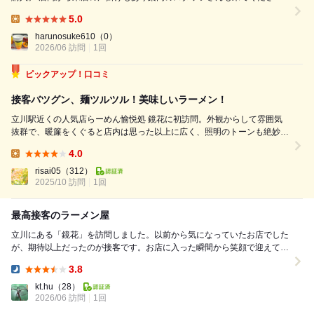
ました。 平日12:00頃に来店、カウンターには数組のお客様がいたものの
5.0
空席ありでスっと着席。 荷物置きなどの案内も丁寧で「おかけしましょ
Lunch:
うか？」などレストランさながらの接客！ スポットライトに照らされた
harunosuke610
（0）
お盆にタンブラーのお冷が運ばれ、食...
2026/06 訪問
1回
ピックアップ！口コミ
接客バツグン、麺ツルツル！美味しいラーメン！
立川駅近くの人気店らーめん愉悦処 鏡花に初訪問。外観からして雰囲気
抜群で、暖簾をくぐると店内は思った以上に広く、照明のトーンも絶妙
で、カウンター席ながら落ち着いてラーメンを味わえる空間でした。スタ
4.0
ッフの接客もとても丁寧で、食券の案内から食器のお店を出た後まで気配
Lunch:
りが感じられ、「接客めちゃくちゃ良い」...
risai05
（312）
2025/10 訪問
1回
最高接客のラーメン屋
立川にある「鏡花」を訪問しました。以前から気になっていたお店でした
が、期待以上だったのが接客です。お店に入った瞬間から笑顔で迎えてく
ださり、とても丁寧な対応が印象的でした。上着を預...
3.8
Dinner:
kt.hu
（28）
2026/06 訪問
1回