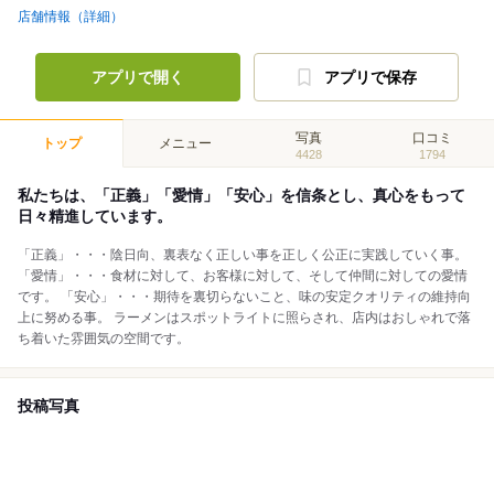
店舗情報（詳細）
アプリで開く
アプリで保存
写真
口コミ
トップ
メニュー
4428
1794
私たちは、「正義」「愛情」「安心」を信条とし、真心をもって
日々精進しています。
「正義」・・・陰日向、裏表なく正しい事を正しく公正に実践していく事。
「愛情」・・・食材に対して、お客様に対して、そして仲間に対しての愛情
です。 「安心」・・・期待を裏切らないこと、味の安定クオリティの維持向
上に努める事。 ラーメンはスポットライトに照らされ、店内はおしゃれで落
ち着いた雰囲気の空間です。
投稿写真