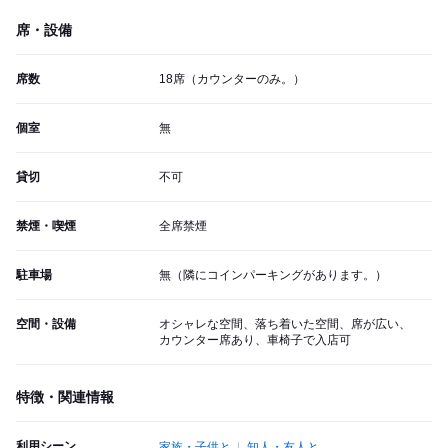
席・設備
席数
18席（カウンターのみ。）
個室
無
貸切
不可
禁煙・喫煙
全席禁煙
駐車場
無（隣にコインパーキングがあります。）
空間・設備
オシャレな空間、落ち着いた空間、席が広い、
カウンター席あり、車椅子で入店可
特徴・関連情報
利用シーン
家族・子供と
知人・友人と