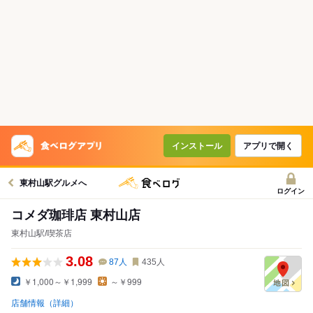
インストール
アプリで開く
東村山駅グルメへ
ログイン
コメダ珈琲店 東村山店
東村山駅/喫茶店
3.08
87
人
435
人
￥1,000～￥1,999
～￥999
店舗情報（詳細）