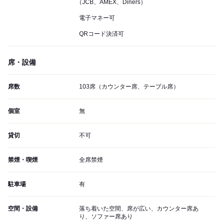
（JCB、AMEX、Diners）
電子マネー可
QRコード決済可
席・設備
席数
103席（カウンター席、テーブル席）
個室
無
貸切
不可
禁煙・喫煙
全席禁煙
駐車場
有
空間・設備
落ち着いた空間、席が広い、カウンター席あ
り、ソファー席あり