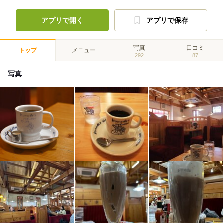
アプリで開く
アプリで保存
写真
口コミ
トップ
メニュー
292
87
写真