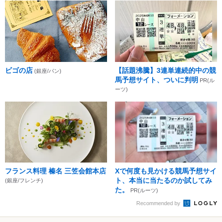
ビゴの店
【話題沸騰】3連単連続的中の競
(銀座/パン)
馬予想サイト、ついに判明
PR(ル
ーツ)
フランス料理 榛名 三笠会館本店
Xで何度も見かける競馬予想サイ
ト、本当に当たるのか試してみ
(銀座/フレンチ)
た。
PR(ルーツ)
Recommended by