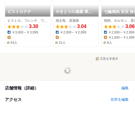
ビストロテテ
やきとりの扇屋 東村
七輪焼肉 安安 秋
山店
ビストロ、フレンチ、ワインバー
焼き鳥、居酒屋
焼肉、ホルモン、居
3.30
3.04
3.06
￥3,000～￥3,999
￥2,000～￥2,999
￥2,000～￥2,999
Dinner:
Dinner:
Dinner:
-
-
￥1,000～￥1,999
Lunch:
Lunch:
Lunch:
63人
21人
8人
広告を非表示
店舗情報（詳細）
編集
アクセス
住所を編集