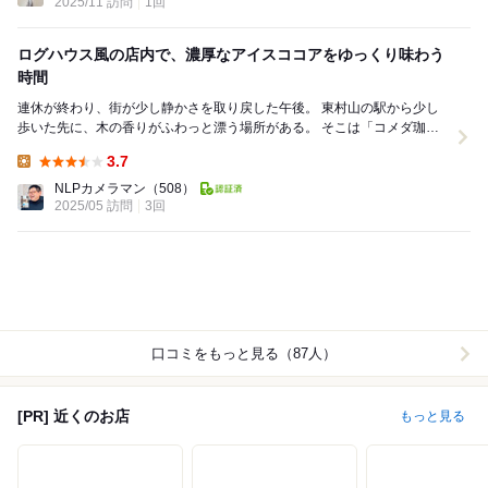
2025/11 訪問
1回
ログハウス風の店内で、濃厚なアイスココアをゆっくり味わう
時間
連休が終わり、街が少し静かさを取り戻した午後。 東村山の駅から少し
歩いた先に、木の香りがふわっと漂う場所がある。 そこは「コメダ珈琲
店 東村山店」。 扉を開けた瞬間、...
3.7
Lunch:
NLPカメラマン
（508）
2025/05 訪問
3回
口コミをもっと見る（87人）
[PR] 近くのお店
もっと見る