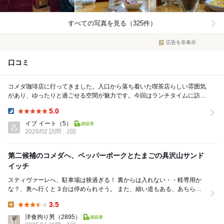
すべての写真を見る（325件）
広告を非表示
口コミ
コメダ珈琲店に行ってきました。入口から落ち着いた喫茶店らしい雰囲気
があり、ゆったりと過ごせる空間が魅力です。今回はランチタイムに訪問
しましたが、席の間隔も広めで、周りを気にせずリラ...
5.0
Dinner:
イブ イート
（5）
2026/02 訪問
2回
第二候補のコメダへ、ペッパーポークとたまごの具沢山サンド
イッチ
スティヴァーレへ、駐車場は狭過ぎる！ 裏からは入れない・・軽専用か
な？、奥へ行くと３台は停められそう。 また、細い道もある、あちらか
ら入る？、戻るもバックで苦労。 Uター...
3.5
Lunch:
洋食拘り男
（2895）