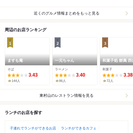
近くのグルメ情報まとめをもっと見る
周辺のお店ランキング
1
2
3
ますも庵
一元ちゃん
和菓子処 餅萬 西
店・茶房風柳庵
そば
ラーメン
和菓子
3.43
3.40
3.38
144人
86人
72人
東村山
のレストラン情報を見る
ランチのお店を探す
子連れでランチができるお店
ランチができるカフェ