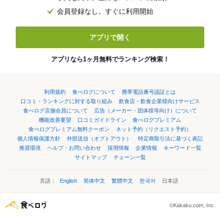
会員登録なし。すぐに利用開始
アプリで開く
アプリなら1ヶ月無料でランキング検索！
利用規約
食べログについて
携帯電話番号認証とは
口コミ・ランキングに対する取り組み
飲食店・飲食企業様向けサービス
食べログ店舗会員について
広告（メーカー・団体様等向け）について
機能改善要望
口コミガイドライン
食べログプレミアム
食べログプレミアム無料クーポン
ネット予約（リクエスト予約）
個人情報保護方針
外部送信（オプトアウト）
特定商取引法に基づく表記
推奨環境
ヘルプ・お問い合わせ
採用情報
企業情報
キーワード一覧
サイトマップ
チェーン一覧
言語：
English
简体中文
繁體中文
한국어
日本語
©Kakaku.com, Inc.