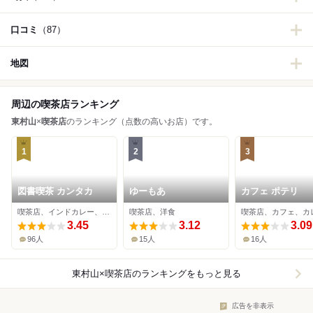
口コミ
（87）
地図
周辺の喫茶店ランキング
東村山
×
喫茶店
のランキング（点数の高いお店）です。
1
2
3
図書喫茶 カンタカ
ゆーもあ
カフェ ポテリ
喫茶店、インドカレー、ベトナム料理
喫茶店、洋食
喫茶店、カフェ、カ
3.45
3.12
3.09
96人
15人
16人
東村山×喫茶店
のランキングをもっと見る
広告を非表示