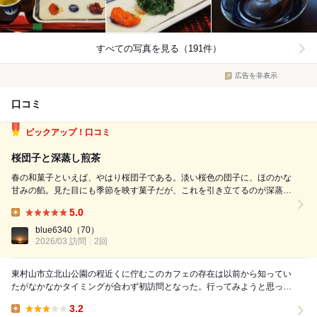
すべての写真を見る（191件）
広告を非表示
口コミ
ピックアップ！口コミ
桜団子と深蒸し煎茶
春の和菓子といえば、やはり桜団子である。淡い桜色の団子に、ほのかな
甘みの餡。見た目にも季節を映す菓子だが、これを引き立てるのが深蒸し
煎茶である。 供される際、店側が一煎目を淹れてくれる。湯温も時間も
5.0
整えられた一杯は、深蒸しならではの濃い緑としっかりした旨味が立つ。
Lunch:
蒸し時間を長く取った茶葉は細か...
blue6340
（70）
2026/03 訪問
2回
東村山市立北山公園の程近くに佇むこのカフェの存在は以前から知ってい
たがなかなかタイミングが合わず初訪問となった。行ってみようと思った
きっかけは何のこともない、偶々TVを観ていたら「...
3.2