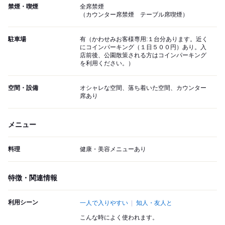
禁煙・喫煙
全席禁煙
（カウンター席禁煙 テーブル席喫煙）
駐車場
有（かわせみお客様専用:１台分あります。近く
にコインパーキング（１日５００円）あり。入
店前後、公園散策される方はコインパーキング
を利用ください。）
空間・設備
オシャレな空間、落ち着いた空間、カウンター
席あり
メニュー
料理
健康・美容メニューあり
特徴・関連情報
利用シーン
一人で入りやすい
知人・友人と
こんな時によく使われます。