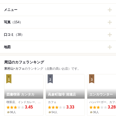
メニュー
写真
（154）
口コミ
（38）
地図
周辺のカフェランキング
東村山
×
カフェ
のランキング（点数の高いお店）です。
1
2
3
図書喫茶 カンタカ
高倉町珈琲 清瀬店
エンカウンター
喫茶店、インドカレー、ベトナム料理
カフェ
3.45
3.33
3.28
96人
54人
36人