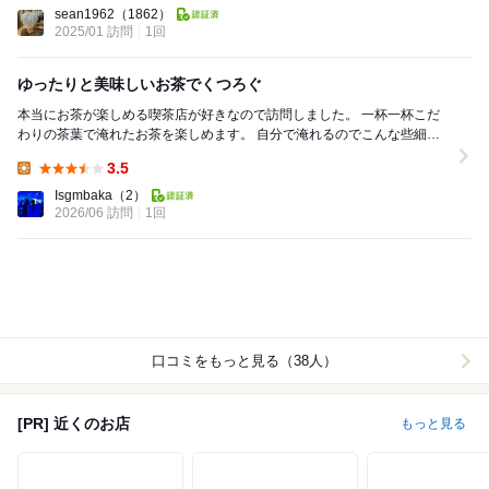
Lunch:
sean1962
（1862）
2025/01 訪問
1回
ゆったりと美味しいお茶でくつろぐ
本当にお茶が楽しめる喫茶店が好きなので訪問しました。 一杯一杯こだ
わりの茶葉で淹れたお茶を楽しめます。 自分で淹れるのでこんな些細な
違いでこうも味が変わるものかと驚きました...
3.5
Lunch:
Isgmbaka
（2）
2026/06 訪問
1回
口コミをもっと見る（38人）
[PR] 近くのお店
もっと見る