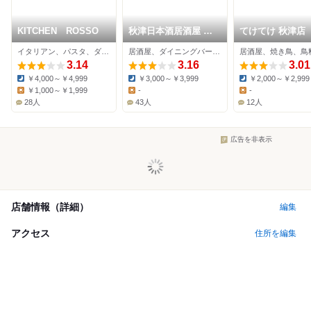
KITCHEN ROSSO
秋津日本酒居酒屋 し
てけてけ 秋津店
ば田
イタリアン、パスタ、ダイニングバー
居酒屋、ダイニングバー、海鮮
居酒屋、焼き鳥、鳥
3.14
3.16
3.01
￥4,000～￥4,999
￥3,000～￥3,999
￥2,000～￥2,999
Dinner:
Dinner:
Dinner:
￥1,000～￥1,999
-
-
Lunch:
Lunch:
Lunch:
28人
43人
12人
広告を非表示
店舗情報（詳細）
編集
アクセス
住所を編集