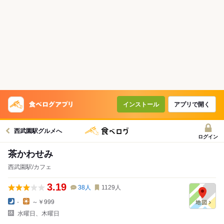
インストール
アプリで開く
西武園駅グルメへ
ログイン
茶かわせみ
西武園駅/カフェ
3.19
38
人
1129
人
-
～￥999
水曜日、木曜日