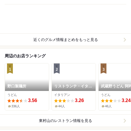
近くのグルメ情報まとめをもっと見る
周辺のお店ランキング
1
2
3
野口製麺所
リストランテ・イタリ
武蔵野うどん 阿
アーノ・ロ・スティヴ
うどん
イタリアン
うどん
ァーレ
3.56
3.26
3.24
336人
44人
46人
東村山
のレストラン情報を見る