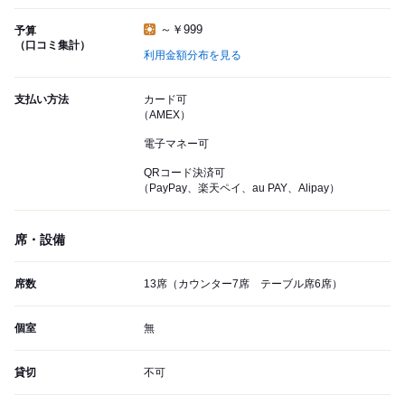
～￥999
予算
（口コミ集計）
利用金額分布を見る
支払い方法
カード可
（AMEX）
電子マネー可
QRコード決済可
（PayPay、楽天ペイ、au PAY、Alipay）
席・設備
席数
13席（カウンター7席 テーブル席6席）
個室
無
貸切
不可