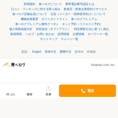
利用規約
食べログについて
携帯電話番号認証とは
口コミ・ランキングに対する取り組み
飲食店・飲食企業様向けサービス
食べログ店舗会員について
広告（メーカー・団体様等向け）について
機能改善要望
口コミガイドライン
食べログプレミアム
食べログプレミアム無料クーポン
ネット予約（リクエスト予約）
個人情報保護方針
外部送信（オプトアウト）
特定商取引法に基づく表記
推奨環境
ヘルプ・お問い合わせ
採用情報
企業情報
キーワード一覧
サイトマップ
チェーン一覧
言語：
English
简体中文
繁體中文
한국어
日本語
©Kakaku.com, Inc.
電話
行った
保存
共有