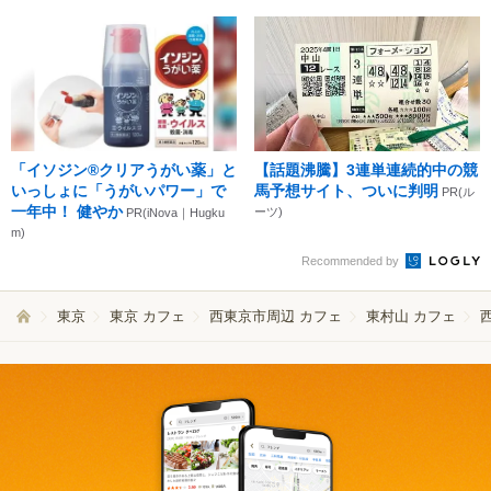
「イソジン®クリアうがい薬」と
【話題沸騰】3連単連続的中の競
いっしょに「うがいパワー」で
馬予想サイト、ついに判明
PR(ル
一年中！ 健やか
ーツ)
PR(iNova｜Hugku
m)
Recommended by
東京
東京 カフェ
西東京市周辺 カフェ
東村山 カフェ