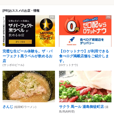
[PR]おススメのお店・情報
PR
PR
完璧な生ビール体験を。ザ・パ
【ロケットナウ】が利用できる
ーフェクト黒ラベルが飲めるお
食べログ掲載店舗をご紹介しま
店
す。
(サッポロビール)
(ロケットナウ)
さんじ
サクラ 馬ール 湯島御徒町店
(稲荷町/ラーメン)
(湯
島/馬肉料理)