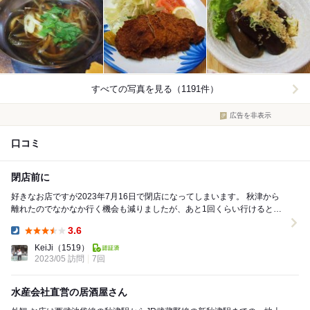
すべての写真を見る（1191件）
広告を非表示
口コミ
閉店前に
好きなお店ですが2023年7月16日で閉店になってしまいます。 秋津から
離れたのでなかなか行く機会も減りましたが、あと1回くらい行けるとい
いです(´･Д･)」 ・初カツ...
3.6
Dinner:
KeiJi
（1519）
2023/05 訪問
7回
水産会社直営の居酒屋さん