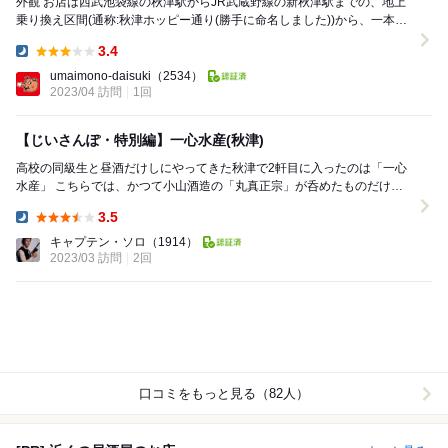
外観 お店は西武池袋線の秋津駅からJR武蔵野線の新秋津駅までの、地上
乗り換え区間(通称:秋津ホッピー通り(勝手に命名しました))から、一本外
れた裏路地にあります。 外観は、町の...
3.4
Dinner:
umaimono-daisuki
（2534）
2023/04 訪問
1回
【じいさんぽ・特別編】一心水産(秋津)
高校の同級生と昼酒だけしにやってきた秋津で2軒目に入ったのは「一心
水産」 こちらでは、かつて小山酒造の「丸真正宗」が呑めたものだけれ
ど、小山酒造が廃業した今、燗酒は「白鶴」になっ...
3.5
Dinner:
キャプテン・ソロ
（1914）
2023/03 訪問
2回
口コミをもっと見る（82人）