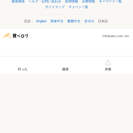
推奨環境
ヘルプ・お問い合わせ
採用情報
企業情報
キーワード一覧
サイトマップ
チェーン一覧
言語：
English
简体中文
繁體中文
한국어
日本語
©Kakaku.com, Inc.
行った
保存
共有