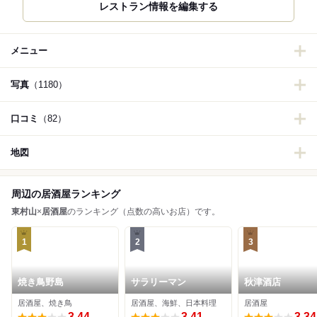
レストラン情報を編集する
メニュー
写真
（1180）
口コミ
（82）
地図
周辺の居酒屋ランキング
東村山
×
居酒屋
のランキング（点数の高いお店）です。
1
2
3
焼き鳥野島
サラリーマン
秋津酒店
居酒屋、焼き鳥
居酒屋、海鮮、日本料理
居酒屋
3.44
3.41
3.34