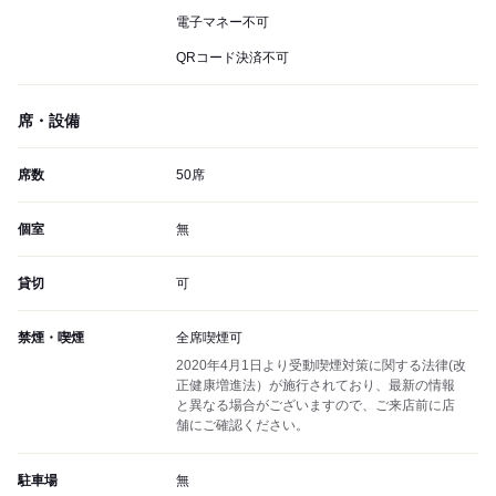
電子マネー不可
QRコード決済不可
席・設備
席数
50席
個室
無
貸切
可
禁煙・喫煙
全席喫煙可
2020年4月1日より受動喫煙対策に関する法律(改
正健康増進法）が施行されており、最新の情報
と異なる場合がございますので、ご来店前に店
舗にご確認ください。
駐車場
無