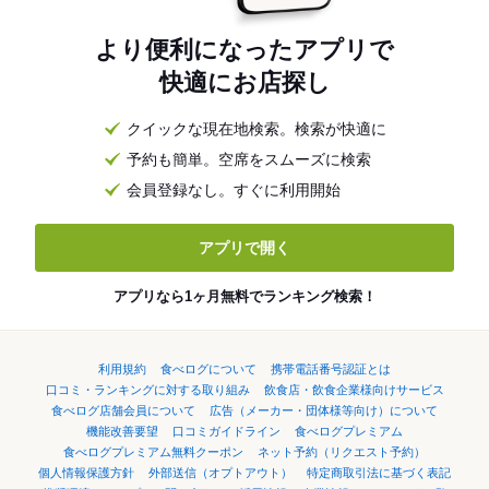
より便利になったアプリで
快適にお店探し
クイックな現在地検索。検索が快適に
予約も簡単。空席をスムーズに検索
会員登録なし。すぐに利用開始
アプリで開く
アプリなら1ヶ月無料でランキング検索！
利用規約
食べログについて
携帯電話番号認証とは
口コミ・ランキングに対する取り組み
飲食店・飲食企業様向けサービス
食べログ店舗会員について
広告（メーカー・団体様等向け）について
機能改善要望
口コミガイドライン
食べログプレミアム
食べログプレミアム無料クーポン
ネット予約（リクエスト予約）
個人情報保護方針
外部送信（オプトアウト）
特定商取引法に基づく表記