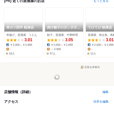
[PR] 近くの居酒屋のお店
もっと見る
串カツ田中 秋津店
肉汁餃子のダンダダン
てけてけ 秋津店
新秋津店
串揚げ、居酒屋、うどん
餃子、居酒屋、中華料理
居酒屋、焼き鳥、鳥
3.01
3.05
3.01
￥2,000～￥2,999
￥2,000～￥2,999
￥2,000～￥2,999
Dinner:
Dinner:
Dinner:
-
～￥999
-
Lunch:
Lunch:
Lunch:
18人
37人
12人
広告を非表示
店舗情報（詳細）
編集
アクセス
住所を編集