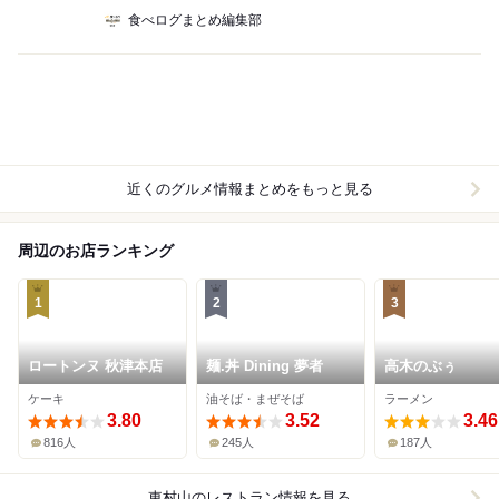
食べログまとめ編集部
近くのグルメ情報まとめをもっと見る
周辺のお店ランキング
1
2
3
ロートンヌ 秋津本店
麺.丼 Dining 夢者
高木のぶぅ
ケーキ
油そば・まぜそば
ラーメン
3.80
3.52
3.46
816人
245人
187人
東村山
のレストラン情報を見る