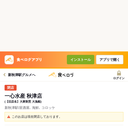
インストール
アプリで開く
新秋津駅グルメへ
ログイン
一心水産 秋津店
(【旧店名】大衆割烹 大漁船)
新秋津駅/居酒屋､ 海鮮､ コロッケ
このお店は現在閉店しております。