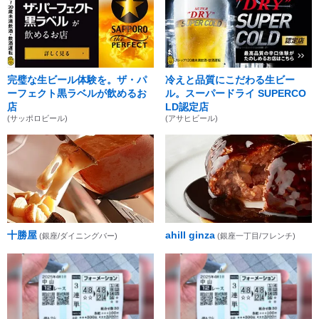
完璧な生ビール体験を。ザ・パ
冷えと品質にこだわる生ビー
ーフェクト黒ラベルが飲めるお
ル。スーパードライ SUPERCO
店
LD認定店
(サッポロビール)
(アサヒビール)
十勝屋
ahill ginza
(銀座/ダイニングバー)
(銀座一丁目/フレンチ)