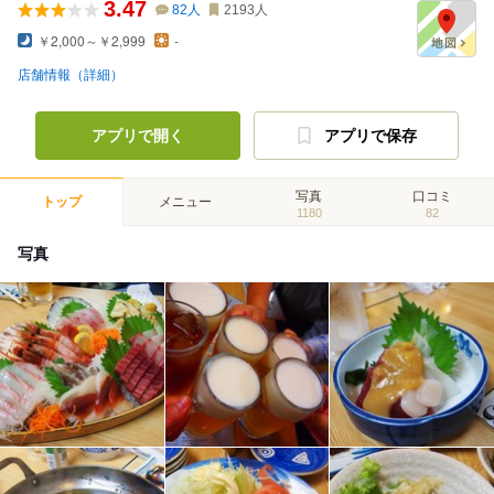
3.47
82
人
2193
人
￥2,000～￥2,999
-
店舗情報（詳細）
アプリで開く
アプリで保存
写真
口コミ
トップ
メニュー
1180
82
写真