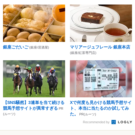
銀座ごだいご
マリアージュフレール 銀座本店
(銀座/居酒屋)
(銀座/紅茶専門店)
【SNS騒然】3連単を当て続ける
Xで何度も見かける競馬予想サイ
競馬予想サイトが異常すぎる
ト、本当に当たるのか試してみ
PR
た。
(ルーツ)
PR(ルーツ)
Recommended by