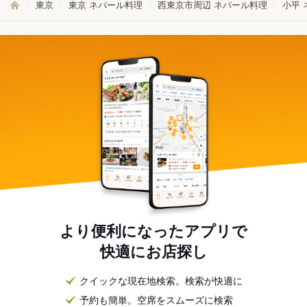
東京
東京 ネパール料理
西東京市周辺 ネパール料理
小平 
より便利になったアプリで
快適にお店探し
クイックな現在地検索。検索が快適に
予約も簡単。空席をスムーズに検索