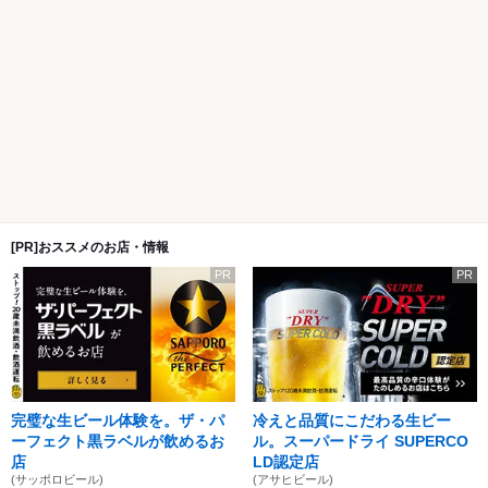
[PR]おススメのお店・情報
PR
PR
完璧な生ビール体験を。ザ・パ
冷えと品質にこだわる生ビー
ーフェクト黒ラベルが飲めるお
ル。スーパードライ SUPERCO
店
LD認定店
(サッポロビール)
(アサヒビール)