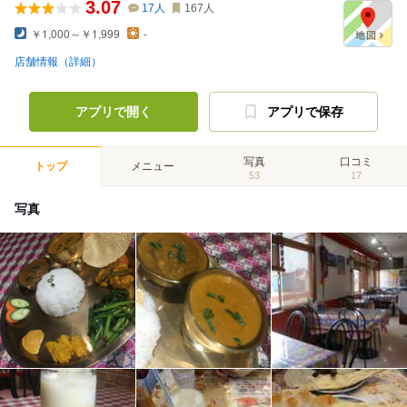
3.07
17
人
167
人
￥1,000～￥1,999
-
店舗情報（詳細）
アプリで開く
アプリで保存
写真
口コミ
トップ
メニュー
53
17
写真