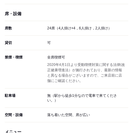
席・設備
席数
24席（4人掛け×4，6人掛け，2人掛け）
貸切
可
禁煙・喫煙
全席喫煙可
2020年4月1日より受動喫煙対策に関する法律(改
正健康増進法）が施行されており、最新の情報
と異なる場合がございますので、ご来店前に店
舗にご確認ください。
駐車場
無（駅から徒歩1分なので電車で来てくださ
い。）
空間・設備
落ち着いた空間、席が広い
メニュー