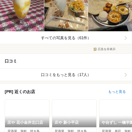
すべての写真を見る（61件）
広告を非表示
口コミ
口コミをもっと見る（17人）
[PR] 近くのお店
もっと見る
庄や 花小金井北口店
庄や 新小平店
や台ずし 一橋学
前町
居酒屋、海鮮、焼き鳥
居酒屋、海鮮、焼き鳥
居酒屋、寿司、海鮮