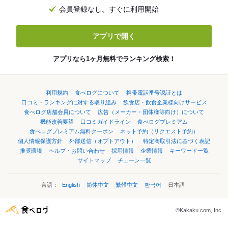
会員登録なし。すぐに利用開始
アプリで開く
アプリなら1ヶ月無料でランキング検索！
利用規約
食べログについて
携帯電話番号認証とは
口コミ・ランキングに対する取り組み
飲食店・飲食企業様向けサービス
食べログ店舗会員について
広告（メーカー・団体様等向け）について
機能改善要望
口コミガイドライン
食べログプレミアム
食べログプレミアム無料クーポン
ネット予約（リクエスト予約）
個人情報保護方針
外部送信（オプトアウト）
特定商取引法に基づく表記
推奨環境
ヘルプ・お問い合わせ
採用情報
企業情報
キーワード一覧
サイトマップ
チェーン一覧
言語：
English
简体中文
繁體中文
한국어
日本語
©Kakaku.com, Inc.