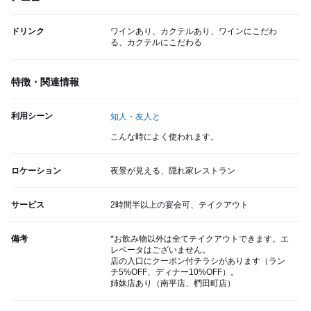
ドリンク
ワインあり、カクテルあり、ワインにこだわ
る、カクテルにこだわる
特徴・関連情報
利用シーン
知人・友人と
こんな時によく使われます。
ロケーション
夜景が見える、隠れ家レストラン
サービス
2時間半以上の宴会可、テイクアウト
備考
*お飲み物以外は全てテイクアウトできます。エ
レベータはございません。
店の入口にクーポン付チラシがあります（ラン
チ5%OFF、ディナー10%OFF）。
姉妹店あり（南平店、椚田町店）