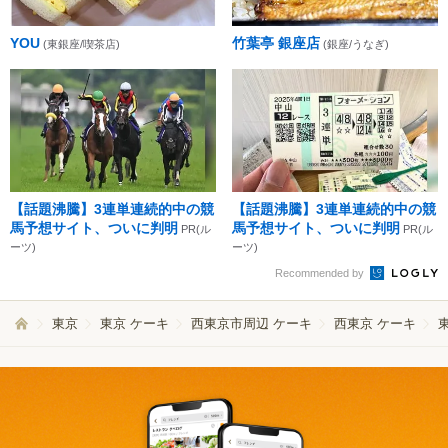
YOU
竹葉亭 銀座店
(東銀座/喫茶店)
(銀座/うなぎ)
【話題沸騰】3連単連続的中の競
【話題沸騰】3連単連続的中の競
馬予想サイト、ついに判明
馬予想サイト、ついに判明
PR(ル
PR(ル
ーツ)
ーツ)
Recommended by
東京
東京 ケーキ
西東京市周辺 ケーキ
西東京 ケーキ