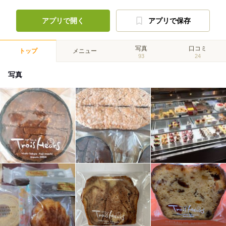
アプリで開く
アプリで保存
写真
口コミ
トップ
メニュー
93
24
写真