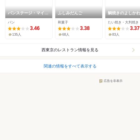
パンステージ・マイ
ふしみだんご
鯛焼きのよしか
東伏見店
パン
和菓子
たい焼き・大判焼き
3.46
3.38
3.37
135人
68人
83人
西東京
のレストラン情報を見る
関連の情報をすべて表示する
広告を非表示