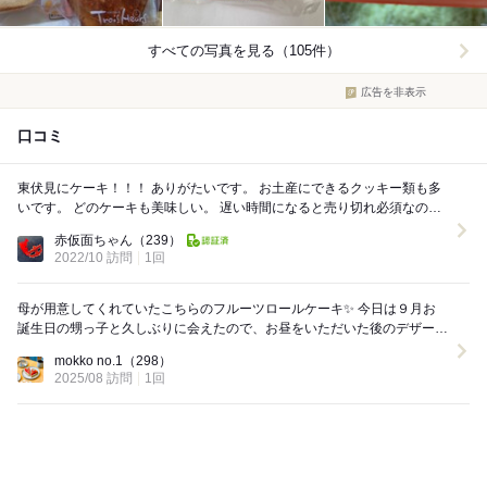
すべての写真を見る（105件）
広告を非表示
口コミ
東伏見にケーキ！！！ ありがたいです。 お土産にできるクッキー類も多
いです。 どのケーキも美味しい。 遅い時間になると売り切れ必須なので
早めに行くことをオススメします。...
赤仮面ちゃん
（239）
2022/10 訪問
1回
母が用意してくれていたこちらのフルーツロールケーキ✨ 今日は９月お
誕生日の甥っ子と久しぶりに会えたので、お昼をいただいた後のデザート
にみんなでいただきました❤️ で...
mokko no.1
（298）
2025/08 訪問
1回