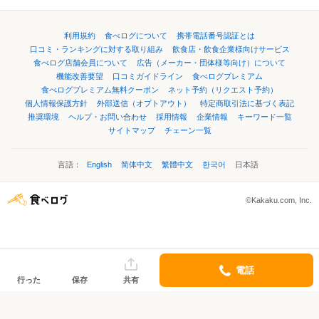
利用規約
食べログについて
携帯電話番号認証とは
口コミ・ランキングに対する取り組み
飲食店・飲食企業様向けサービス
食べログ店舗会員について
広告（メーカー・団体様等向け）について
機能改善要望
口コミガイドライン
食べログプレミアム
食べログプレミアム無料クーポン
ネット予約（リクエスト予約）
個人情報保護方針
外部送信（オプトアウト）
特定商取引法に基づく表記
推奨環境
ヘルプ・お問い合わせ
採用情報
企業情報
キーワード一覧
サイトマップ
チェーン一覧
言語：
English
简体中文
繁體中文
한국어
日本語
©Kakaku.com, Inc.
電話
行った
保存
共有