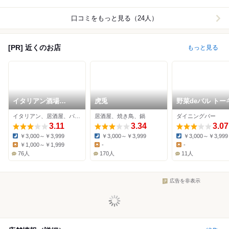
口コミをもっと見る（24人）
[PR] 近くのお店
もっと見る
イタリアン酒場
虎兎
野菜deバル トー
HARUTA ひばりヶ丘
ーダモンデ
イタリアン、居酒屋、パスタ
居酒屋、焼き鳥、鍋
ダイニングバー
店
3.11
3.34
3.07
￥3,000～￥3,999
￥3,000～￥3,999
￥3,000～￥3,999
Dinner:
Dinner:
Dinner:
￥1,000～￥1,999
-
-
Lunch:
Lunch:
Lunch:
76人
170人
11人
広告を非表示