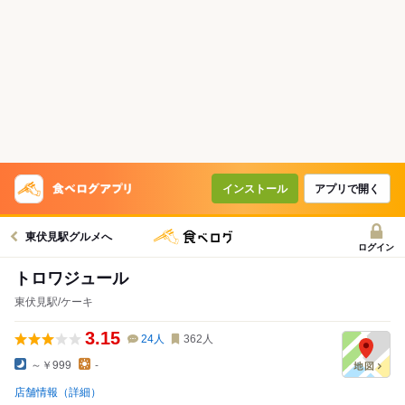
インストール
アプリで開く
東伏見駅グルメへ
ログイン
トロワジュール
東伏見駅/ケーキ
3.15
24
人
362
人
～￥999
-
店舗情報（詳細）