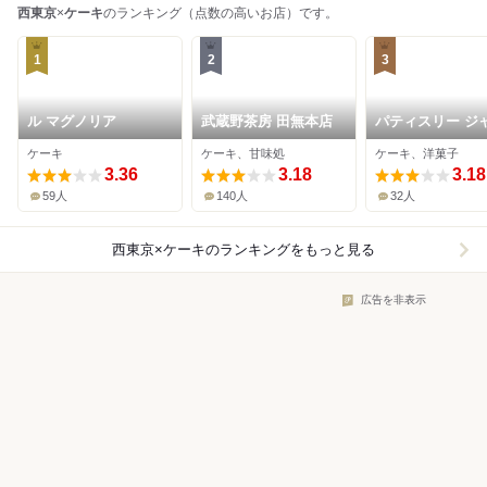
西東京
×
ケーキ
のランキング（点数の高いお店）です。
1
2
3
ル マグノリア
武蔵野茶房 田無本店
パティスリー ジ
ダン ヴェール
ケーキ
ケーキ、甘味処
ケーキ、洋菓子
3.36
3.18
3.18
59人
140人
32人
西東京×ケーキ
のランキングをもっと見る
広告を非表示