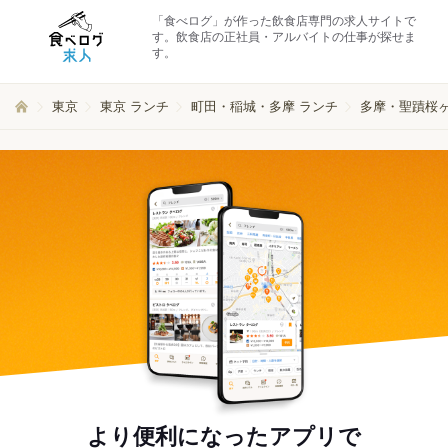
「食べログ」が作った飲食店専門の求人サイトで
す。飲食店の正社員・アルバイトの仕事が探せま
す。
東京
東京 ランチ
町田・稲城・多摩 ランチ
多摩・聖蹟桜ヶ
より便利になったアプリで