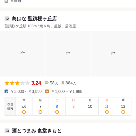
日曜日
鳥はな 聖蹟桜ヶ丘店
12
聖蹟桜ケ丘駅 108m / 焼き鳥、釜飯、居酒屋
3.24
58
884
人
人
￥3,000～￥3,999
￥1,000～￥1,999
木
金
土
日
月
火
水
空席
6
7
8
9
10
11
12
8
/
情報
酒とつまみ 食堂きもと
13