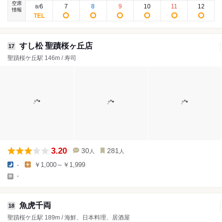
空席
6
7
8
9
10
11
12
8
/
情報
すし松 聖蹟桜ヶ丘店
17
聖蹟桜ケ丘駅 146m / 寿司
3.20
30
281
人
人
-
￥1,000～￥1,999
-
魚虎千両
18
聖蹟桜ケ丘駅 189m / 海鮮、日本料理、居酒屋