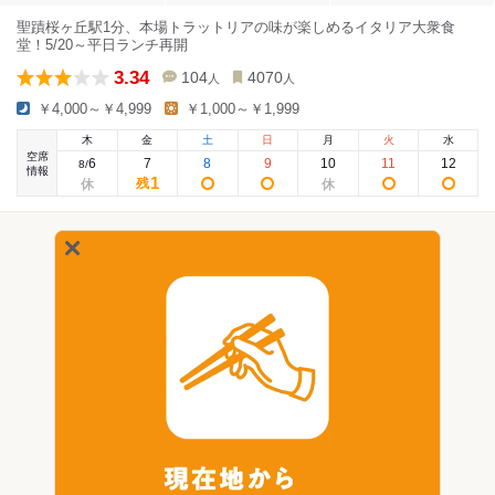
聖蹟桜ヶ丘駅1分、本場トラットリアの味が楽しめるイタリア大衆食
堂！5/20～平日ランチ再開
3.34
104
4070
人
人
￥4,000～￥4,999
￥1,000～￥1,999
木
金
土
日
月
火
水
空席
6
7
8
9
10
11
12
8
/
情報
1
残