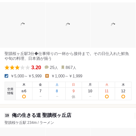
聖蹟桜ヶ丘駅3分◆仕事帰りの一杯から接待まで。その日仕入れた鮮魚
や旬の料理、日本酒が揃う
3.20
25
867
人
人
￥5,000～￥5,999
￥1,000～￥1,999
木
金
土
日
月
火
水
空席
6
7
8
9
10
11
12
8
/
情報
俺の生きる道 聖蹟桜ヶ丘店
19
聖蹟桜ケ丘駅 234m / ラーメン