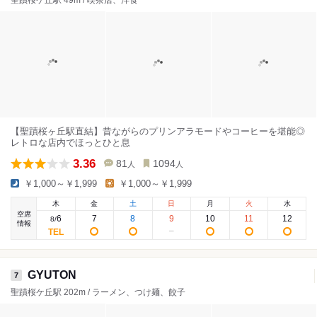
聖蹟桜ケ丘駅 49m / 喫茶店、洋食
【聖蹟桜ヶ丘駅直結】昔ながらのプリンアラモードやコーヒーを堪能◎
レトロな店内でほっとひと息
3.36
81
1094
人
人
￥1,000～￥1,999
￥1,000～￥1,999
木
金
土
日
月
火
水
空席
6
7
8
9
10
11
12
8
/
情報
GYUTON
7
聖蹟桜ケ丘駅 202m / ラーメン、つけ麺、餃子