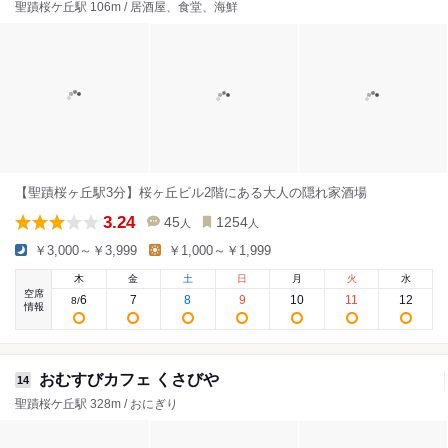
聖蹟桜ケ丘駅 106m / 居酒屋、食堂、海鮮
【聖蹟桜ヶ丘駅3分】桜ヶ丘ビル2階にある大人の隠れ家酒場
3.24
45
1254
人
人
￥3,000～￥3,999
￥1,000～￥1,999
木
金
土
日
月
火
水
空席
6
7
8
9
10
11
12
8
/
情報
おむすびカフェ くさびや
14
聖蹟桜ケ丘駅 328m / おにぎり