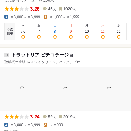
えた多彩なメニューをご用意
3.26
45
1020
人
人
￥3,000～￥3,999
￥1,000～￥1,999
木
金
土
日
月
火
水
空席
6
7
8
9
10
11
12
8
/
情報
トラットリア ピチコラージョ
11
聖蹟桜ケ丘駅 142m / イタリアン、パスタ、ピザ
3.24
59
2019
人
人
￥3,000～￥3,999
～￥999