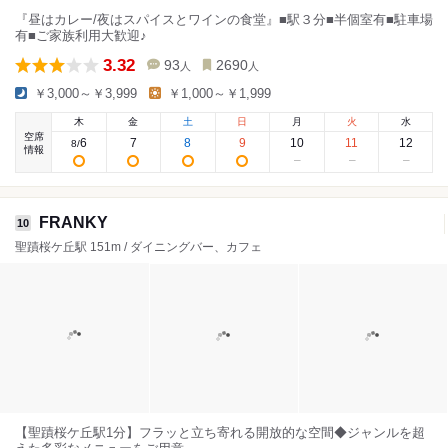
『昼はカレー/夜はスパイスとワインの食堂』■駅３分■半個室有■駐車場
有■ご家族利用大歓迎♪
3.32
93
2690
人
人
￥3,000～￥3,999
￥1,000～￥1,999
木
金
土
日
月
火
水
空席
6
7
8
9
10
11
12
8
/
情報
FRANKY
10
聖蹟桜ケ丘駅 151m / ダイニングバー、カフェ
【聖蹟桜ケ丘駅1分】フラッと立ち寄れる開放的な空間◆ジャンルを超