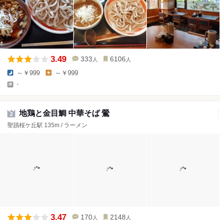
3.49
333
6106
人
人
～￥999
～￥999
-
地鶏と金目鯛 中華そば 鶯
2
聖蹟桜ケ丘駅 135m / ラーメン
3.47
170
2148
人
人