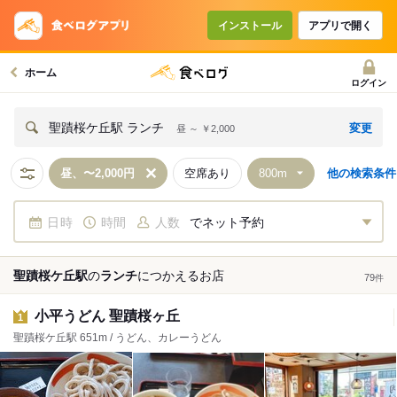
インストール
アプリで開く
ホーム
ログイン
変更
聖蹟桜ケ丘駅 ランチ
昼 ～ ￥2,000
昼、〜2,000円
空席あり
他の検索条件
日時
時間
人数
でネット予約
聖蹟桜ケ丘駅
の
ランチ
につかえる
お店
79
件
小平うどん 聖蹟桜ヶ丘
1
聖蹟桜ケ丘駅 651m / うどん、カレーうどん