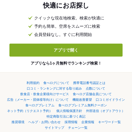
快適にお店探し
クイックな現在地検索。検索が快適に
予約も簡単。空席をスムーズに検索
会員登録なし。すぐに利用開始
アプリで開く
アプリなら1ヶ月無料でランキング検索！
利用規約
食べログについて
携帯電話番号認証とは
口コミ・ランキングに対する取り組み
点数について
飲食店・飲食企業様向けサービス
食べログ店舗会員について
広告（メーカー・団体様等向け）について
機能改善要望
口コミガイドライン
食べログプレミアム
食べログプレミアム無料クーポン
ネット予約（リクエスト予約）
個人情報保護方針
外部送信（オプトアウト）
特定商取引法に基づく表記
推奨環境
ヘルプ・お問い合わせ
採用情報
企業情報
キーワード一覧
サイトマップ
チェーン一覧