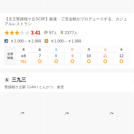
【京王聖跡桜ケ丘SC8F】銀座・三笠会館がプロデュースする、カジュ
アルレストラン
3.41
97
2377
人
人
￥2,000～￥2,999
￥1,000～￥1,999
木
金
土
日
月
火
水
空席
6
7
8
9
10
11
12
8
/
情報
三九三
5
聖蹟桜ケ丘駅 114m / とんかつ、食堂