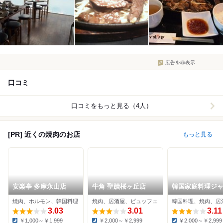
広告を非表示
口コミ
口コミをもっと見る（4人）
[PR] 近くの焼肉のお店
もっと見る
安楽亭 多摩永山店
牛角 聖蹟桜ヶ丘店
韓国家庭料理ジ
聖蹟桜ヶ丘店
焼肉、ホルモン、韓国料理
焼肉、居酒屋、ビュッフェ
韓国料理、焼肉、居
3.03
3.01
3.11
￥1,000～￥1,999
￥2,000～￥2,999
￥2,000～￥2,999