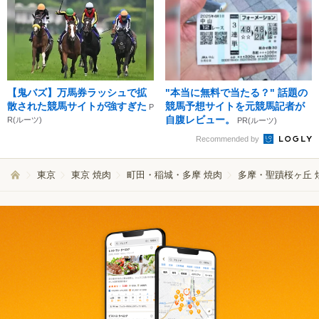
【鬼バズ】万馬券ラッシュで拡
"本当に無料で当たる？" 話題の
散された競馬サイトが強すぎた
競馬予想サイトを元競馬記者が
P
自腹レビュー。
R(ルーツ)
PR(ルーツ)
Recommended by
東京
東京 焼肉
町田・稲城・多摩 焼肉
多摩・聖蹟桜ヶ丘 