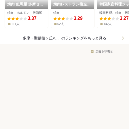
焼肉 但馬屋 多摩セン
焼肉レストラン権左工
韓国家庭料理ジ
ター店
門
ココリア多摩セ
焼肉、ホルモン、居酒屋
焼肉
韓国料理、焼肉、居
店
3.37
3.29
3.27
111人
62人
142人
多摩・聖蹟桜ヶ丘×焼肉
のランキングをもっと見る
広告を非表示