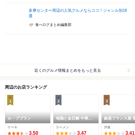
多摩センター周辺の人気グルメならココ！ジャンル別18
選
食べログまとめ編集部
近くのグルメ情報まとめをもっと見る
周辺のお店ランキング
1
2
3
ル・ププラン
地鶏と金目鯛 中華そ
銀座フランス屋 
ば 鶯
桜ヶ丘店
ケーキ
ラーメン
洋食
3.50
3.47
3.41