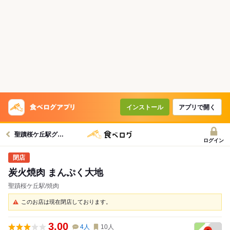
インストール
アプリで開く
聖蹟桜ケ丘駅グルメへ
ログイン
炭火焼肉 まんぷく大地
聖蹟桜ケ丘駅/焼肉
このお店は現在閉店しております。
3.00
4
人
10
人