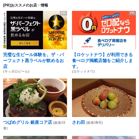
[PR]おススメのお店・情報
PR
PR
完璧な生ビール体験を。ザ・パ
【ロケットナウ】が利用できる
ーフェクト黒ラベルが飲めるお
食べログ掲載店舗をご紹介しま
店
す。
(サッポロビール)
(ロケットナウ)
つばめグリル 銀座コア店
さわ田
(銀座/洋
(銀座/寿司)
食)