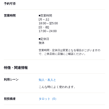
予約可否
営業時間
■営業時間
[月～土]
18:00～翌5:00
[日・祝]
17:00～24:00
■定休日
無休
営業時間・定休日は変更となる場合がございますの
で、ご来店前に店舗にご確認ください。
特徴・関連情報
利用シーン
知人・友人と
こんな時によく使われます。
初投稿者
タロット
（0）