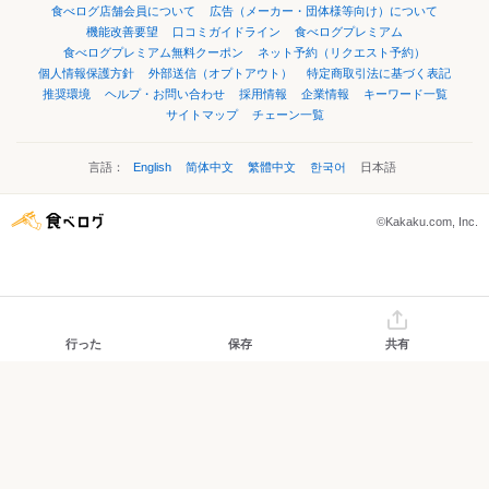
食べログ店舗会員について
広告（メーカー・団体様等向け）について
機能改善要望
口コミガイドライン
食べログプレミアム
食べログプレミアム無料クーポン
ネット予約（リクエスト予約）
個人情報保護方針
外部送信（オプトアウト）
特定商取引法に基づく表記
推奨環境
ヘルプ・お問い合わせ
採用情報
企業情報
キーワード一覧
サイトマップ
チェーン一覧
言語：
English
简体中文
繁體中文
한국어
日本語
©Kakaku.com, Inc.
行った
保存
共有