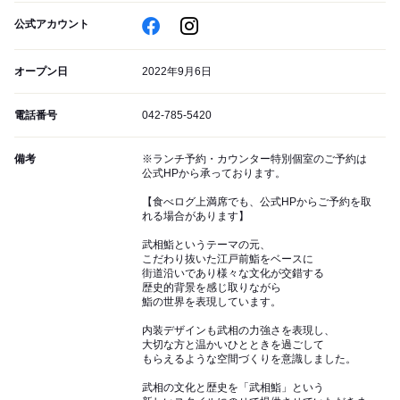
公式アカウント
オープン日
2022年9月6日
電話番号
042-785-5420
備考
※ランチ予約・カウンター特別個室のご予約は
公式HPから承っております。
【食べログ上満席でも、公式HPからご予約を取
れる場合があります】
武相鮨というテーマの元、
こだわり抜いた江戸前鮨をベースに
街道沿いであり様々な文化が交錯する
歴史的背景を感じ取りながら
鮨の世界を表現しています。
内装デザインも武相の力強さを表現し、
大切な方と温かいひとときを過ごして
もらえるような空間づくりを意識しました。
武相の文化と歴史を「武相鮨」という