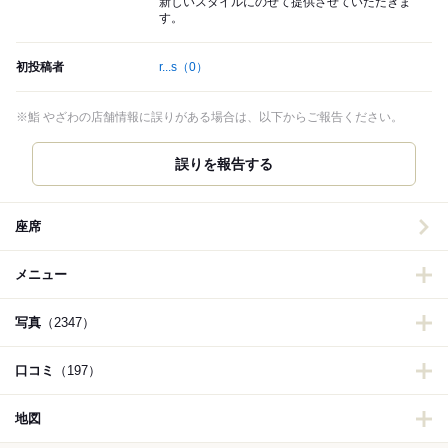
新しいスタイルにのせて提供させていただきま
す。
初投稿者
r...s
（0）
※鮨 やざわの店舗情報に誤りがある場合は、以下からご報告ください。
誤りを報告する
座席
メニュー
写真
（2347）
口コミ
（197）
地図