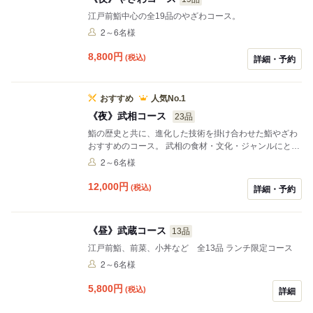
江戸前鮨中心の全19品のやざわコース。
2～6名様
8,800
円
(税込)
詳細・予約
おすすめ
人気No.1
《夜》武相コース
23品
鮨の歴史と共に、進化した技術を掛け合わせた鮨やざわ
おすすめのコース。 武相の食材・文化・ジャンルにとら
われない 武相鮨コース。
2～6名様
12,000
円
(税込)
詳細・予約
《昼》武蔵コース
13品
江戸前鮨、前菜、小丼など 全13品 ランチ限定コース
2～6名様
5,800
円
(税込)
詳細