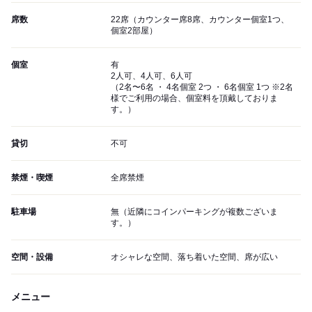
席数
22席（カウンター席8席、カウンター個室1つ、
個室2部屋）
個室
有
2人可、4人可、6人可
（2名〜6名 ・ 4名個室 2つ ・ 6名個室 1つ ※2名
様でご利用の場合、個室料を頂戴しておりま
す。）
貸切
不可
禁煙・喫煙
全席禁煙
駐車場
無（近隣にコインパーキングが複数ございま
す。）
空間・設備
オシャレな空間、落ち着いた空間、席が広い
メニュー