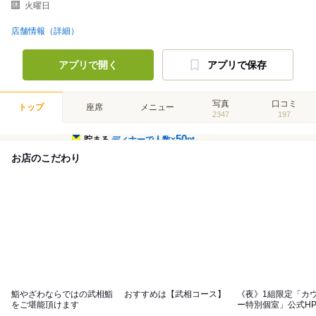
火曜日
店舗情報（詳細）
アプリで開く
アプリで保存
写真
口コミ
トップ
座席
メニュー
2347
197
50
貯まる
ディナーで人数×
pt
お店のこだわり
鮨やざわならではの武相鮨
おすすめは【武相コース】
《夜》1組限定「カ
をご堪能頂けます
ー特別個室」公式H
予約下さい