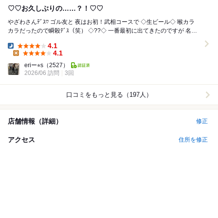
♡♡お久しぶりの……？！♡♡
やざわさんﾃﾞｽ♡ ゴル友と 夜はお初！武相コースで ◇生ビール◇ 喉カラ
カラだったので瞬殺ﾃﾞｽ（笑） ◇??◇ 一番最初に出てきたのですが 名前
をすっかり...
4.1
Dinner:
4.1
Lunch:
eriー⭐︎s
（2527）
2026/06 訪問
3回
口コミをもっと見る（197人）
店舗情報（詳細）
修正
アクセス
住所を修正