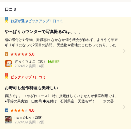
口コミ
お店が選ぶピックアップ！口コミ
やっぱりカウンターで写真撮るのは、、、
鰆の煮付けや巻物、撮影忘れ なかなか伺う機会が作れず、ようやく年末
ギリギリになって2回目の訪問。 天然物や産地にこだわっており、いただ
く度に自然と笑みが溢れます。 料理や飲み物の提供テンポも素晴ら
5.0
しく、全くストレスなく楽しめました。 お陰で良い年を迎えられそ
Lunch:
うです。 ※前回写真を撮らず後悔しましたが、今回はやはり写真なん
ぎゅうちょこ
（30）
2024/12 訪問
4回
か撮ってちゃいかんなぁと感じました。 系列店での...
ピックアップ！口コミ
お寿司も創作料理も美味しい
再訪です。 〈やざわコース〉 特に指定はしていませんが個室利用です。
●季節の果実酒 山葡萄 ◆先付け 石川県産 天然もずく 氷の器が
素敵です☆ 極細のもずくのシャリコリ食感がいいです。 柑橘の香り
4.0
もいいです。 ◆冷たい前菜 お魚のつみれとお野菜 さっ...
Dinner:
nami☆kiki
（286）
2024/09 訪問
2回