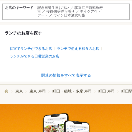
お店のキーワード
記念日誕生日お祝い ／ 駅近江戸前鮨魚寿
司 ／ 接待個室持ち帰り ／ テイクアウト
デート ／ ワイン日本酒武相鮨
ランチのお店を探す
個室でランチができるお店
ランチで使える和食のお店
ランチができる日曜営業のお店
関連の情報をすべて表示する
東京
東京 寿司
町田・稲城・多摩 寿司
町田 寿司
町田駅