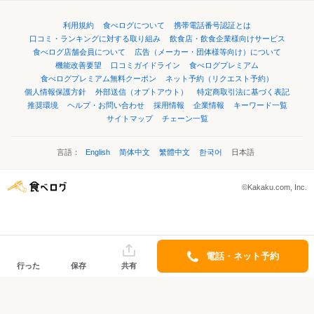
利用規約
食べログについて
携帯電話番号認証とは
口コミ・ランキングに対する取り組み
飲食店・飲食企業様向けサービス
食べログ店舗会員について
広告（メーカー・団体様等向け）について
機能改善要望
口コミガイドライン
食べログプレミアム
食べログプレミアム無料クーポン
ネット予約（リクエスト予約）
個人情報保護方針
外部送信（オプトアウト）
特定商取引法に基づく表記
推奨環境
ヘルプ・お問い合わせ
採用情報
企業情報
キーワード一覧
サイトマップ
チェーン一覧
言語：
English
简体中文
繁體中文
한국어
日本語
©Kakaku.com, Inc.
電話・ネット予約
行った
保存
共有