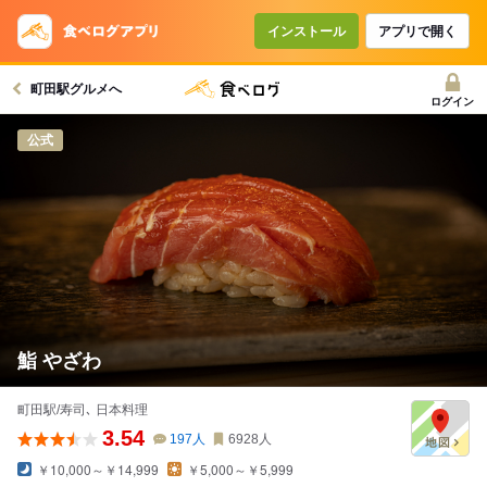
インストール
アプリで開く
町田駅グルメへ
ログイン
公式
鮨 やざわ
町田駅/寿司､ 日本料理
3.54
197
人
6928
人
￥10,000～￥14,999
￥5,000～￥5,999