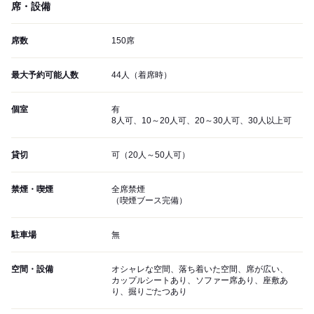
席・設備
席数
150席
最大予約可能人数
44人（着席時）
個室
有
8人可、10～20人可、20～30人可、30人以上可
貸切
可（20人～50人可）
禁煙・喫煙
全席禁煙
（喫煙ブース完備）
駐車場
無
空間・設備
オシャレな空間、落ち着いた空間、席が広い、
カップルシートあり、ソファー席あり、座敷あ
り、掘りごたつあり