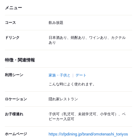
メニュー
コース
飲み放題
ドリンク
日本酒あり、焼酎あり、ワインあり、カクテル
あり
特徴・関連情報
利用シーン
家族・子供と
デート
こんな時によく使われます。
ロケーション
隠れ家レストラン
お子様連れ
子供可（乳児可、未就学児可、小学生可）、ベ
ビーカー入店可
ホームページ
https://sfpdining.jp/brand/omotenashi_toriyos