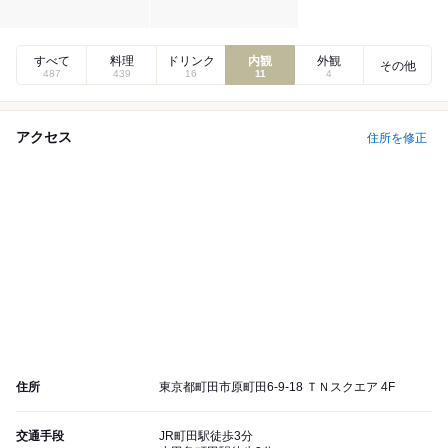
すべて
料理
ドリンク
内観
外観
その他
487
439
16
11
4
アクセス
住所を修正
住所
東京都町田市原町田6-9-18 ＴＮスクエア 4F
交通手段
JR町田駅徒歩3分