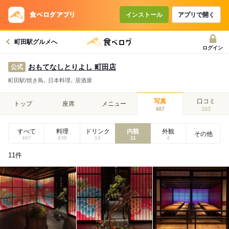
インストール
アプリで開く
町田駅グルメへ
ログイン
おもてなしとりよし 町田店
公式
町田駅/焼き鳥､ 日本料理､ 居酒屋
写真
口コミ
トップ
座席
メニュー
487
163
すべて
料理
ドリンク
内観
外観
その他
487
439
16
11
4
11
件