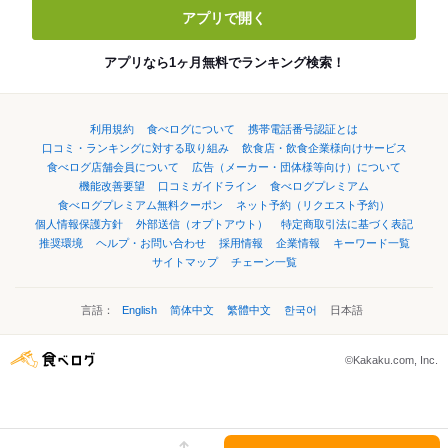
アプリで開く
アプリなら1ヶ月無料でランキング検索！
利用規約
食べログについて
携帯電話番号認証とは
口コミ・ランキングに対する取り組み
飲食店・飲食企業様向けサービス
食べログ店舗会員について
広告（メーカー・団体様等向け）について
機能改善要望
口コミガイドライン
食べログプレミアム
食べログプレミアム無料クーポン
ネット予約（リクエスト予約）
個人情報保護方針
外部送信（オプトアウト）
特定商取引法に基づく表記
推奨環境
ヘルプ・お問い合わせ
採用情報
企業情報
キーワード一覧
サイトマップ
チェーン一覧
言語：
English
简体中文
繁體中文
한국어
日本語
©Kakaku.com, Inc.