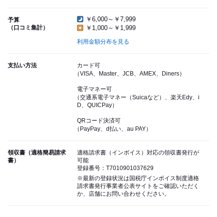
￥6,000～￥7,999
予算
（口コミ集計）
￥1,000～￥1,999
利用金額分布を見る
支払い方法
カード可
（VISA、Master、JCB、AMEX、Diners）
電子マネー可
（交通系電子マネー（Suicaなど）、楽天Edy、i
D、QUICPay）
QRコード決済可
（PayPay、d払い、au PAY）
領収書（適格簡易請求
適格請求書（インボイス）対応の領収書発行が
書）
可能
登録番号：T7010901037629
※最新の登録状況は国税庁インボイス制度適格
請求書発行事業者公表サイトをご確認いただく
か、店舗にお問い合わせください。