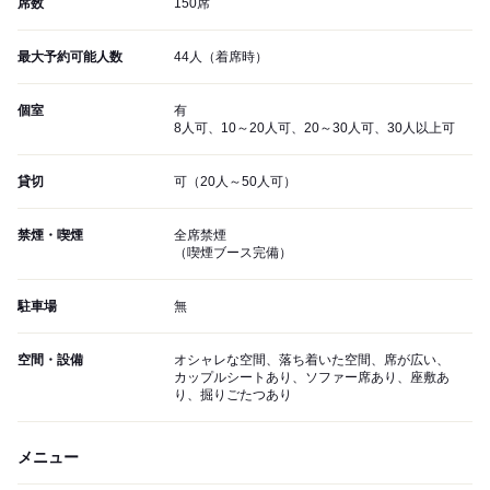
席数
150席
最大予約可能人数
44人（着席時）
個室
有
8人可、10～20人可、20～30人可、30人以上可
貸切
可（20人～50人可）
禁煙・喫煙
全席禁煙
（喫煙ブース完備）
駐車場
無
空間・設備
オシャレな空間、落ち着いた空間、席が広い、
カップルシートあり、ソファー席あり、座敷あ
り、掘りごたつあり
メニュー