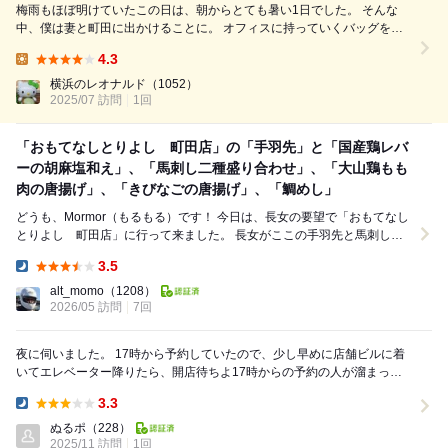
梅雨もほぼ明けていたこの日は、朝からとても暑い1日でした。 そんな
中、僕は妻と町田に出かけることに。 オフィスに持っていくバッグを新
調したい&ウォーキング・ジョギングに使えるちゃんとしたシューズが欲
4.3
しい、のだそう。 そうなると、やはり我が家からすぐの町田に行くのが
Lunch:
最適ですかね。渋谷でも良い...
横浜のレオナルド
（1052）
2025/07 訪問
1回
「おもてなしとりよし 町田店」の「手羽先」と「国産鶏レバ
ーの胡麻塩和え」、「馬刺し二種盛り合わせ」、「大山鶏もも
肉の唐揚げ」、「きびなごの唐揚げ」、「鯛めし」
どうも、Mormor（もるもる）です！ 今日は、長女の要望で「おもてなし
とりよし 町田店」に行って来ました。 長女がここの手羽先と馬刺しと
鯛めしが大好きで、外食にしよ...
3.5
Dinner:
alt_momo
（1208）
2026/05 訪問
7回
夜に伺いました。 17時から予約していたので、少し早めに店舗ビルに着
いてエレベーター降りたら、開店待ちよ17時からの予約の人が溜まって
人混みが。17時過ぎてもなってもドアは開かず...
3.3
Dinner:
ぬるポ
（228）
2025/11 訪問
1回