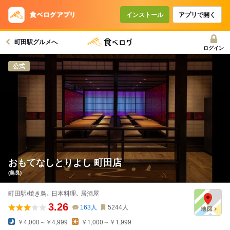
コースで使えるクーポン
戻る
インストール
アプリで開く
町田駅グルメへ
クーポンを利用せず予約する
ログイン
公式
おもてなしとりよし 町田店
(鳥良)
町田駅/焼き鳥､ 日本料理､ 居酒屋
3.26
163
人
5244
人
￥4,000～￥4,999
￥1,000～￥1,999