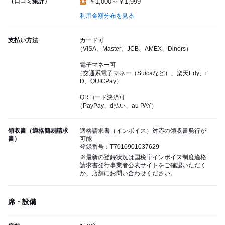
（口コミ集計）
￥1,000～￥1,999
利用金額分布を見る
支払い方法
カード可
（VISA、Master、JCB、AMEX、Diners）
電子マネー可
（交通系電子マネー（Suicaなど）、楽天Edy、i
D、QUICPay）
QRコード決済可
（PayPay、d払い、au PAY）
領収書（適格簡易請求
適格請求書（インボイス）対応の領収書発行が
書）
可能
登録番号：T7010901037629
※最新の登録状況は国税庁インボイス制度適格
請求書発行事業者公表サイトをご確認いただく
か、店舗にお問い合わせください。
席・設備