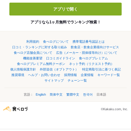
アプリで開く
アプリなら1ヶ月無料でランキング検索！
利用規約
食べログについて
携帯電話番号認証とは
口コミ・ランキングに対する取り組み
飲食店・飲食企業様向けサービス
食べログ店舗会員について
広告（メーカー・団体様等向け）について
機能改善要望
口コミガイドライン
食べログプレミアム
食べログプレミアム無料クーポン
ネット予約（リクエスト予約）
個人情報保護方針
外部送信（オプトアウト）
特定商取引法に基づく表記
推奨環境
ヘルプ・お問い合わせ
採用情報
企業情報
キーワード一覧
サイトマップ
チェーン一覧
言語：
English
简体中文
繁體中文
한국어
日本語
©Kakaku.com, Inc.