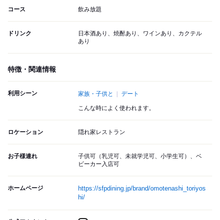
コース
飲み放題
ドリンク
日本酒あり、焼酎あり、ワインあり、カクテル
あり
特徴・関連情報
利用シーン
家族・子供と
デート
こんな時によく使われます。
ロケーション
隠れ家レストラン
お子様連れ
子供可（乳児可、未就学児可、小学生可）、ベ
ビーカー入店可
ホームページ
https://sfpdining.jp/brand/omotenashi_toriyos
hi/