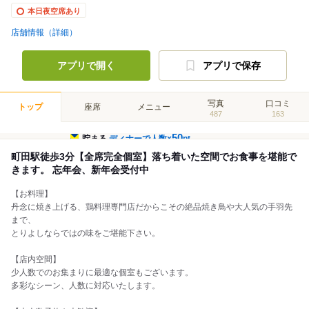
本日夜空席あり
店舗情報（詳細）
アプリで開く
アプリで保存
写真
口コミ
トップ
座席
メニュー
487
163
50
貯まる
ディナーで人数×
pt
町田駅徒歩3分【全席完全個室】落ち着いた空間でお食事を堪能で
きます。 忘年会、新年会受付中
【お料理】
丹念に焼き上げる、鶏料理専門店だからこその絶品焼き鳥や大人気の手羽先
まで、
とりよしならではの味をご堪能下さい。
【店内空間】
少人数でのお集まりに最適な個室もございます。
多彩なシーン、人数に対応いたします。