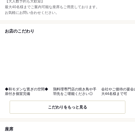
【大人数予約も大歓迎】
最大40名様までご案内可能な座席もご用意しております。
お気軽にお問い合わせください。
お店のこだわり
◆和モダンな寛ぎの空間◆
鶏料理専門店の焼き鳥や手
会社やご接待の宴会
扉付き個室完備
羽先をご堪能ください◎
大44名様まで可
こだわりをもっと見る
座席