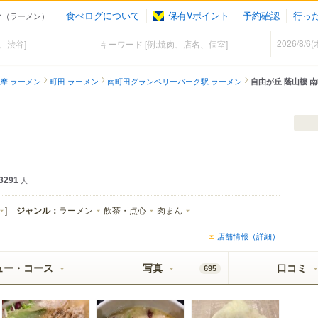
食べログについて
保有Vポイント
予約確認
行っ
ーク（ラーメン）
摩 ラーメン
町田 ラーメン
南町田グランベリーパーク駅 ラーメン
自由が丘 蔭山樓 
3291
人
]
ジャンル：
ラーメン
飲茶・点心
肉まん
店舗情報（詳細）
ュー・コース
写真
口コミ
695