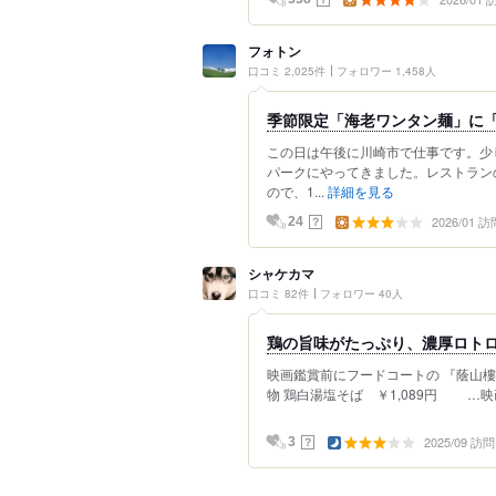
フォトン
口コミ 2,025件
フォロワー 1,458人
季節限定「海老ワンタン麺」に
この日は午後に川崎市で仕事です。少
パークにやってきました。レストラン
ので、1...
詳細を見る
2026/01 訪
？
24
シャケカマ
口コミ 82件
フォロワー 40人
鶏の旨味がたっぷり、濃厚ロト
映画鑑賞前にフードコートの 『蔭山
物 鶏白湯塩そば ￥1,089円 …映
2025/09 訪問
？
3