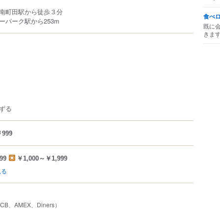
南町田駅から徒歩３分
食べ
ーパーク駅から253m
既に
きま
ずる
999
99
￥1,000～￥1,999
見る
JCB、AMEX、Diners）