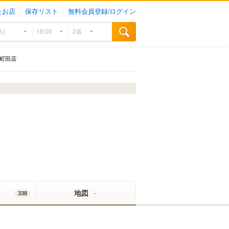
たお店
保存リスト
無料会員登録/ログイン
南町田店
地図
338