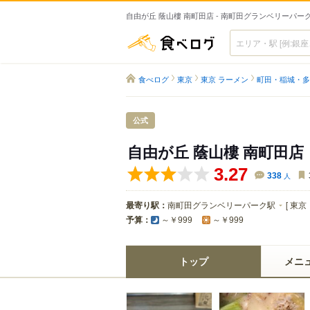
自由が丘 蔭山樓 南町田店 - 南町田グランベリーパ
食べログ
食べログ
東京
東京 ラーメン
町田・稲城・多
公式
自由が丘 蔭山樓 南町田店
3.27
338
人
最寄り駅：
南町田グランベリーパーク駅
[
東京
予算：
～￥999
～￥999
トップ
メニ