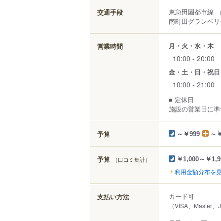
東急田園都市線 
交通手段
南町田グランベリ
月・火・水・木
営業時間
10:00 - 20:00
金・土・日・祝日
10:00 - 21:00
■ 定休日
施設の営業日に準
予算
～￥999
～￥
予算
（口コミ集計）
￥1,000～￥1,9
利用金額分布を
カード可
支払い方法
（VISA、Master、