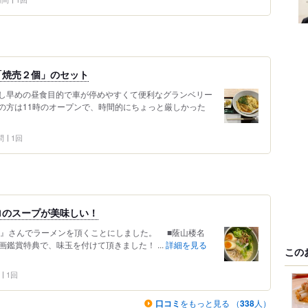
「焼売２個」のセット
し早めの昼食目的で車が停めやすくて便利なグランベリー
の方は11時のオープンで、時間的にちょっと厳しかった
問
1回
ロのスープが美味しい！
樓』さんでラーメンを頂くことにしました。 ■蔭山楼名
画鑑賞特典で、味玉を付けて頂きました！ ...
詳細を見る
この
1回
口コミ
をもっと見る （
338
人）