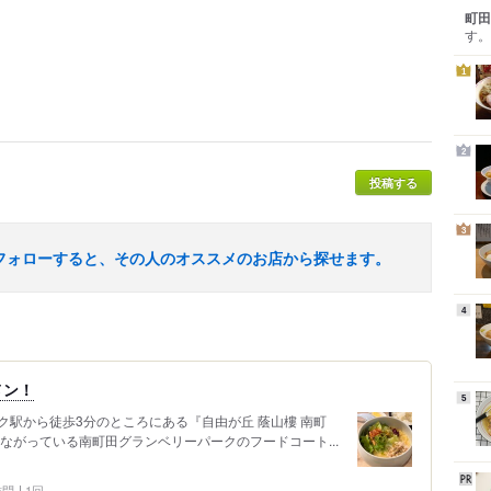
町田
す。
1
2
投稿する
3
フォローすると、その人のオススメのお店から探せます。
4
メン！
5
駅から徒歩3分のところにある『自由が丘 蔭山樓 南町
ながっている南町田グランベリーパークのフードコート...
 訪問
1回