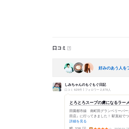
口コミ
？
好みのあう人を
しみちゃんのもぐもぐ日記
口コミ 629件
フォロワー 2,878人
とろとろスープの虜になるラー
田園都市線 南町田グランベリーパーク
田店』に行ってきました！ 駅直結でつ
詳細を見る
2026/01
？
338