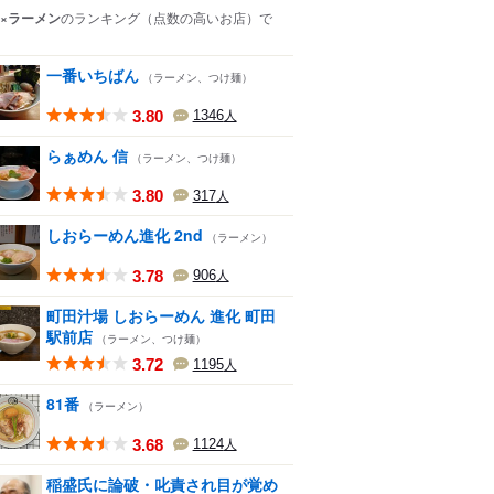
×ラーメン
のランキング
（点数の高いお店）
で
一番いちばん
（ラーメン、つけ麺）
3.80
1346
人
らぁめん 信
（ラーメン、つけ麺）
3.80
317
人
しおらーめん進化 2nd
（ラーメン）
3.78
906
人
町田汁場 しおらーめん 進化 町田
駅前店
（ラーメン、つけ麺）
3.72
1195
人
81番
（ラーメン）
3.68
1124
人
稲盛氏に論破・叱責され目が覚め