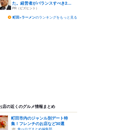
た。経営者がバランスすべき2
つ...
PR（ビズヒント）
町田×ラーメン
のランキングをもっと見る
お店の近くのグルメ情報まとめ
町田市内のジャンル別デート特
集！フレンチのお店など30選
食べログまとめ編集部