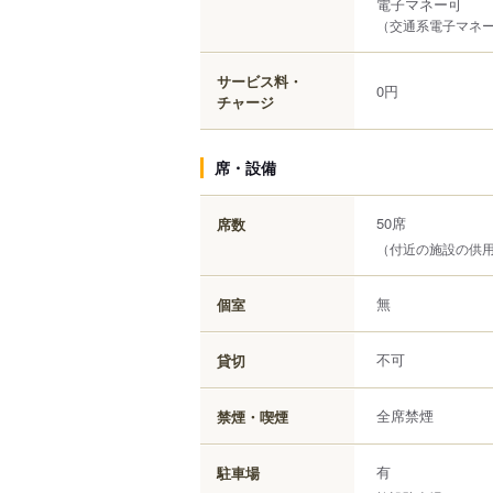
電子マネー可
（交通系電子マネー（
サービス料・
0円
チャージ
席・設備
50席
席数
（付近の施設の供
無
個室
不可
貸切
全席禁煙
禁煙・喫煙
有
駐車場