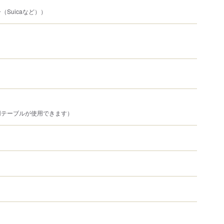
Suicaなど））
用テーブルが使用できます）