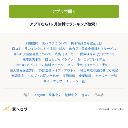
アプリで開く
アプリなら1ヶ月無料でランキング検索！
利用規約
食べログについて
携帯電話番号認証とは
口コミ・ランキングに対する取り組み
飲食店・飲食企業様向けサービス
食べログ店舗会員について
広告（メーカー・団体様等向け）について
機能改善要望
口コミガイドライン
食べログプレミアム
食べログプレミアム無料クーポン
ネット予約（リクエスト予約）
個人情報保護方針
外部送信（オプトアウト）
特定商取引法に基づく表記
推奨環境
ヘルプ・お問い合わせ
採用情報
企業情報
キーワード一覧
サイトマップ
チェーン一覧
言語：
English
简体中文
繁體中文
한국어
日本語
©Kakaku.com, Inc.