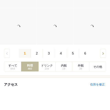
1
2
3
4
5
6
すべて
料理
ドリンク
内観
外観
その他
644
482
104
19
39
アクセス
住所を修正