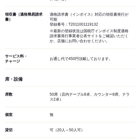
領収書（適格簡易請求
適格請求書（インボイス）対応の領収書発行が
書）
可能
登録番号：T2011001119132
※最新の登録状況は国税庁インボイス制度適格
請求書発行事業者公表サイトをご確認いただく
か、店舗にお問い合わせください。
サービス料・
お通し代で450円頂戴しております。
チャージ
席・設備
席数
50席（店内テーブル8卓、カウンター8席、テラ
ス2卓）
個室
無
貸切
可（20人～50人可）