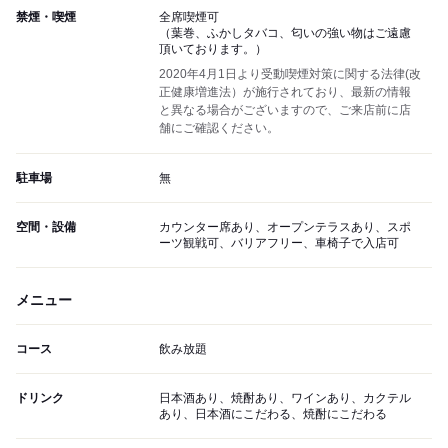
禁煙・喫煙
全席喫煙可
（葉巻、ふかしタバコ、匂いの強い物はご遠慮
頂いております。）
2020年4月1日より受動喫煙対策に関する法律(改
正健康増進法）が施行されており、最新の情報
と異なる場合がございますので、ご来店前に店
舗にご確認ください。
駐車場
無
空間・設備
カウンター席あり、オープンテラスあり、スポ
ーツ観戦可、バリアフリー、車椅子で入店可
メニュー
コース
飲み放題
ドリンク
日本酒あり、焼酎あり、ワインあり、カクテル
あり、日本酒にこだわる、焼酎にこだわる