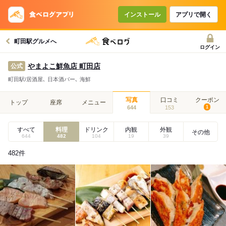
インストール
アプリで開く
町田駅グルメへ
ログイン
やまよこ鮮魚店 町田店
公式
町田駅/居酒屋､ 日本酒バー､ 海鮮
写真
口コミ
クーポン
トップ
座席
メニュー
644
153
1
すべて
料理
ドリンク
内観
外観
その他
644
482
104
19
39
482
件