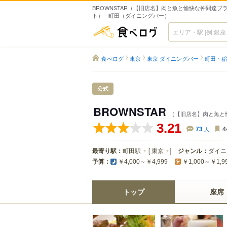
BROWNSTAR（【旧店名】肉と魚と愉快な仲間達ブ
ト） - 町田（ダイニングバー）
食べログ
食べログ
東京
東京 ダイニングバー
町田・稲
公式
BROWNSTAR
（【旧店名】肉と魚と
3.21
73
人
4
最寄り駅：
町田駅
[
東京
]
ジャンル：
ダイニ
予算：
￥4,000～￥4,999
￥1,000～￥1,9
トップ
座席