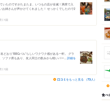
ぎていたのですがたまたま、いつもの店が全滅！満席で入
いお姉さんが声かけてくれました！ せっかくでしたので2
問
1回
店名どおり“BBQバル”らしいワクワク感がある一軒。 グラ
ソファ席もあり、友人同士の飲みから軽いパー...
詳細を
問
1回
口コミ
をもっと見る （
73
人）
食べ