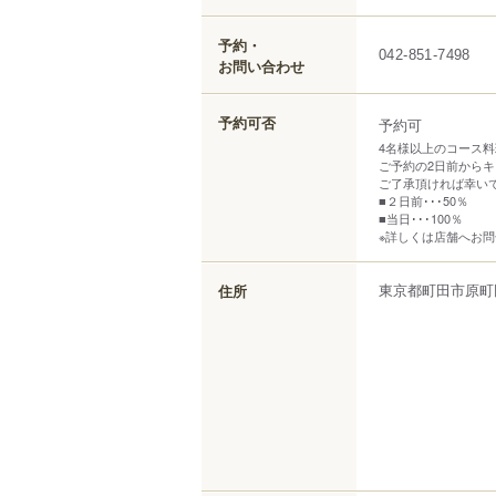
予約・
042-851-7498
お問い合わせ
予約可否
予約可
4名様以上のコース
ご予約の2日前から
ご了承頂ければ幸い
■２日前･･･50％
■当日･･･100％
※詳しくは店舗へお
東京都
町田市
原町
住所