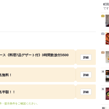
町田
です
1
2
3
ス《料理7品デザート付》3時間飲放付3500
詳細
4
名無料！
詳細
5
名半額！！
詳細
条件・提示条件をご確認ください。