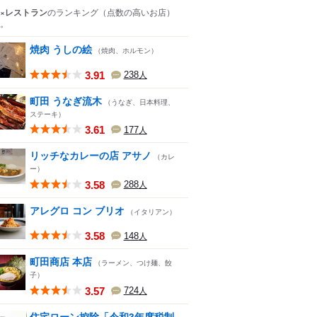
×レストラン
のランキング
（点数の高いお店）
。
焼肉 うしの絵
（焼肉、ホルモン）
3.91
238
人
町田 うなぎ流木
（うなぎ、日本料理、
ステーキ）
3.61
177
人
リッチなカレーの店 アサノ
（カレ
ー）
3.58
288
人
アレグロ コン ブリオ
（イタリアン）
3.58
148
人
町田商店 本店
（ラーメン、つけ麺、餃
子）
3.57
724
人
住宅ローン控除「令和3年度税制