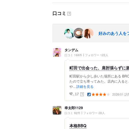
口コミ
？
好みのあう人を
タンデム
口コミ 168件
フォロワー 122人
町田で出会った、肩肘張らずに
町田駅から少し歩いた場所にある BR
たので立ち寄ってみた。店内に入ると
や...
詳細を見る
2026/01 訪
？
17
幸太郎1129
口コミ 92件
フォロワー 28人
本格BBQ