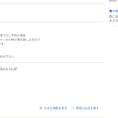
PRが
食べ
既に
きま
料理でのご予約の場合
キャンセル料が発生致しますので
です。
問合せ下さい。。
田
4-5-14
2F
大きな地図を見る
周辺のお店を探す