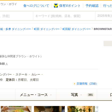
ラウン・ホワイ
食べログについて
保有Vポイント
予約確認
行っ
城・多摩 ダイニングバー
町田 ダイニングバー
町田駅 ダイニングバー
BROWNSTAR
愉快な仲間達ブラウン・ホワイト）
448
人
ングバー
ステーキ
カレー
定休日：
月曜日、火曜日
99
店舗情報（詳細）
メニュー・コース
写真
391