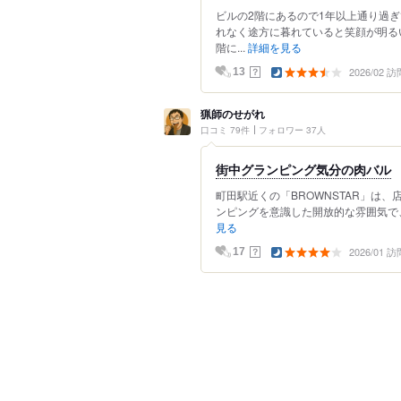
ビルの2階にあるので1年以上通り過
れなく途方に暮れていると笑顔が明る
階に...
詳細を見る
2026/02 訪
？
13
猟師のせがれ
口コミ 79件
フォロワー 37人
街中グランピング気分の肉バル
町田駅近くの「BROWNSTAR」は、
ンピングを意識した開放的な雰囲気で、
見る
2026/01 訪
？
17