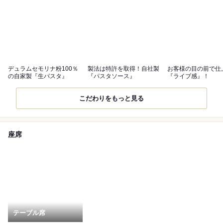
デュラムセモリナ粉100％
製法は特許を取得！自社製
お客様の目の前で仕
の自家製『生パスタ』
『パスタソース』
『ライブ感』！
こだわりをもっと見る
座席
テーブル席