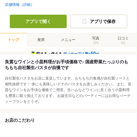
店舗情報（詳細）
アプリで開く
アプリで保存
写真
口コミ
トップ
座席
メニュー
375
62
50
貯まる・使える
ディナーで人数×
pt
良質なワインと小皿料理がお手頃価格で♪ 国産野菜たっぷりのも
ちもち自社製生パスタが自慢です
自社製生パスタをお店に直送しています。もちもちの食感が自社製ソースと
相性抜群です！ 体にも美味しいドナのパスタをお楽しみください。 また、良
質なワインをお手頃な価格でご用意。生ハムなどワインに良く合う小皿料理
も豊富に取り揃えております。 お誕生日などのパーティーにはお得なパーテ
ィープランをどうぞ。
お店のこだわり