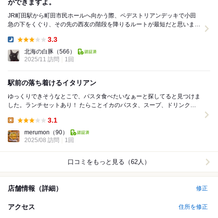
ができますよ。
JR町田駅から町田市民ホールへ向かう際、ペデストリアンデッキで小田
急の下をくぐり、その先の西友の階段を降りるルートが最短だと思います
が、今回伺ったのはその“小田急の下”にあるイタ飯...
3.3
Dinner:
北海の白豚
（566）
2025/11 訪問
1回
駅前の落ち着けるイタリアン
ゆっくりできそうなとこで、パスタ食べたいなぁーと探してると見つけま
した。ランチセットあり！ たらことイカのパスタ、スープ、ドリンクで
1100円でした。 スープまず小さい笑 け...
3.1
Lunch:
merumon
（90）
2025/08 訪問
1回
口コミをもっと見る（62人）
店舗情報（詳細）
修正
アクセス
住所を修正