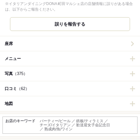
※イタリアンダイニングDONA 町田マルシェ店の店舗情報に誤りがある場合
は、以下からご報告ください。
誤りを報告する
座席
メニュー
写真
（375）
口コミ
（62）
地図
お店のキーワード
パーティー/ビール ／ 鉄板/ティラミス ／
チーズ/イタリアン ／ 歓送迎女子会記念日
／ 熟成肉/魚/ワイン