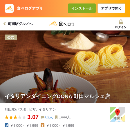
インストール
アプリで開く
町田駅グルメへ
ログイン
公式
イタリアンダイニングDONA 町田マルシェ店
町田駅/パスタ､ ピザ､ イタリアン
3.07
62
人
1444
人
￥1,000～￥1,999
￥1,000～￥1,999