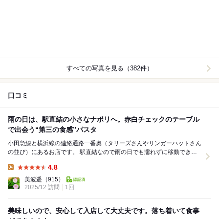
すべての写真を見る（382件）
口コミ
雨の日は、駅直結の小さなナポリへ。赤白チェックのテーブル
で出会う“第三の食感”パスタ
小田急線と横浜線の連絡通路一番奥（タリーズさんやリンガーハットさん
の並び）にあるお店です。 駅直結なので雨の日でも濡れずに移動できる
のが嬉しいポイント。 木の温もりある入り口...
4.8
Lunch:
美波遥
（915）
2025/12 訪問
1回
美味しいので、安心して入店して大丈夫です。落ち着いて食事