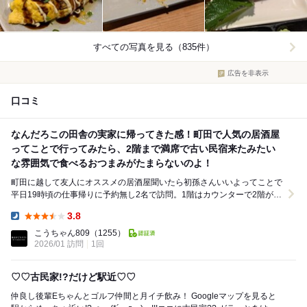
すべての写真を見る（835件）
広告を非表示
口コミ
なんだろこの田舎の実家に帰ってきた感！町田で人気の居酒屋
ってことで行ってみたら、2階まで満席で古い民宿来たみたい
な雰囲気で食べるおつまみがたまらないのよ！
町田に越して友人にオススメの居酒屋聞いたら初孫さんいいよってことで
平日19時頃の仕事帰りに予約無し2名で訪問。1階はカウンターで2階がテ
ーブル席。少し外で待ってたらすぐ呼ばれて、狭...
3.8
Dinner:
こうちゃん809
（1255）
2026/01 訪問
1回
♡♡古民家!?だけど駅近♡♡
仲良し後輩Eちゃんとゴルフ仲間と月イチ飲み！ Googleマップを見ると