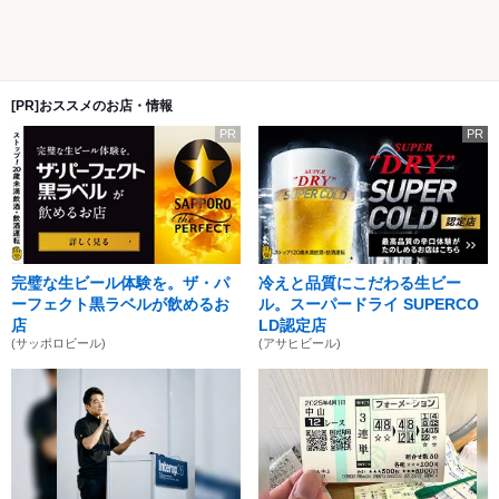
[PR]おススメのお店・情報
PR
PR
完璧な生ビール体験を。ザ・パ
冷えと品質にこだわる生ビー
ーフェクト黒ラベルが飲めるお
ル。スーパードライ SUPERCO
店
LD認定店
(サッポロビール)
(アサヒビール)