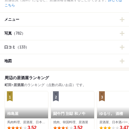
店舗会員（無料）になると、店舗情報を編集することができます。
詳しくは
こちら
メニュー
写真
（782）
口コミ
（133）
地図
周辺の居酒屋ランキング
町田
×
居酒屋
のランキング（点数の高いお店）です。
1
2
3
柿島屋
闘牛門 別邸 和ノ牛
ゆるり。 酒槽
馬肉料理、居酒屋、日本料理
焼肉、韓国料理、居酒屋
居酒屋、日本酒バー
3.52
3.52
3.47