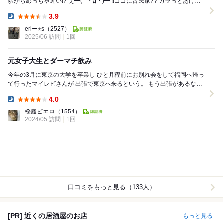
駅からめっちゃ近い!? ぇ━(*´・д・)━!!!ココに古民家?? ガラっとあける
と!! ...
3.9
Dinner:
eriー⭐︎s
（2527）
2025/06 訪問
1回
元女子大生とダーマチ飲み
今年の3月に東京の大学を卒業し ひと月程前にお別れ会をして福岡へ帰っ
て行ったマイレビさんが 出張で東京へ来るという。 もう出張があるなん
て会社から期待されているんだな。 と...
4.0
Dinner:
桜庭ピエロ
（1554）
2024/05 訪問
1回
口コミをもっと見る（133人）
[PR] 近くの居酒屋のお店
もっと見る