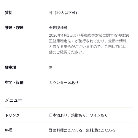
貸切
可（20人以下可）
禁煙・喫煙
全席喫煙可
2020年4月1日より受動喫煙対策に関する法律(改
正健康増進法）が施行されており、最新の情報
と異なる場合がございますので、ご来店前に店
舗にご確認ください。
駐車場
無
空間・設備
カウンター席あり
メニュー
ドリンク
日本酒あり、焼酎あり、ワインあり
料理
野菜料理にこだわる、魚料理にこだわる