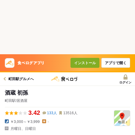
インストール
アプリで開く
町田駅グルメへ
ログイン
酒蔵 初孫
町田駅/居酒屋
3.42
133
人
13516
人
￥3,000～￥3,999
-
月曜日、日曜日