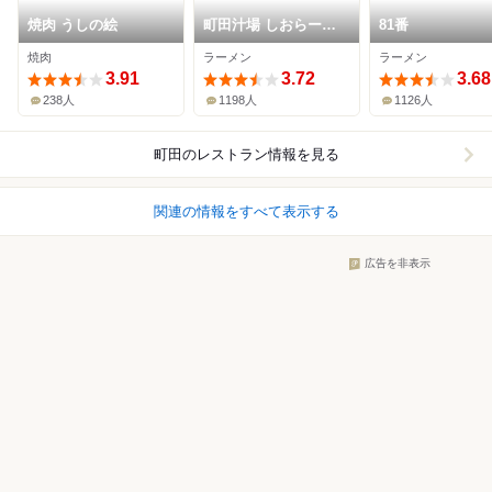
焼肉 うしの絵
町田汁場 しおらーめ
81番
ん 進化 町田駅前店
焼肉
ラーメン
ラーメン
3.91
3.72
3.68
238人
1198人
1126人
町田
のレストラン情報を見る
関連の情報をすべて表示する
広告を非表示