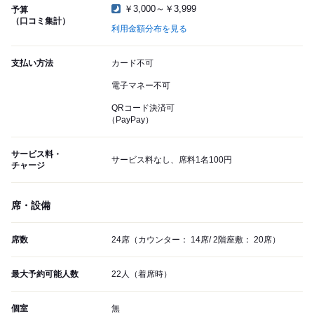
￥3,000～￥3,999
予算
（口コミ集計）
利用金額分布を見る
支払い方法
カード不可
電子マネー不可
QRコード決済可
（PayPay）
サービス料・
サービス料なし、席料1名100円
チャージ
席・設備
席数
24席（カウンター： 14席/ 2階座敷： 20席）
最大予約可能人数
22人（着席時）
個室
無