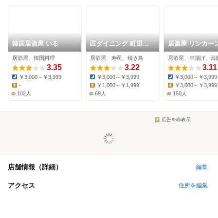
韓国居酒屋 いる
匠ダイニング 町田北
居酒屋 リンカーン
口店
田店
居酒屋、韓国料理
居酒屋、寿司、焼き鳥
居酒屋、串揚げ、海
3.35
3.22
3.11
￥3,000～￥3,999
￥3,000～￥3,999
￥3,000～￥3,999
Dinner:
Dinner:
Dinner:
-
￥1,000～￥1,999
￥3,000～￥3,999
Lunch:
Lunch:
Lunch:
102人
69人
150人
広告を非表示
店舗情報（詳細）
編集
アクセス
住所を編集