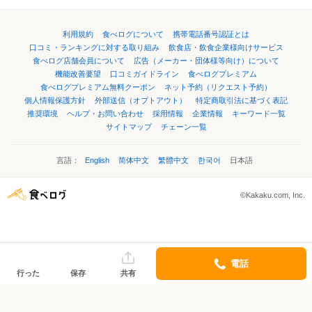
利用規約
食べログについて
携帯電話番号認証とは
口コミ・ランキングに対する取り組み
飲食店・飲食企業様向けサービス
食べログ店舗会員について
広告（メーカー・団体様等向け）について
機能改善要望
口コミガイドライン
食べログプレミアム
食べログプレミアム無料クーポン
ネット予約（リクエスト予約）
個人情報保護方針
外部送信（オプトアウト）
特定商取引法に基づく表記
推奨環境
ヘルプ・お問い合わせ
採用情報
企業情報
キーワード一覧
サイトマップ
チェーン一覧
言語：
English
简体中文
繁體中文
한국어
日本語
©Kakaku.com, Inc.
電話
行った
保存
共有