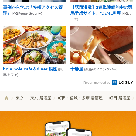
事例から学ぶ『特権アクセス管
【話題沸騰】3連単連続的中の競
理』
馬予想サイト、ついに判明
PR(KeeperSecurity)
PR(ル
ーツ)
hole hole cafe＆diner 銀座
十勝屋
(銀
(銀座/ダイニングバー)
座/カフェ)
Recommended by
東京
東京 居酒屋
町田・稲城・多摩 居酒屋
町田 居酒屋