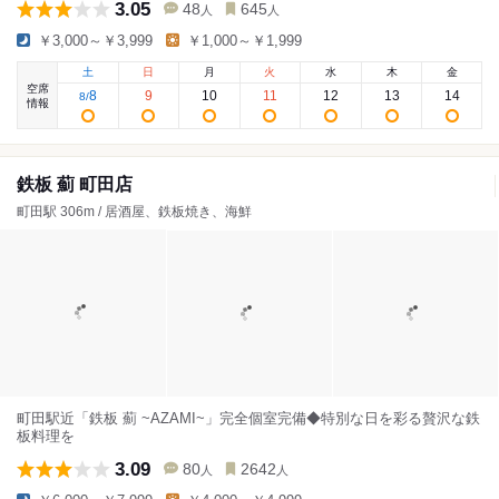
3.05
48
645
人
人
￥3,000～￥3,999
￥1,000～￥1,999
土
日
月
火
水
木
金
空席
8
9
10
11
12
13
14
8
/
情報
鉄板 薊 町田店
町田駅 306m / 居酒屋、鉄板焼き、海鮮
町田駅近「鉄板 薊 ~AZAMI~」完全個室完備◆特別な日を彩る贅沢な鉄
板料理を
3.09
80
2642
人
人