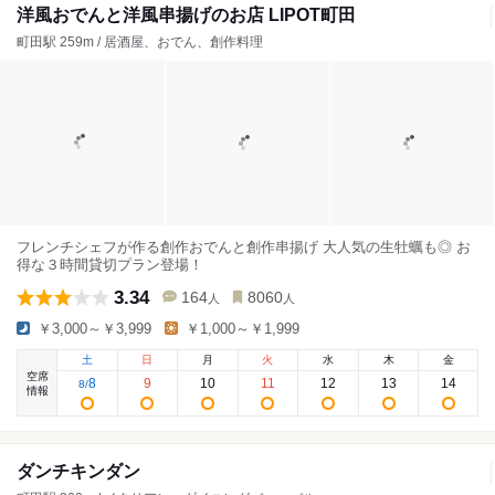
洋風おでんと洋風串揚げのお店 LIPOT町田
町田駅 259m / 居酒屋、おでん、創作料理
フレンチシェフが作る創作おでんと創作串揚げ 大人気の生牡蠣も◎ お
得な３時間貸切プラン登場！
3.34
164
8060
人
人
￥3,000～￥3,999
￥1,000～￥1,999
土
日
月
火
水
木
金
空席
8
9
10
11
12
13
14
8
/
情報
ダンチキンダン