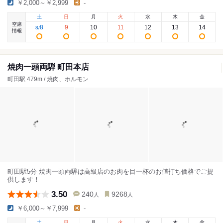
￥2,000～￥2,999
-
土
日
月
火
水
木
金
空席
8
9
10
11
12
13
14
8
/
情報
焼肉一頭両騨 町田本店
町田駅 479m / 焼肉、ホルモン
町田駅5分 焼肉一頭両騨は高級店のお肉を目一杯のお値打ち価格でご提
供します！
3.50
240
9268
人
人
￥6,000～￥7,999
-
土
日
月
火
水
木
金