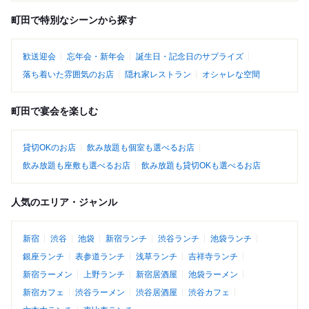
町田で特別なシーンから探す
歓送迎会
忘年会・新年会
誕生日・記念日のサプライズ
落ち着いた雰囲気のお店
隠れ家レストラン
オシャレな空間
町田で宴会を楽しむ
貸切OKのお店
飲み放題も個室も選べるお店
飲み放題も座敷も選べるお店
飲み放題も貸切OKも選べるお店
人気のエリア・ジャンル
新宿
渋谷
池袋
新宿ランチ
渋谷ランチ
池袋ランチ
銀座ランチ
表参道ランチ
浅草ランチ
吉祥寺ランチ
新宿ラーメン
上野ランチ
新宿居酒屋
池袋ラーメン
新宿カフェ
渋谷ラーメン
渋谷居酒屋
渋谷カフェ