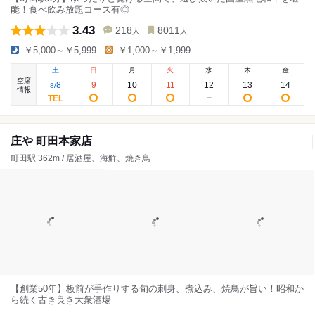
能！食べ飲み放題コース有◎
3.43
218
8011
人
人
￥5,000～￥5,999
￥1,000～￥1,999
土
日
月
火
水
木
金
空席
8
9
10
11
12
13
14
8
/
情報
庄や 町田本家店
町田駅 362m / 居酒屋、海鮮、焼き鳥
【創業50年】板前が手作りする旬の刺身、煮込み、焼鳥が旨い！昭和か
ら続く古き良き大衆酒場