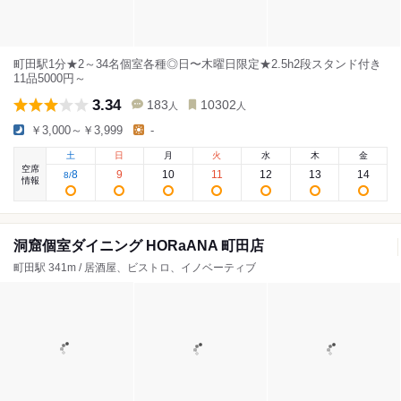
町田駅1分★2～34名個室各種◎日〜木曜日限定★2.5h2段スタンド付き
11品5000円～
3.34
183
10302
人
人
￥3,000～￥3,999
-
土
日
月
火
水
木
金
空席
8
9
10
11
12
13
14
8
/
情報
洞窟個室ダイニング HORaANA 町田店
町田駅 341m / 居酒屋、ビストロ、イノベーティブ