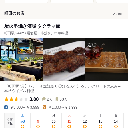
町田
の
お店
2,215
件
炭火串焼き酒場 タクラマ館
町田駅 244m / 居酒屋、串焼き、中華料理
【町田駅3分】ハラール認証あり◎知る人ぞ知るシルクロードの恵み─
本格ウイグル料理
3.00
2
58
人
人
￥3,000～￥3,999
￥1,000～￥1,999
土
日
月
火
水
木
金
空席
8
9
10
11
12
13
14
8
/
情報