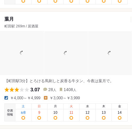
葉月
町田駅 269m / 居酒屋
【町田駅3分】とろける馬刺しと炭香る牛タン、今夜は葉月で。
3.07
28
1408
人
人
￥4,000～￥4,999
￥3,000～￥3,999
土
日
月
火
水
木
金
空席
8
9
10
11
12
13
14
8
/
情報