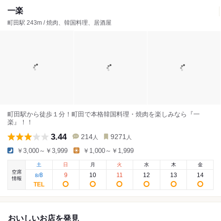
一楽
町田駅 243m / 焼肉、韓国料理、居酒屋
町田駅から徒歩１分！町田で本格韓国料理・焼肉を楽しみなら『一
楽』！！
3.44
214
9271
人
人
￥3,000～￥3,999
￥1,000～￥1,999
土
日
月
火
水
木
金
空席
8
9
10
11
12
13
14
8
/
情報
おいしいお店を発見