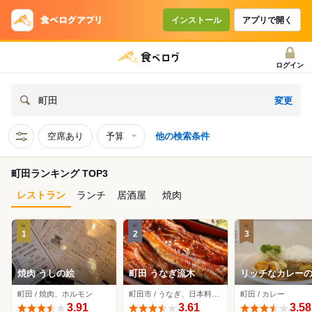
インストール
アプリで開く
ログイン
変更
町田
空席あり
予算
他の検索条件
町田ランキング TOP3
レストラン
ランチ
居酒屋
焼肉
1
2
3
焼肉 うしの絵
町田 うなぎ流木
リッチなカレー
アサノ
町田 / 焼肉、ホルモン
町田市 / うなぎ、日本料理、ステーキ
町田 / カレー
3.91
3.61
3.58