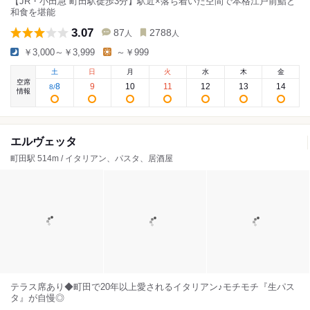
【JR・小田急 町田駅徒歩3分】駅近×落ち着いた空間で本格江戸前鮨と
和食を堪能
3.07
87
2788
人
人
￥3,000～￥3,999
～￥999
土
日
月
火
水
木
金
空席
8
9
10
11
12
13
14
8
/
情報
エルヴェッタ
町田駅 514m / イタリアン、パスタ、居酒屋
テラス席あり◆町田で20年以上愛されるイタリアン♪モチモチ『生パス
タ』が自慢◎