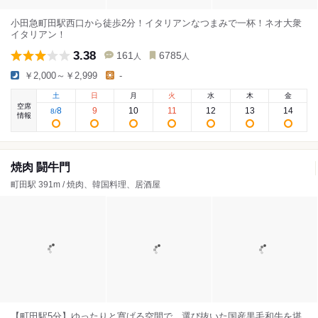
小田急町田駅西口から徒歩2分！イタリアンなつまみで一杯！ネオ大衆
イタリアン！
3.38
161
6785
人
人
￥2,000～￥2,999
-
土
日
月
火
水
木
金
空席
8
9
10
11
12
13
14
8
/
情報
焼肉 闘牛門
町田駅 391m / 焼肉、韓国料理、居酒屋
【町田駅5分】ゆったりと寛げる空間で、選び抜いた国産黒毛和牛を堪