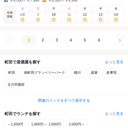
￥6,000～￥7,999
￥4,000～￥4,999
土
日
月
火
水
木
金
空席
8
9
10
11
12
13
14
8
/
情報
1
2
3
4
5
6
町田で居酒屋を探す
もっと見る
町田
南町田グランベリーパーク
鶴川
成瀬
多摩境
玉川学園前
関連のリンクをすべて表示する
町田でランチを探す
もっと見る
～1,000円
1,000円 ～ 2,000円
2,000円～