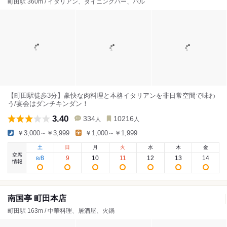
町田駅 360m / イタリアン、ダイニングバー、バル
【町田駅徒歩3分】豪快な肉料理と本格イタリアンを非日常空間で味わ
う/宴会はダンチキンダン！
3.40
334
10216
人
人
￥3,000～￥3,999
￥1,000～￥1,999
土
日
月
火
水
木
金
空席
8
9
10
11
12
13
14
8
/
情報
南国亭 町田本店
町田駅 163m / 中華料理、居酒屋、火鍋