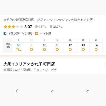
本格的な韓国家庭料理、絶品カンジャンケジャンが味わえるお店！
3.07
110
3678
人
人
￥3,000～￥3,999
～￥999
土
日
月
火
水
木
金
空席
8
9
10
11
12
13
14
8
/
情報
大衆イタリアン かね子 町田店
町田駅 292m / 居酒屋、イタリアン、ピザ