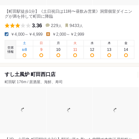
【町田駅徒歩1分】《土日祝日は11時〜昼飲み営業》洞窟個室ダイニン
グが満を持して町田に降臨
3.36
229
9433
人
人
￥4,000～￥4,999
￥2,000～￥2,999
土
日
月
火
水
木
金
空席
8
9
10
11
12
13
14
8
/
情報
すし土風炉 町田西口店
町田駅 176m / 居酒屋、海鮮、寿司