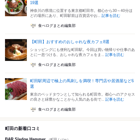
19選
神奈川の県境に位置する東京都町田市。都心から30～40分ほ
どの場所にあり、町田駅前は百貨店やお...
記事を読む
食べログまとめ編集部
【町田】おすすめのおしゃれな夜カフェ8選
ショッピングにも便利な町田駅。今回は買い物帰りや仕事のあ
とに一息つける、おしゃれな夜カフェをま...
記事を読む
食べログまとめ編集部
町田駅周辺で極上の馬刺しを満喫！専門店や居酒屋など6
選
東京のベッドタウンとして知られる町田市。都心へのアクセス
の良さと緑豊かなことから人気のある街で...
記事を読む
食べログまとめ編集部
町田の新着口コミ
BAR Sledge Hammer
（町田 / バー）