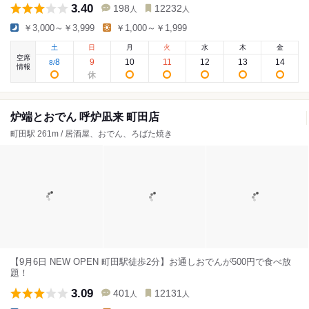
3.40
198
12232
人
人
￥3,000～￥3,999
￥1,000～￥1,999
土
日
月
火
水
木
金
空席
8
9
10
11
12
13
14
8
/
情報
炉端とおでん 呼炉凪来 町田店
町田駅 261m / 居酒屋、おでん、ろばた焼き
【9月6日 NEW OPEN 町田駅徒歩2分】お通しおでんが500円で食べ放
題！
3.09
401
12131
人
人