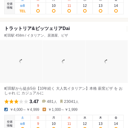
空席
8
9
10
11
12
13
14
8
/
情報
トラットリア&ピッツェリアDai
町田駅 458m / イタリアン、居酒屋、ピザ
町田駅から徒歩5分【10年続く 大人気イタリアン】本格 薪窯ピザ を お
しゃれ に カジュアルに
3.47
481
23041
人
人
￥4,000～￥4,999
￥1,000～￥1,999
土
日
月
火
水
木
金
空席
8
9
10
11
12
13
14
8
/
情報