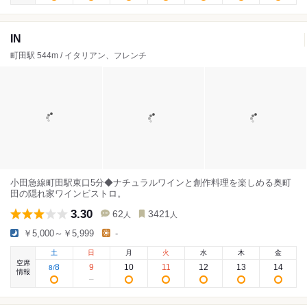
IN
町田駅 544m / イタリアン、フレンチ
小田急線町田駅東口5分◆ナチュラルワインと創作料理を楽しめる奥町
田の隠れ家ワインビストロ。
3.30
62
3421
人
人
￥5,000～￥5,999
-
土
日
月
火
水
木
金
空席
8
9
10
11
12
13
14
8
/
情報