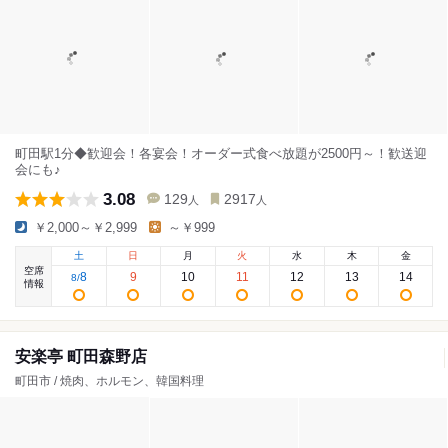
町田駅1分◆歓迎会！各宴会！オーダー式食べ放題が2500円～！歓送迎
会にも♪
3.08
129
2917
人
人
￥2,000～￥2,999
～￥999
土
日
月
火
水
木
金
空席
8
9
10
11
12
13
14
8
/
情報
安楽亭 町田森野店
町田市 / 焼肉、ホルモン、韓国料理