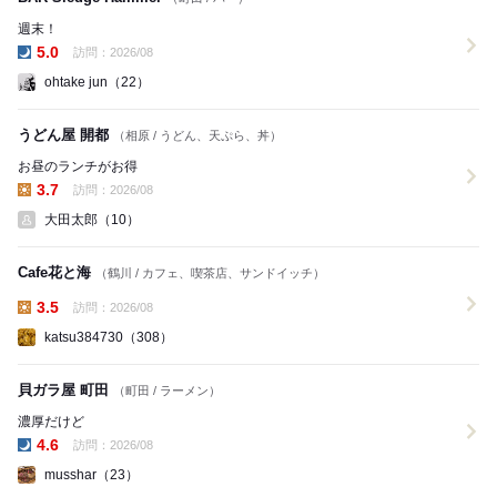
週末！
5.0
訪問：2026/08
夜の点数:
ohtake jun（22）
うどん屋 開都
（相原 / うどん、天ぷら、丼）
お昼のランチがお得
3.7
訪問：2026/08
昼の点数:
大田太郎（10）
Cafe花と海
（鶴川 / カフェ、喫茶店、サンドイッチ）
3.5
訪問：2026/08
昼の点数:
katsu384730（308）
貝ガラ屋 町田
（町田 / ラーメン）
濃厚だけど
4.6
訪問：2026/08
夜の点数:
musshar（23）