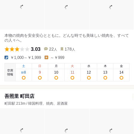
本物の焼肉を安全安心とともに。どんな時でも美味しい焼肉を、すべて
の人々へ。
3.03
22
178
人
人
￥1,000～￥1,999
～￥999
土
日
月
火
水
木
金
空席
8
9
10
11
12
13
14
8
/
情報
吾照里 町田店
町田駅 213m / 韓国料理、焼肉、居酒屋