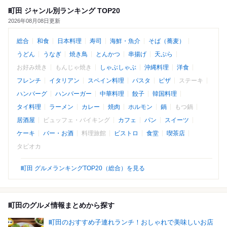
町田 ジャンル別ランキング TOP20
2026年08月08日更新
総合
和食
日本料理
寿司
海鮮・魚介
そば（蕎麦）
うどん
うなぎ
焼き鳥
とんかつ
串揚げ
天ぷら
お好み焼き
もんじゃ焼き
しゃぶしゃぶ
沖縄料理
洋食
フレンチ
イタリアン
スペイン料理
パスタ
ピザ
ステーキ
ハンバーグ
ハンバーガー
中華料理
餃子
韓国料理
タイ料理
ラーメン
カレー
焼肉
ホルモン
鍋
もつ鍋
居酒屋
ビュッフェ・バイキング
カフェ
パン
スイーツ
ケーキ
バー・お酒
料理旅館
ビストロ
食堂
喫茶店
タピオカ
町田 グルメランキングTOP20（総合）を見る
町田のグルメ情報まとめから探す
町田のおすすめ子連れランチ！おしゃれで美味しいお店