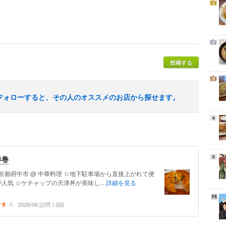
1
2
投稿する
3
フォローすると、その人のオススメのお店から探せます。
4
春巻
5
東京都府中市 @ 中華料理 ☆地下駐車場から直接上がれて便
人気 ☆ケチャップの天津丼が美味し...
詳細を見る
2026/06 訪問
3回