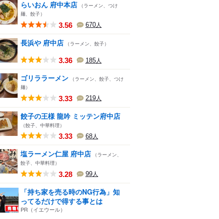
らいおん 府中本店
（ラーメン、つけ
麺、餃子）
3.56
670
人
長浜や 府中店
（ラーメン、餃子）
3.36
185
人
ゴリララーメン
（ラーメン、餃子、つけ
麺）
3.33
219
人
餃子の王様 龍吟 ミッテン府中店
（餃子、中華料理）
3.33
68
人
塩ラーメン仁屋 府中店
（ラーメン、
餃子、中華料理）
3.28
99
人
「持ち家を売る時のNG行為」知
ってるだけで得する事とは
PR（イエウール）