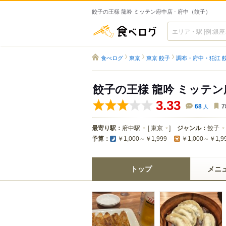
餃子の王様 龍吟 ミッテン府中店 - 府中（餃子）
食べログ
食べログ
東京
東京 餃子
調布・府中・狛江 
餃子の王様 龍吟 ミッテ
3.33
68
人
7
最寄り駅：
府中駅
[
東京
]
ジャンル：
餃子
予算：
￥1,000～￥1,999
￥1,000～￥1,9
トップ
メニ