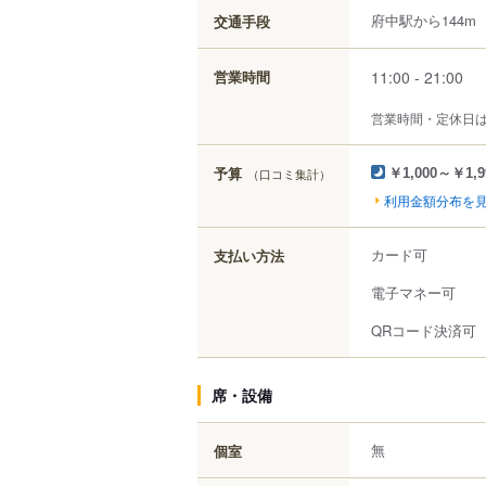
府中駅から144m
交通手段
11:00 - 21:00
営業時間
営業時間・定休日
予算
（口コミ集計）
￥1,000～￥1,9
利用金額分布を
カード可
支払い方法
電子マネー可
QRコード決済可
席・設備
無
個室