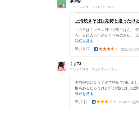
夕伊安
口コミ 275件
フォロワー 33人
上海焼きそばは期待と違ったけ
この日はミッテン府中で晩ごはん。 
ろ、目に入ったのがこちらのお店。 店
詳細を見る
2026/05 訪
？
16
くま73
口コミ 509件
フォロワー 118人
名前が気になりすぎて初めて伺いまし
柄もあるだろうけど30分後にはほぼ満
詳細を見る
2024/11 訪問
？
1