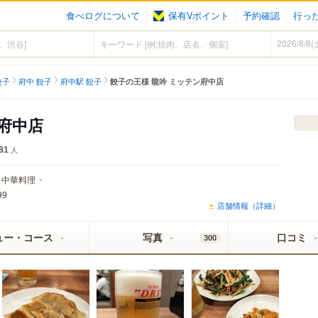
食べログについて
保有Vポイント
予約確認
行っ
餃子
府中 餃子
府中駅 餃子
餃子の王様 龍吟 ミッテン府中店
ン府中店
81
人
中華料理
99
店舗情報（詳細）
ュー・コース
写真
口コミ
300