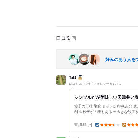
口コミ
？
好みのあう人を
Tat3
口コミ 3,149件
フォロワー 8,301人
シンプルだが美味しい天津丼と
餃子の王様 龍吟 ミッテン府中店 @ 
利 ☆炒飯が７種もある ☆大きな餃子が
？
585