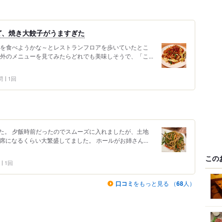
ど、焼き大餃子がうますぎた
何を食べようかな～とレストランフロアを歩いていたとこ
外のメニューを見てみたらどれでも美味しそうで、「こ...
問
1回
た。 夕飯時前だったのでスムーズに入れましたが、土地
席になるくらい大繁盛してました。 ホールがお姉さん...
この
1回
口コミ
をもっと見る （
68
人）