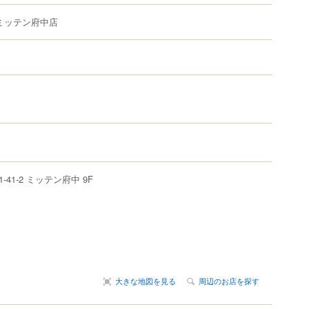
 ミッテン府中店
1-41-2
ミッテン府中 9F
大きな地図を見る
周辺のお店を探す