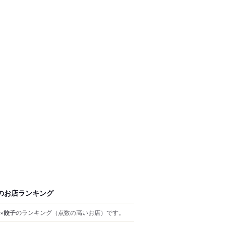
のお店ランキング
×餃子
のランキング
（点数の高いお店）
です。