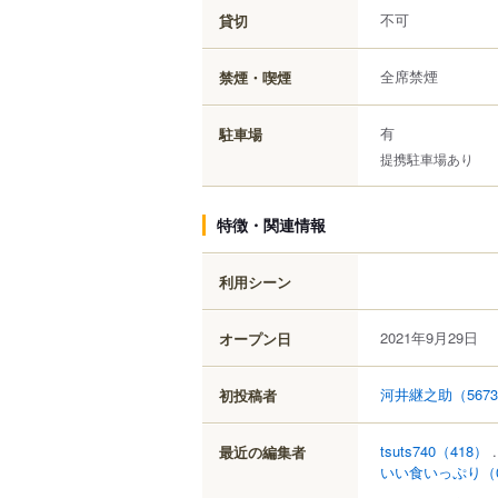
不可
貸切
全席禁煙
禁煙・喫煙
有
駐車場
提携駐車場あり
特徴・関連情報
利用シーン
2021年9月29日
オープン日
河井継之助
（567
初投稿者
tsuts740
（418）
.
最近の編集者
いい食いっぷり
（