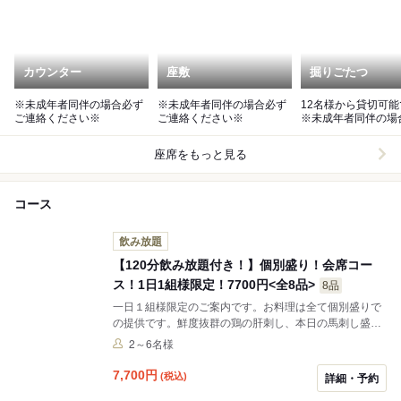
カウンター
座敷
掘りごたつ
※未成年者同伴の場合必ず
※未成年者同伴の場合必ず
12名様から貸切可
ご連絡ください※
ご連絡ください※
※未成年者同伴の場
ご連絡ください※
座席をもっと見る
コース
飲み放題
【120分飲み放題付き！】個別盛り！会席コー
ス！1日1組様限定！7700円<全8品>
8品
一日１組様限定のご案内です。お料理は全て個別盛りで
の提供です。鮮度抜群の鶏の肝刺し、本日の馬刺し盛り
もセットに！また加茂鶴や黒霧島、いいちこ、など様々
2～6名様
なお酒も120分の飲み放題付きなので、ゆっくりとくつ
ろいでいただけます。
7,700
円
(税込)
詳細・予約