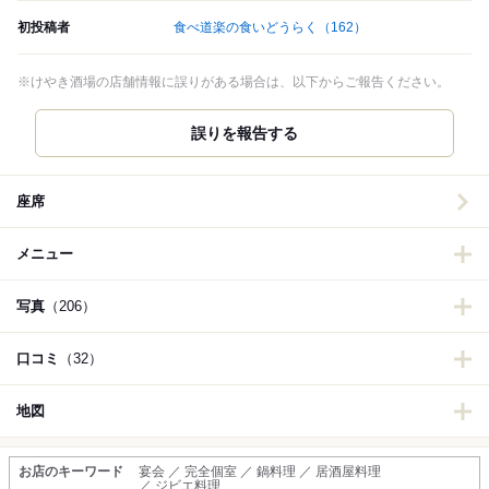
初投稿者
食べ道楽の食いどうらく
（162）
※けやき酒場の店舗情報に誤りがある場合は、以下からご報告ください。
誤りを報告する
座席
メニュー
写真
（206）
口コミ
（32）
地図
お店のキーワード
宴会 ／ 完全個室 ／ 鍋料理 ／ 居酒屋料理
／ ジビエ料理