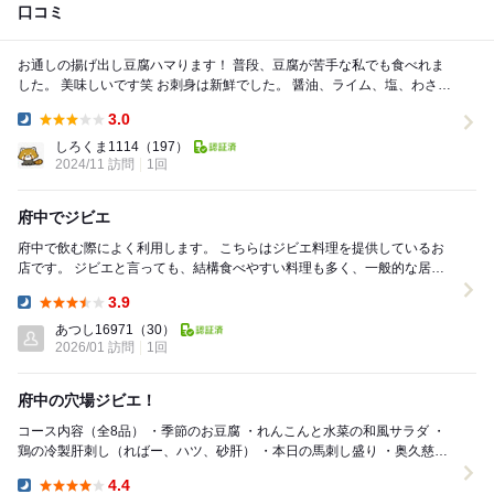
口コミ
お通しの揚げ出し豆腐ハマります！ 普段、豆腐が苦手な私でも食べれま
した。 美味しいです笑 お刺身は新鮮でした。 醤油、ライム、塩、わさ
び、ネギが あるので選択肢たくさ...
3.0
Dinner:
しろくま1114
（197）
2024/11 訪問
1回
府中でジビエ
府中で飲む際によく利用します。 こちらはジビエ料理を提供しているお
店です。 ジビエと言っても、結構食べやすい料理も多く、一般的な居酒
屋メニューもあります。 私のオススメは馬刺...
3.9
Dinner:
あつし16971
（30）
2026/01 訪問
1回
府中の穴場ジビエ！
コース内容（全8品） ・季節のお豆腐 ・れんこんと水菜の和風サラダ ・
鶏の冷製肝刺し（ればー、ハツ、砂肝） ・本日の馬刺し盛り ・奥久慈卵
の出汁巻き ・選べるお鍋（お一...
4.4