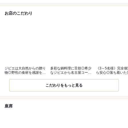
お店のこだわり
ジビエは大自然からの贈り
多彩な鍋料理に舌鼓◎希少
《3～5名様》完全
物◎野性の食材を感謝を込
なジビエから名古屋コーチ
ら安心◎落ち着いた
めていただく
ンまで勢揃い
の和空間
こだわりをもっと見る
座席