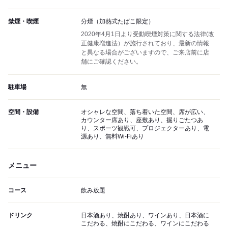
禁煙・喫煙
分煙（加熱式たばこ限定）
2020年4月1日より受動喫煙対策に関する法律(改
正健康増進法）が施行されており、最新の情報
と異なる場合がございますので、ご来店前に店
舗にご確認ください。
駐車場
無
空間・設備
オシャレな空間、落ち着いた空間、席が広い、
カウンター席あり、座敷あり、掘りごたつあ
り、スポーツ観戦可、プロジェクターあり、電
源あり、無料Wi-Fiあり
メニュー
コース
飲み放題
ドリンク
日本酒あり、焼酎あり、ワインあり、日本酒に
こだわる、焼酎にこだわる、ワインにこだわる