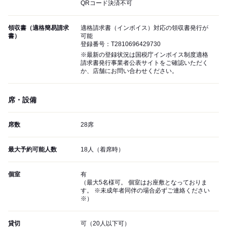
QRコード決済不可
領収書（適格簡易請求
適格請求書（インボイス）対応の領収書発行が
書）
可能
登録番号：T2810696429730
※最新の登録状況は国税庁インボイス制度適格
請求書発行事業者公表サイトをご確認いただく
か、店舗にお問い合わせください。
席・設備
席数
28席
最大予約可能人数
18人（着席時）
個室
有
（最大5名様可。 個室はお座敷となっておりま
す。 ※未成年者同伴の場合必ずご連絡ください
※）
貸切
可（20人以下可）