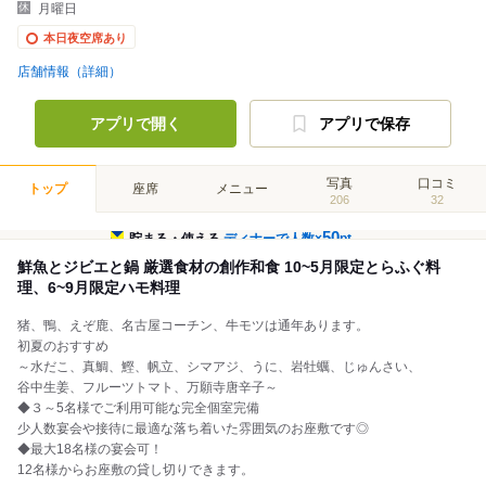
月曜日
本日夜空席あり
店舗情報（詳細）
アプリで開く
アプリで保存
写真
口コミ
トップ
座席
メニュー
206
32
50
貯まる・使える
ディナーで人数×
pt
鮮魚とジビエと鍋 厳選食材の創作和食 10~5月限定とらふぐ料
理、6~9月限定ハモ料理
猪、鴨、えぞ鹿、名古屋コーチン、牛モツは通年あります。
初夏のおすすめ
～水だこ、真鯛、鰹、帆立、シマアジ、うに、岩牡蠣、じゅんさい、
谷中生姜、フルーツトマト、万願寺唐辛子～
◆３～5名様でご利用可能な完全個室完備
少人数宴会や接待に最適な落ち着いた雰囲気のお座敷です◎
◆最大18名様の宴会可！
12名様からお座敷の貸し切りできます。