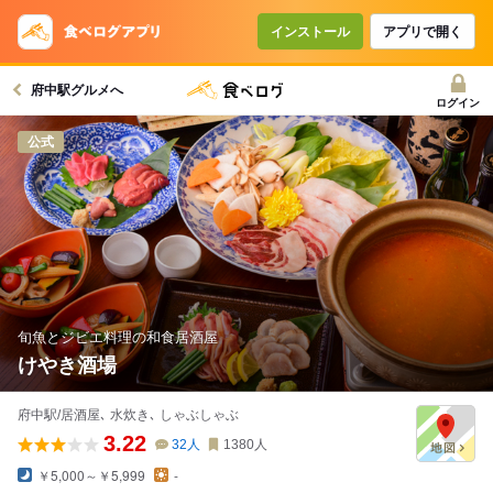
インストール
アプリで開く
府中駅グルメへ
ログイン
公式
旬魚とジビエ料理の和食居酒屋
けやき酒場
府中駅/居酒屋､ 水炊き､ しゃぶしゃぶ
3.22
32
人
1380
人
￥5,000～￥5,999
-