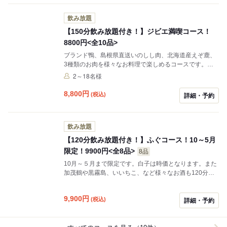
飲み放題
【150分飲み放題付き！】ジビエ満喫コース！
8800円<全10品>
ブランド鴨、島根県直送いのしし肉、北海道産えぞ鹿、
3種類のお肉を様々なお料理で楽しめるコースです。鮮
度抜群の鶏の肝刺し、本日の馬刺し盛りもセットに！ま
2～18名様
た加茂鶴や黒霧島、いいちこ、など様々なお酒も150分
の飲み放題付きなので、ゆっくりとくつろいでいただけ
8,800
円
(税込)
詳細・予約
ます。
飲み放題
【120分飲み放題付き！】ふぐコース！10～5月
限定！9900円<全8品>
8品
10月～５月まで限定です。白子は時価となります。また
加茂鶴や黒霧島、いいちこ、など様々なお酒も120分の
飲み放題付きなので、ゆっくりとくつろいでいただけま
す。
9,900
円
(税込)
詳細・予約