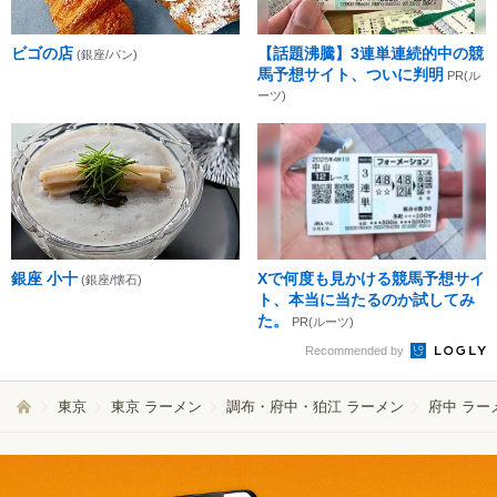
ビゴの店
【話題沸騰】3連単連続的中の競
(銀座/パン)
馬予想サイト、ついに判明
PR(ル
ーツ)
銀座 小十
Xで何度も見かける競馬予想サイ
(銀座/懐石)
ト、本当に当たるのか試してみ
た。
PR(ルーツ)
Recommended by
東京
東京 ラーメン
調布・府中・狛江 ラーメン
府中 ラー