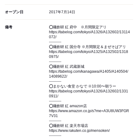
オープン日
2017年7月14日
備考
⭕麺創研 紅 府中 ※月間限定アリ
https://tabelog.com/tokyo/A1326/A132602/13114
072/
----------
⭕麺創研 紅 国分寺 ※月間限定＆まぜそばアリ
https://tabelog.com/tokyo/A1325/A132502/1318
0975/
----------
⭕麺創研 紅 武蔵新城
https://tabelog.com/kanagawa/A1405/A140504/
14089622/
----------
⭕まかない食堂 かなで ※10:00〜朝ラー
https://tabelog.com/tokyo/A1326/A132602/1331
0911/
----------
⭕麺創研 紅 amazon店
https://www.amazon.co.jp/s?me=A3U8UW3FGR
7V31
----------
⭕麺創研 紅 楽天市場店
https://www.rakuten.co.jp/mensoken/
----------