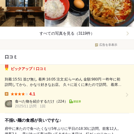
すべての写真を見る（3119件）
広告を非表示
口コミ
ピックアップ！口コミ
到着:15:51 並び無し 着丼:16:05 注文:紅らーめん 金額:980円 一昨年に初
訪問してから、かなり好きなお店。 久々に近くに来たので訪問。 着席し
たら運ばれてくる水に、丸氷が入っており ホスピタリティーの高さに驚
4.1
いたのが良い思い出。以前はガラスのグラスだったかと思うが...
Lunch:
食べた物を紹介するだけ
（224）
2025/11 訪問
1回
不揃い麺の食感が良いですな♪
府中に来たので食べたくなり5年ぶりに平日の18:30に訪問。前客12人。