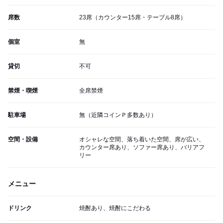
席数
23席（カウンター15席・テーブル8席）
個室
無
貸切
不可
禁煙・喫煙
全席禁煙
駐車場
無（近隣コインＰ多数あり）
空間・設備
オシャレな空間、落ち着いた空間、席が広い、
カウンター席あり、ソファー席あり、バリアフ
リー
メニュー
ドリンク
焼酎あり、焼酎にこだわる