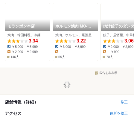
モランボン本店
ホルモン焼肉 MO-
肉汁餃子のダン
MAI
分倍河原店
焼肉、韓国料理、冷麺
焼肉、ホルモン、居酒屋
餃子、居酒屋、中華
3.34
3.22
3.06
￥5,000～￥5,999
￥3,000～￥3,999
￥2,000～￥2,999
Dinner:
Dinner:
Dinner:
￥2,000～￥2,999
-
～￥999
Lunch:
Lunch:
Lunch:
146人
55人
70人
広告を非表示
店舗情報（詳細）
修正
アクセス
住所を修正