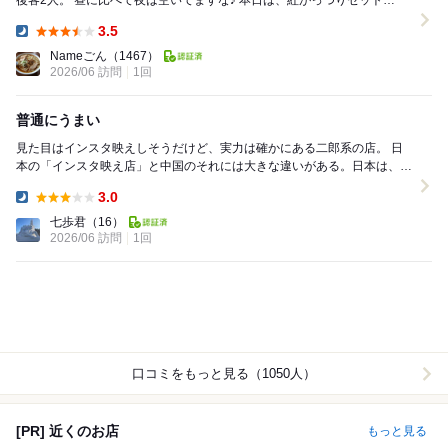
後客2人。 昼に比べて夜は空いてますな♪ 本日は、紅がっつりセット
(1290円)をお願いします。 紅が...
3.5
Dinner:
Nameごん
（1467）
2026/06 訪問
1回
普通にうまい
見た目はインスタ映えしそうだけど、実力は確かにある二郎系の店。 日
本の「インスタ映え店」と中国のそれには大きな違いがある。日本は、看
板メニューが三本の矢みたいなもので、それし...
3.0
Dinner:
七歩君
（16）
2026/06 訪問
1回
口コミをもっと見る（1050人）
[PR] 近くのお店
もっと見る