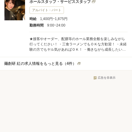
ホールスタッフ・サービススタッフ
体得！ 切刃は２０種類ほどを使い分けています。 ・ラーメ
ン専門書籍５００冊以上を常備、知りたい時に即解決！ ・営
アルバイト・パート
業しながら自分の味も追求する試作を推奨しています。 ・味
時給
1,400円~1,875円
研究の一貫として食べ歩きを支援（交通費＋飲食費を全額支
給） ・独立支援の一環として立地選びから経営全般のノウハ
勤務時間
9:00~24:00
ウも学べます。 ・プロデュース的な立場からの店舗運営の知
識も学ぶ事ができます。 ・独立志向の方だけでなく、安定し
★接客やオーダー、配膳等のホール業務全般を楽しみながら
た生活を求めている方も多数在籍。 ・ラーメンに少しだけ興
行ってください！ ・三食ラーメンでもＯＫな方歓迎！ ・未経
味がある・・・そういう方でも真面目なら大歓迎！
験の方でもヤル気があればＯＫ！ ・働きながら成長したい方
・将来独立を目指している方も歓迎！ ・勤務は府中or国分寺
を選べます。
麺創研 紅の求人情報をもっと見る（
4
件）
広告を非表示