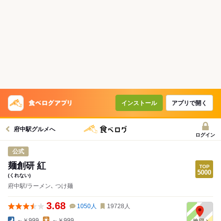
インストール
アプリで開く
府中駅グルメへ
ログイン
公式
麺創研 紅
(くれない)
府中駅/ラーメン､ つけ麺
3.68
1050
人
19728
人
～￥999
～￥999