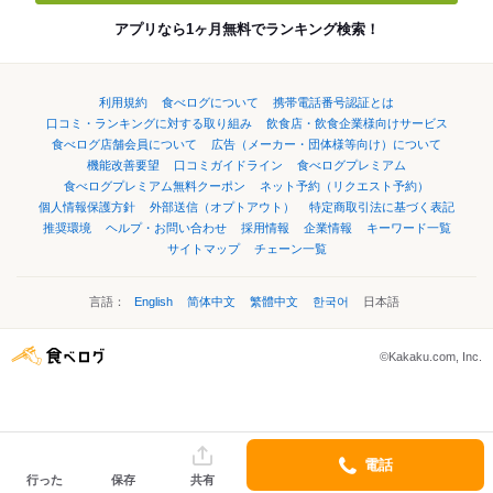
アプリなら1ヶ月無料でランキング検索！
利用規約
食べログについて
携帯電話番号認証とは
口コミ・ランキングに対する取り組み
飲食店・飲食企業様向けサービス
食べログ店舗会員について
広告（メーカー・団体様等向け）について
機能改善要望
口コミガイドライン
食べログプレミアム
食べログプレミアム無料クーポン
ネット予約（リクエスト予約）
個人情報保護方針
外部送信（オプトアウト）
特定商取引法に基づく表記
推奨環境
ヘルプ・お問い合わせ
採用情報
企業情報
キーワード一覧
サイトマップ
チェーン一覧
言語：
English
简体中文
繁體中文
한국어
日本語
©Kakaku.com, Inc.
電話
行った
保存
共有