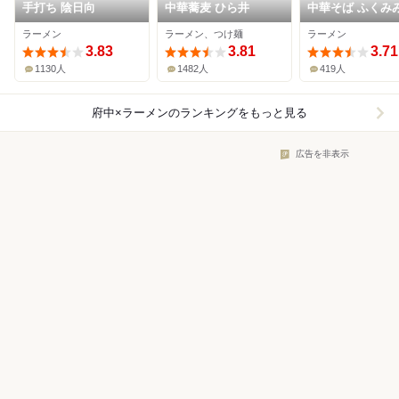
手打ち 陰日向
中華蕎麦 ひら井
中華そば ふくみ
ラーメン
ラーメン、つけ麺
ラーメン
3.83
3.81
3.71
1130人
1482人
419人
府中×ラーメン
のランキングをもっと見る
広告を非表示