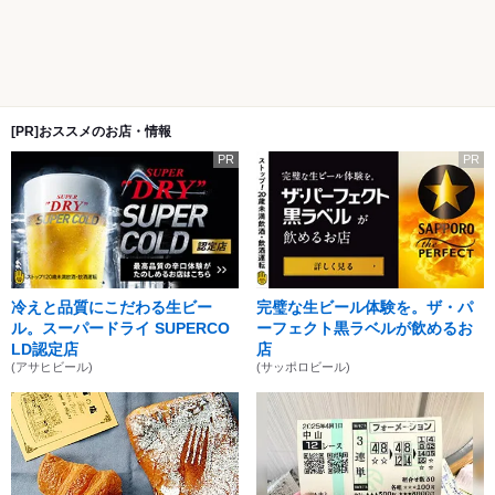
[PR]おススメのお店・情報
PR
PR
冷えと品質にこだわる生ビー
完璧な生ビール体験を。ザ・パ
ル。スーパードライ SUPERCO
ーフェクト黒ラベルが飲めるお
LD認定店
店
(アサヒビール)
(サッポロビール)