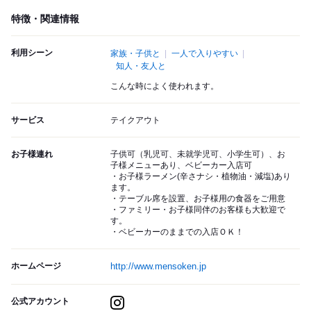
特徴・関連情報
利用シーン
家族・子供と
一人で入りやすい
知人・友人と
こんな時によく使われます。
サービス
テイクアウト
お子様連れ
子供可（乳児可、未就学児可、小学生可）、お
子様メニューあり、ベビーカー入店可
・お子様ラーメン(辛さナシ・植物油・減塩)あり
ます。
・テーブル席を設置、お子様用の食器をご用意
・ファミリー・お子様同伴のお客様も大歓迎で
す。
・ベビーカーのままでの入店ＯＫ！
ホームページ
http://www.mensoken.jp
公式アカウント