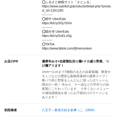
⭕ふるさと納税サイト「さとふる」
https://www.satofull.jp/products/detail.php?produ
ct_id=1261285
----------
⭕府中 UberEats
https://bit.ly/3Gj7dVm
----------
⭕国分寺 UberEats
https://bit.ly/3vELvGg
----------
⭕TikTok
https://www.tiktok.com/@mensoken
お店のPR
濃厚辛みそ×自家製乱切り麺×ドカ盛り野菜、つ
け麺アリます！
2mm〜1cmまで7種類の太さの自家製麺。豚骨や
モミジなどの豊富な動物系素材の濃厚スープ！
豚バラ肉と野菜をふんだんに使ったボリューム
満点の一杯！ 辛みそ、ラー油などの手作りの自
家製にこだわっています。 ※辛くないメニュー
や減塩植物油を使ったお子様向けのラーメンも
あります！
初投稿者
八王子⇔新宿大好き多摩っこ
（2809）