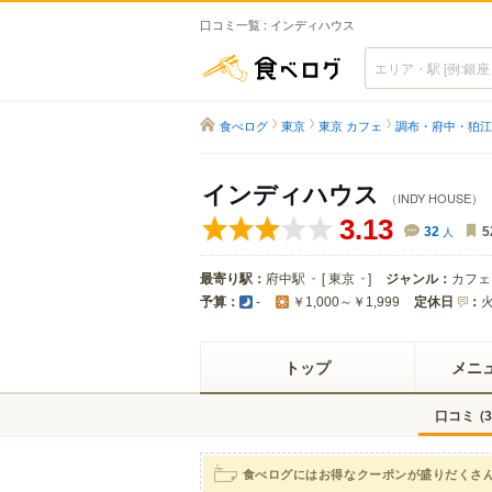
口コミ一覧 : インディハウス
食べログ
食べログ
東京
東京 カフェ
調布・府中・狛江
インディハウス
（INDY HOUSE）
3.13
32
人
5
最寄り駅：
府中駅
[
東京
]
ジャンル：
カフェ
予算：
定休日
：
-
￥1,000～￥1,999
トップ
メニ
口コミ
(
3
食べログにはお得なクーポンが盛りだくさ