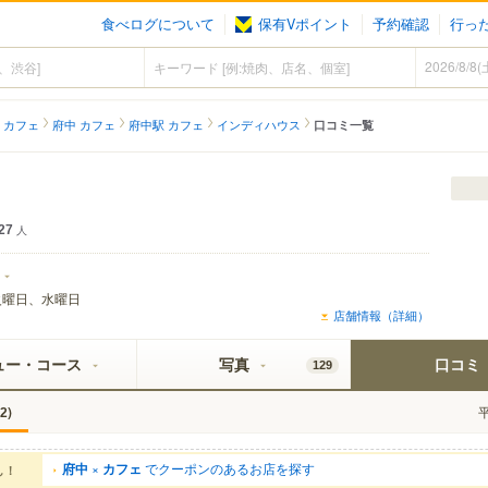
食べログについて
保有Vポイント
予約確認
行っ
 カフェ
府中 カフェ
府中駅 カフェ
インディハウス
口コミ一覧
27
人
火曜日、水曜日
店舗情報（詳細）
ュー・コース
写真
口コミ
129
)
2
府中
×
カフェ
でクーポンのあるお店を探す
ん！