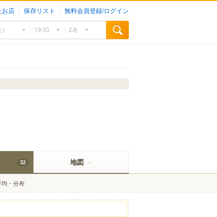
たお店
保存リスト
無料会員登録/ログイン
地図
32
平均・分布