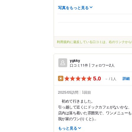
写真をもっと見る
利用規約に違反している口コミは、右のリンクから
ygkky
口コミ11件
フォロワー2人
5.0
詳細
－
1人
2025/05訪問
回目
1
初めて行きました。
引っ越して近くにドックカフェがないかな、
店内は落ち着いた雰囲気で、ワンメニューも
我が家のワン(りくと)...
もっと見る