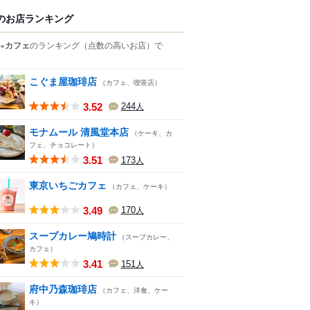
のお店ランキング
×カフェ
のランキング
（点数の高いお店）
で
こぐま屋珈琲店
（カフェ、喫茶店）
3.52
244
人
モナムール 清風堂本店
（ケーキ、カ
フェ、チョコレート）
3.51
173
人
東京いちごカフェ
（カフェ、ケーキ）
3.49
170
人
スープカレー鳩時計
（スープカレー、
カフェ）
3.41
151
人
府中乃森珈琲店
（カフェ、洋食、ケー
キ）