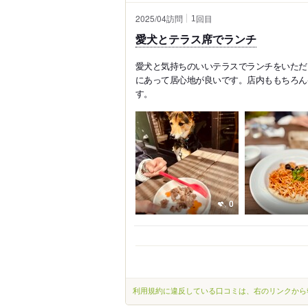
2025/04訪問
回目
1
愛犬とテラス席でランチ
愛犬と気持ちのいいテラスでランチをいただ
にあって居心地が良いです。店内ももちろん
す。
0
利用規約に違反している口コミは、右のリンクから