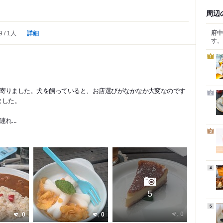
周辺
府中
詳細
9
1人
す。
1
寄りました。犬を飼っていると、お店選びがなかなか大変なのです
2
ました。
...
3
4
5
5
0
0
0