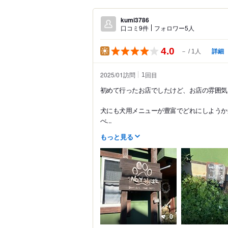
kumi3786
口コミ9件
フォロワー5人
4.0
詳細
－
1人
2025/01訪問
回目
1
初めて行ったお店でしたけど、お店の雰囲気
犬にも犬用メニューが豊富でどれにしようか
べ...
もっと見る
0