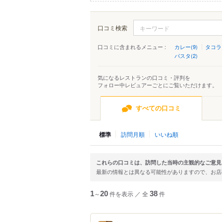
口コミ検索
口コミに含まれるメニュー :
カレー(9)
タコラ
パスタ(2)
気になるレストランの口コミ・評判を
フォロー中レビュアーごとにご覧いただけます。
すべての口コミ
標準
訪問月順
いいね順
これらの口コミは、訪問した当時の主観的なご意見
最新の情報とは異なる可能性がありますので、お
1
～
20
件を表示
／
全
38
件