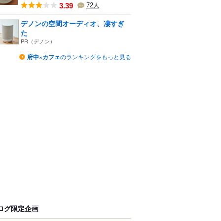
3.39
72
人
デノンの空間オーディオ、凄すぎ
た
PR（デノン）
府中×カフェ
のランキングをもっと見る
ログ限定企画