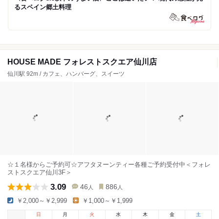
るスペイン郷土料理
HOUSE MADE フォレストスクエア仙川店
仙川駅 92m / カフェ、ハンバーグ、スイーツ
☆１名様からご予約可☆アフタヌーンティー各種ご予約受付中＜フォレ
ストスクエア仙川3F＞
3.09
46
886
人
人
￥2,000～￥2,999
￥1,000～￥1,999
日
月
火
水
木
金
土