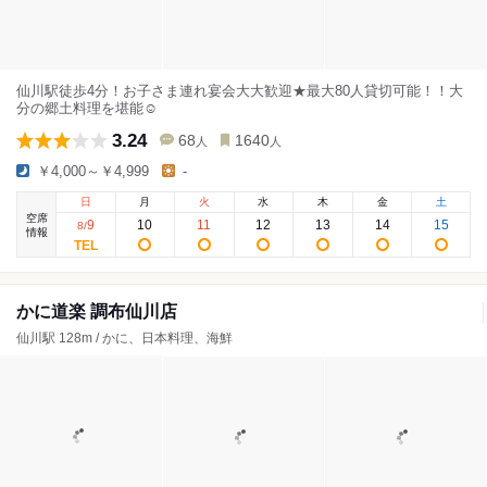
仙川駅徒歩4分！お子さま連れ宴会大大歓迎★最大80人貸切可能！！大
分の郷土料理を堪能☺
3.24
68
1640
人
人
￥4,000～￥4,999
-
日
月
火
水
木
金
土
空席
9
10
11
12
13
14
15
8
/
情報
かに道楽 調布仙川店
仙川駅 128m / かに、日本料理、海鮮