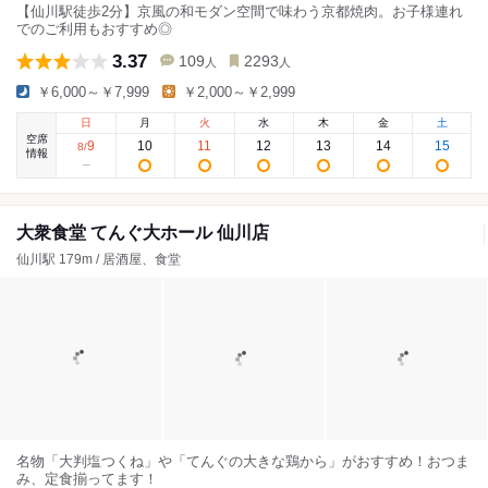
【仙川駅徒歩2分】京風の和モダン空間で味わう京都焼肉。お子様連れ
でのご利用もおすすめ◎
3.37
109
2293
人
人
￥6,000～￥7,999
￥2,000～￥2,999
日
月
火
水
木
金
土
空席
9
10
11
12
13
14
15
8
/
情報
大衆食堂 てんぐ大ホール 仙川店
仙川駅 179m / 居酒屋、食堂
名物「大判塩つくね」や「てんぐの大きな鶏から」がおすすめ！おつま
み、定食揃ってます！