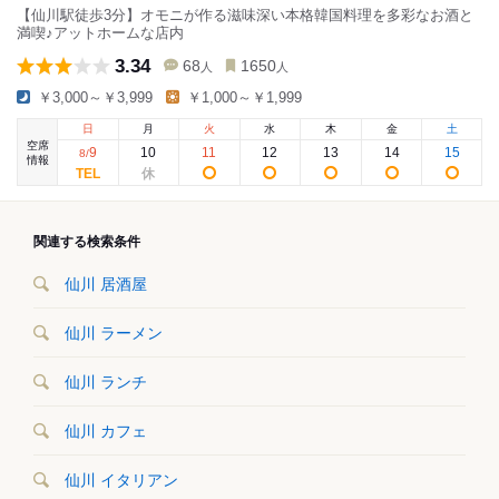
【仙川駅徒歩3分】オモニが作る滋味深い本格韓国料理を多彩なお酒と
満喫♪アットホームな店内
3.34
68
1650
人
人
￥3,000～￥3,999
￥1,000～￥1,999
日
月
火
水
木
金
土
空席
9
10
11
12
13
14
15
8
/
情報
関連する検索条件
仙川 居酒屋
仙川 ラーメン
仙川 ランチ
仙川 カフェ
仙川 イタリアン