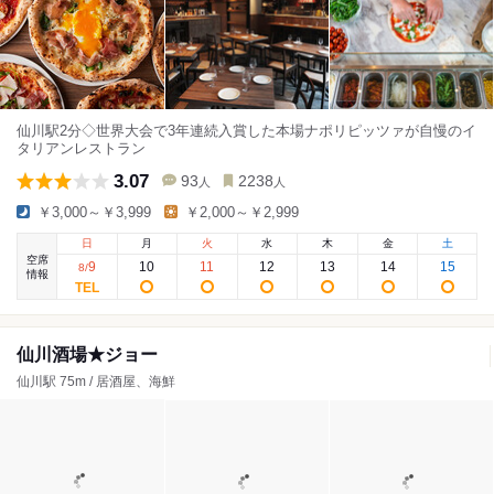
仙川駅2分◇世界大会で3年連続入賞した本場ナポリピッツァが自慢のイ
タリアンレストラン
3.07
93
2238
人
人
￥3,000～￥3,999
￥2,000～￥2,999
日
月
火
水
木
金
土
空席
9
10
11
12
13
14
15
8
/
情報
仙川酒場★ジョー
仙川駅 75m / 居酒屋、海鮮