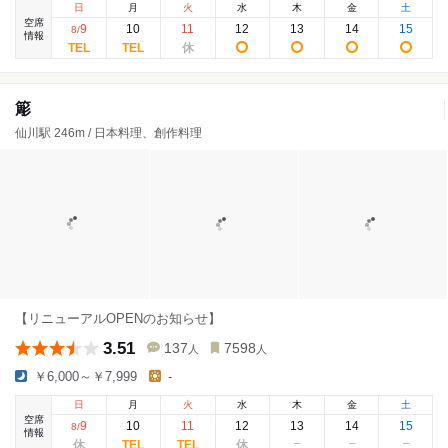
日
月
火
水
木
金
土
空席
9
10
11
12
13
14
15
8
/
情報
簓
仙川駅 246m / 日本料理、創作料理
【リニューアルOPENのお知らせ】
3.51
137
7598
人
人
￥6,000～￥7,999
-
日
月
火
水
木
金
土
空席
9
10
11
12
13
14
15
8
/
情報