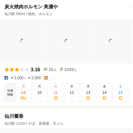
炭火焼肉ホルモン 美濃や
仙川駅 592m / 焼肉、ホルモン
3.16
25
1049
人
人
￥3,000～￥3,999
-
日
月
火
水
木
金
土
空席
9
10
11
12
13
14
15
8
/
情報
仙川蕎香
仙川駅 112m / そば、居酒屋、天ぷら