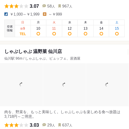
3.07
58
967
人
人
￥1,000～￥1,999
～￥999
日
月
火
水
木
金
土
空席
9
10
11
12
13
14
15
8
/
情報
しゃぶしゃぶ 温野菜 仙川店
仙川駅 96m / しゃぶしゃぶ、ビュッフェ、居酒屋
肉を、野菜を、もっと美味しく。しゃぶしゃぶを楽しめる食べ放題は
3,718円～ご用意。
3.03
29
637
人
人