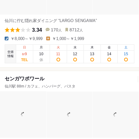
仙川に佇む隠れ家ダイニング “LARGO SENGAWA”
3.34
170
8712
人
人
￥8,000～￥9,999
￥1,000～￥1,999
日
月
火
水
木
金
土
空席
9
10
11
12
13
14
15
8
/
情報
センガワポワール
仙川駅 88m / カフェ、ハンバーグ、パスタ