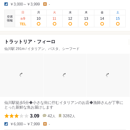
￥3,000～￥3,999
-
日
月
火
水
木
金
土
空席
9
10
11
12
13
14
15
8
/
情報
トラットリア・フィーロ
仙川駅 291m / イタリアン、パスタ、シーフード
仙川駅徒歩5分◆小さな街に佇むイタリアンのお店◆漁師さんが丁寧に
とった新鮮な魚お届けします
3.09
42
3282
人
人
￥6,000～￥7,999
-