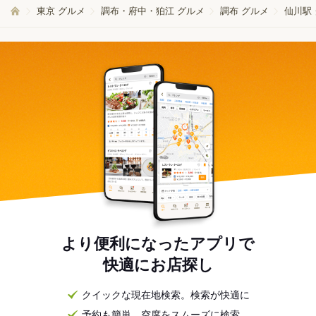
東京 グルメ
調布・府中・狛江 グルメ
調布 グルメ
仙川駅
より便利になったアプリで
快適にお店探し
クイックな現在地検索。検索が快適に
予約も簡単。空席をスムーズに検索