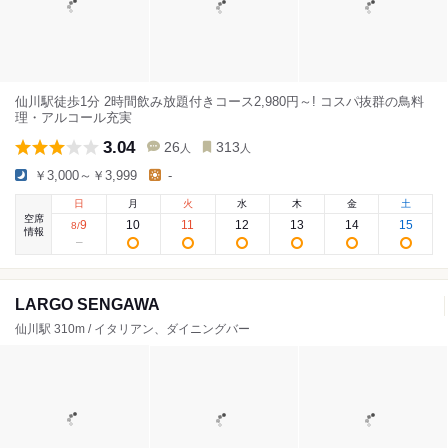
仙川駅徒歩1分 2時間飲み放題付きコース2,980円～! コスパ抜群の鳥料
理・アルコール充実
3.04
26
313
人
人
￥3,000～￥3,999
-
日
月
火
水
木
金
土
空席
9
10
11
12
13
14
15
8
/
情報
LARGO SENGAWA
仙川駅 310m / イタリアン、ダイニングバー