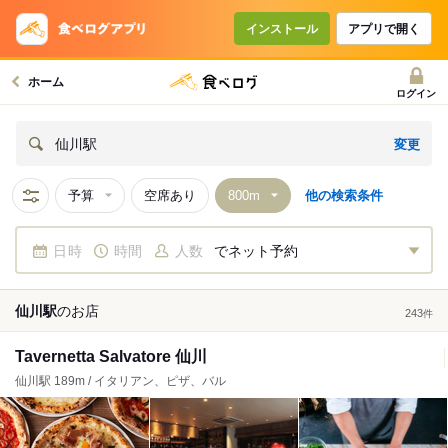
インストール
アプリで開く
ホーム
ログイン
変更
仙川駅
予算
空席あり
他の検索条件
日時
時間
人数
でネット予約
仙川駅
の
お店
243
件
Tavernetta Salvatore 仙川
仙川駅 189m / イタリアン、ピザ、バル