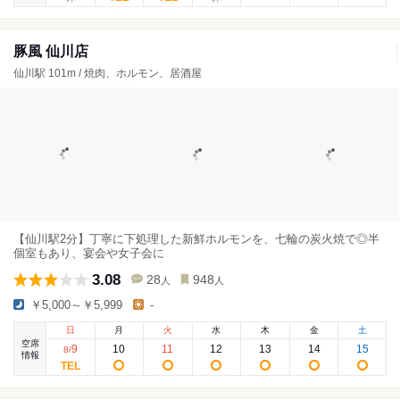
豚風 仙川店
仙川駅 101m / 焼肉、ホルモン、居酒屋
【仙川駅2分】丁寧に下処理した新鮮ホルモンを、七輪の炭火焼で◎半
個室もあり、宴会や女子会に
3.08
28
948
人
人
￥5,000～￥5,999
-
日
月
火
水
木
金
土
空席
9
10
11
12
13
14
15
8
/
情報