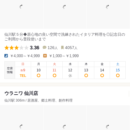
仙川駅５分◆居心地の良い空間で洗練されたイタリア料理を◎記念日の
ご利用から普段使いまで
3.36
126
4057
人
人
￥4,000～￥4,999
￥1,000～￥1,999
日
月
火
水
木
金
土
空席
9
10
11
12
13
14
15
8
/
情報
ウラニワ 仙川店
仙川駅 306m / 居酒屋、郷土料理、創作料理