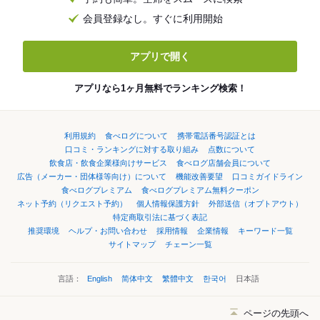
会員登録なし。すぐに利用開始
アプリで開く
アプリなら1ヶ月無料でランキング検索！
利用規約
食べログについて
携帯電話番号認証とは
口コミ・ランキングに対する取り組み
点数について
飲食店・飲食企業様向けサービス
食べログ店舗会員について
広告（メーカー・団体様等向け）について
機能改善要望
口コミガイドライン
食べログプレミアム
食べログプレミアム無料クーポン
ネット予約（リクエスト予約）
個人情報保護方針
外部送信（オプトアウト）
特定商取引法に基づく表記
推奨環境
ヘルプ・お問い合わせ
採用情報
企業情報
キーワード一覧
サイトマップ
チェーン一覧
言語：
English
简体中文
繁體中文
한국어
日本語
ページの先頭へ