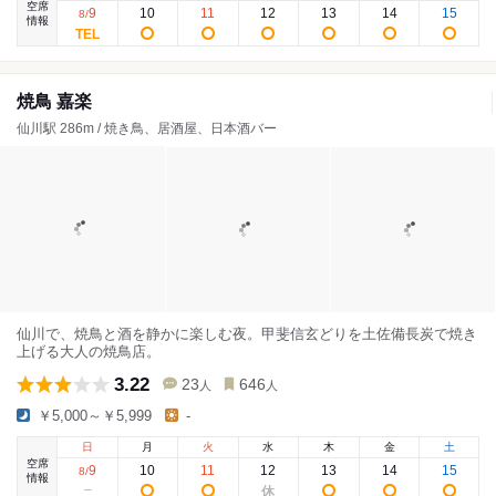
空席
9
10
11
12
13
14
15
8
/
情報
焼鳥 嘉楽
仙川駅 286m / 焼き鳥、居酒屋、日本酒バー
仙川で、焼鳥と酒を静かに楽しむ夜。甲斐信玄どりを土佐備長炭で焼き
上げる大人の焼鳥店。
3.22
23
646
人
人
￥5,000～￥5,999
-
日
月
火
水
木
金
土
空席
9
10
11
12
13
14
15
8
/
情報