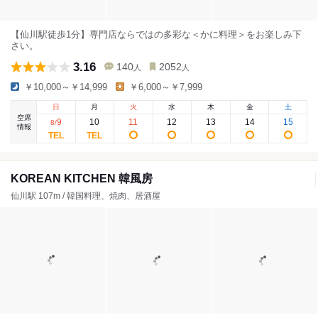
【仙川駅徒歩1分】専門店ならではの多彩な＜かに料理＞をお楽しみ下
さい。
3.16
140
2052
人
人
￥10,000～￥14,999
￥6,000～￥7,999
日
月
火
水
木
金
土
空席
9
10
11
12
13
14
15
8
/
情報
KOREAN KITCHEN 韓風房
仙川駅 107m / 韓国料理、焼肉、居酒屋