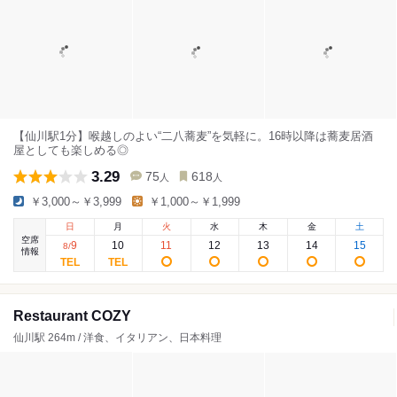
【仙川駅1分】喉越しのよい“二八蕎麦”を気軽に。16時以降は蕎麦居酒
屋としても楽しめる◎
3.29
75
618
人
人
￥3,000～￥3,999
￥1,000～￥1,999
日
月
火
水
木
金
土
空席
9
10
11
12
13
14
15
8
/
情報
Restaurant COZY
仙川駅 264m / 洋食、イタリアン、日本料理