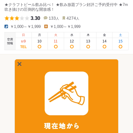
★クラフトビール飲み比べ！ ★飲み放題プラン好評ご予約受付中 ★7m
吹き抜けの圧倒的な開放感！
3.30
133
4274
人
人
￥1,000～￥1,999
￥1,000～￥1,999
日
月
火
水
木
金
土
空席
9
10
11
12
13
14
15
8
/
情報