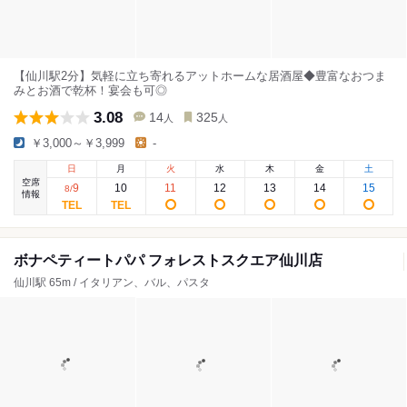
【仙川駅2分】気軽に立ち寄れるアットホームな居酒屋◆豊富なおつま
みとお酒で乾杯！宴会も可◎
3.08
14
325
人
人
￥3,000～￥3,999
-
日
月
火
水
木
金
土
空席
9
10
11
12
13
14
15
8
/
情報
ボナペティートパパ フォレストスクエア仙川店
仙川駅 65m / イタリアン、バル、パスタ