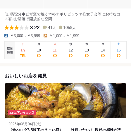
仙川駅2分◆ピザ窯で焼く本格ナポリピッツァ◎女子会等にお得なコー
ス有♪お洒落で開放的な空間
3.22
41
1059
人
人
￥3,000～￥3,999
￥1,000～￥1,999
日
月
火
水
木
金
土
空席
9
10
11
12
13
14
15
8
/
情報
おいしいお店を発見
3.5以下のうまい店
2026年08月04日(火)
〈食べログ3.5以下のうまい店〉ここは通いたい！ 現代の感性が光