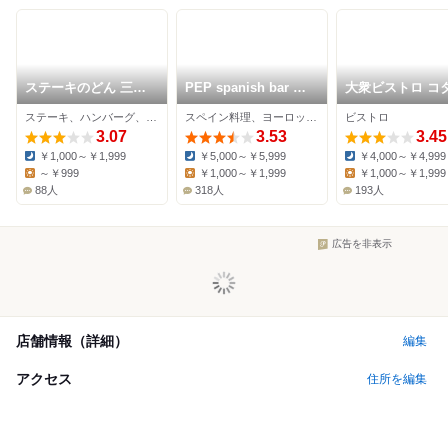
ステーキのどん 三鷹
PEP spanish bar 調
大衆ビストロ コ
店
布店
ー
ステーキ、ハンバーグ、ファミレス
スペイン料理、ヨーロッパ料理
ビストロ
3.07
3.53
3.45
￥1,000～￥1,999
￥5,000～￥5,999
￥4,000～￥4,999
Dinner:
Dinner:
Dinner:
～￥999
￥1,000～￥1,999
￥1,000～￥1,999
Lunch:
Lunch:
Lunch:
88人
318人
193人
広告を非表示
店舗情報（詳細）
編集
アクセス
住所を編集