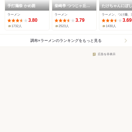
手打麺祭 かめ囲
柴崎亭 つつじヶ丘本
たけちゃんにぼ
店
めん
ラーメン
ラーメン
3.80
3.79
3.69
1732人
2523人
1430人
調布×ラーメン
のランキングをもっと見る
広告を非表示