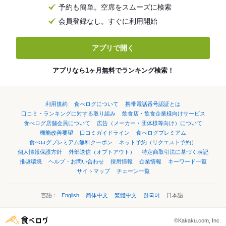
予約も簡単。空席をスムーズに検索
会員登録なし。すぐに利用開始
アプリで開く
アプリなら1ヶ月無料でランキング検索！
利用規約
食べログについて
携帯電話番号認証とは
口コミ・ランキングに対する取り組み
飲食店・飲食企業様向けサービス
食べログ店舗会員について
広告（メーカー・団体様等向け）について
機能改善要望
口コミガイドライン
食べログプレミアム
食べログプレミアム無料クーポン
ネット予約（リクエスト予約）
個人情報保護方針
外部送信（オプトアウト）
特定商取引法に基づく表記
推奨環境
ヘルプ・お問い合わせ
採用情報
企業情報
キーワード一覧
サイトマップ
チェーン一覧
言語：
English
简体中文
繁體中文
한국어
日本語
©Kakaku.com, Inc.