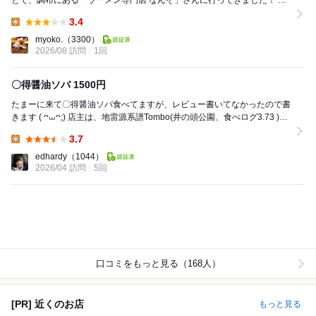
とで、調布にある「ラーメン専門店 なんぞ」さんに行ってきました！ 平
日14時頃の到着でタイミングよく先客2名...
3.4
Lunch:
myoko.
（3300）
2026/08 訪問
1回
〇得醤油ソバ 1500円
たまーに来て〇得醤油ソバ食べてますが、レビュー書いてなかったので書
きます ( ᴖ⩊ᴖ;) 店主は、地雷源系譜Tombo(井の頭公園、食べログ3.73 )出
身の方 支払...
3.7
Lunch:
edhardy
（1044）
2026/04 訪問
5回
口コミをもっと見る（168人）
[PR] 近くのお店
もっと見る