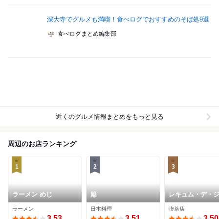
深大寺でグルメも満喫！食べログでおすすめのそば処9選
食べログまとめ編集部
近くのグルメ情報まとめをもっと見る
周辺のお店ランキング
1
2
3
ラーメン めじ
簓
レキュム・デ・
ル
ラーメン
日本料理
喫茶店
3.53
3.51
3.50