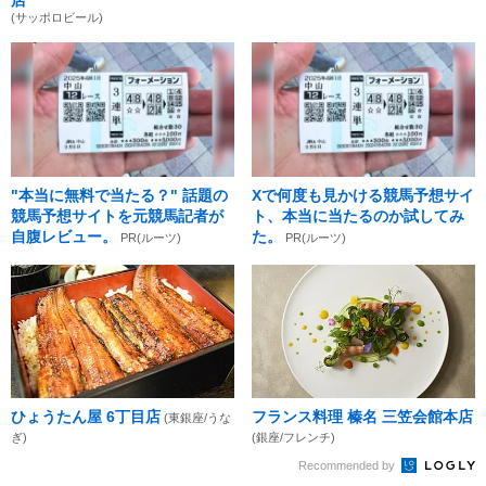
(サッポロビール)
"本当に無料で当たる？" 話題の
Xで何度も見かける競馬予想サイ
競馬予想サイトを元競馬記者が
ト、本当に当たるのか試してみ
自腹レビュー。
た。
PR(ルーツ)
PR(ルーツ)
ひょうたん屋 6丁目店
フランス料理 榛名 三笠会館本店
(東銀座/うな
ぎ)
(銀座/フレンチ)
Recommended by