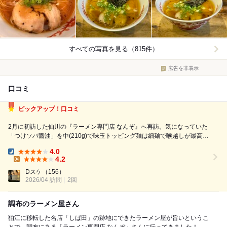
すべての写真を見る（815件）
広告を非表示
口コミ
ピックアップ！口コミ
2月に初訪した仙川の『ラーメン専門店 なんぞ』へ再訪。気になっていた
「つけソバ醤油」を中(210g)で味玉トッピング麺は細麺で喉越しが最高つ
け汁は醤油ベースに甘味と酸味こバランスが良く黒胡椒も効いていて、ツ
4.0
ルツルの細麺との相性もいい210gでも軽く食べてしまったので、次は大
Dinner:
4.2
(280g)でもいけそうで...
Lunch:
Dスケ
（156）
2026/04 訪問
2回
調布のラーメン屋さん
狛江に移転した名店「しば田」の跡地にできたラーメン屋が旨いというこ