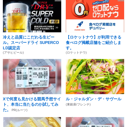
冷えと品質にこだわる生ビー
【ロケットナウ】が利用できる
ル。スーパードライ SUPERCO
食べログ掲載店舗をご紹介しま
LD認定店
す。
(アサヒビール)
(ロケットナウ)
Xで何度も見かける競馬予想サイ
ル・ジャルダン・デ・サヴール
ト、本当に当たるのか試してみ
(東銀座/フレンチ)
た。
PR(ルーツ)