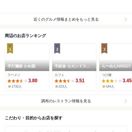
近くのグルメ情報まとめをもっと見る
周辺のお店ランキング
1
2
3
手打麺祭 かめ囲
手紙舎 セカンドスト
らーめんHAGGY
ーリー
ラーメン
カフェ
つけ麺
3.80
3.51
3.45
1732人
223人
184人
調布
のレストラン情報を見る
こだわり・目的からお店を探す