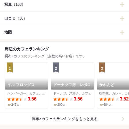
写真
（163）
口コミ
（30）
地図
周辺のカフェランキング
調布
×
カフェ
のランキング（点数の高いお店）です。
1
2
3
イル フロッグス
ドーナツ工房 レポロ
かれんど
ハンバーガー、カフェ、ダイニングバー
ドーナツ、洋菓子、カフェ
3.56
3.56
3.52
247人
200人
604人
調布×カフェ
のランキングをもっと見る