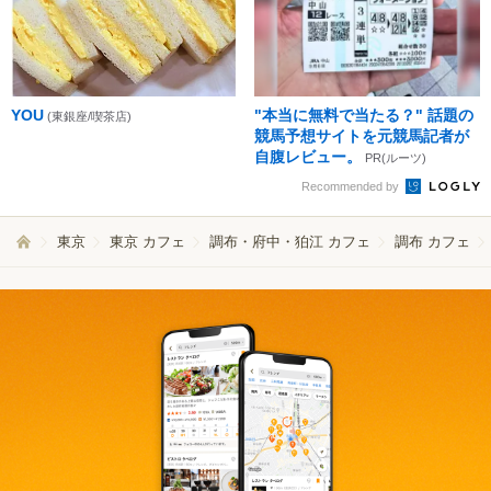
YOU
"本当に無料で当たる？" 話題の
(東銀座/喫茶店)
競馬予想サイトを元競馬記者が
自腹レビュー。
PR(ルーツ)
Recommended by
東京
東京 カフェ
調布・府中・狛江 カフェ
調布 カフェ