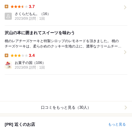
プ、内装、雰囲気、全てが最高でした。お店...
3.7
Lunch:
さくらだもん。
（16）
2023/09 訪問
1回
沢山の本に囲まれてスイーツを味わう
桃のレアチーズケーキと特製シロップのレモネードを頂きました。 桃の
チーズケーキは、柔らかめのクッキー生地の上に、濃厚なクリームチーズ
×ヨーグルトの生地がのっています。ヨーグル...
3.4
Lunch:
お菓子の国
（106）
2023/09 訪問
1回
口コミをもっと見る（30人）
[PR] 近くのお店
もっと見る