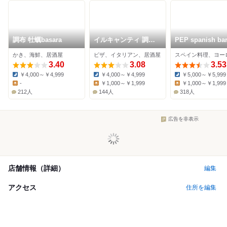
調布 牡蠣basara
イルキャンティ 調布
PEP spanish ba
店
布店
かき、海鮮、居酒屋
ピザ、イタリアン、居酒屋
3.40
3.08
3.53
￥4,000～￥4,999
￥4,000～￥4,999
￥5,000～￥5,999
Dinner:
Dinner:
Dinner:
-
￥1,000～￥1,999
￥1,000～￥1,999
Lunch:
Lunch:
Lunch:
212人
144人
318人
広告を非表示
店舗情報（詳細）
編集
アクセス
住所を編集