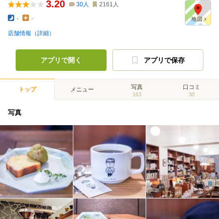
3.20
30
人
2161
人
-
-
店舗情報（詳細）
アプリで開く
アプリで保存
写真
口コミ
トップ
メニュー
163
30
写真