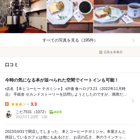
すべての写真を見る（195件）
広告を非表示
口コミ
今時の気になる本が並べられた空間でイートインも可能！
▪️店名 【本とコーヒー テガミシャ】 ▪️評価 食べログ3.21（2022年11月時
点） 手紙舎 セカンドストーリーを訪問しようとしたのですが、満席だっ
た為1階にあ...
3.3
Lunch:
こた7531
（1072）
2022/11 訪問
1回
2023/10/31で閉店してしまった、本とコーヒーテガミシャ。本屋さんと
併設しているカフェは他にもあるけど、 お店の広さ、本のラインナッ