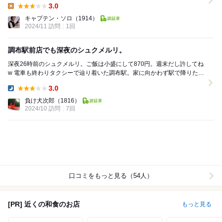
3.0
Lunch:
キャプテン・ソロ
（1914）
2024/11 訪問
1回
調布駅前店でも深夜のシュクメルリ。
深夜26時前のシュクメルリ。ご飯は小盛にして870円。週末だし許してね
w 電車も終わりタクシーで辿り着いた調布駅。家に向かわず駅で降りたの
は勿論松屋のシュクメルリ狙いでw 鶏肉...
3.0
Dinner:
負け犬次郎
（1816）
2024/10 訪問
7回
口コミをもっと見る（54人）
[PR] 近くの和食のお店
もっと見る