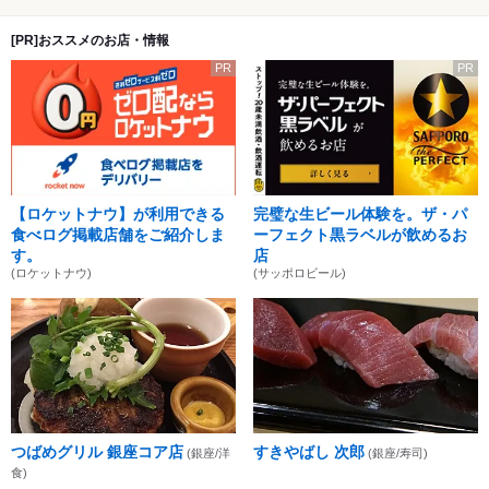
[PR]おススメのお店・情報
PR
PR
【ロケットナウ】が利用できる
完璧な生ビール体験を。ザ・パ
食べログ掲載店舗をご紹介しま
ーフェクト黒ラベルが飲めるお
す。
店
(ロケットナウ)
(サッポロビール)
つばめグリル 銀座コア店
すきやばし 次郎
(銀座/洋
(銀座/寿司)
食)