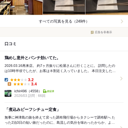
すべての写真を見る（249件）
広告を非表示
口コミ
鶏めし意外とパンチ効いてた。
2026.03.16再来店。 約7ヶ月振りに松屋さんに行くことに。 訪問したの
は10時半頃でしたが、お客は８割近く入っていました。 本日注文したの
は、鶏めし...
3.2
Dinner:
3.4
Lunch:
ichir496
（4558）
2026/03 訪問
66回
「煮込みビーフシチュー定食」
無事に神津島の旅を終えて戻った調布飛行場からタクシーで調布駅へ た
った2泊3日の短い旅だったのに、島流しの気分を味わったからか、よう
やく帰ってきたなという感慨を覚えます 時刻は...