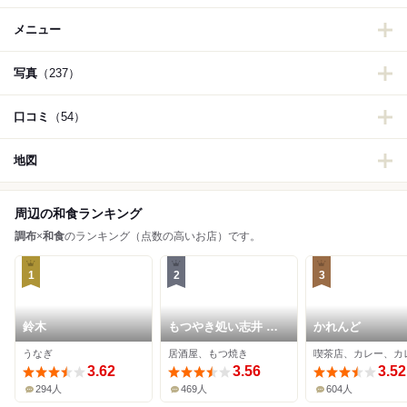
メニュー
写真
（237）
口コミ
（54）
地図
周辺の和食ランキング
調布
×
和食
のランキング（点数の高いお店）です。
1
2
3
鈴木
もつやき処い志井 本
かれんど
店
うなぎ
居酒屋、もつ焼き
3.62
3.56
3.52
294人
469人
604人