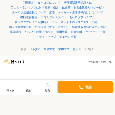
利用規約
食べログについて
携帯電話番号認証とは
口コミ・ランキングに対する取り組み
飲食店・飲食企業様向けサービス
食べログ店舗会員について
広告（メーカー・団体様等向け）について
機能改善要望
口コミガイドライン
食べログプレミアム
食べログプレミアム無料クーポン
ネット予約（リクエスト予約）
個人情報保護方針
外部送信（オプトアウト）
特定商取引法に基づく表記
推奨環境
ヘルプ・お問い合わせ
採用情報
企業情報
キーワード一覧
サイトマップ
チェーン一覧
言語：
English
简体中文
繁體中文
한국어
日本語
©Kakaku.com, Inc.
電話
行った
保存
共有