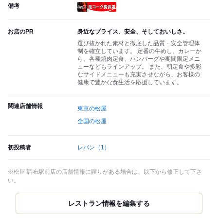
備考
瓶コーク提供店
お店のPR
身近なプライス、安全、そしておいしさ。
選び抜かれた素材と徹底した品質・安全管理体
制を確立しています。 定番の牛めし、カレーか
ら、各種焼肉定食、ハンバーグや期間限定メニ
ューなどもラインアップ。 また、朝定食や多彩
なサイドメニューも充実させながら、お客様の
健康で豊かな食生活を応援しています。
関連店舗情報
東京の松屋
全国の松屋
初投稿者
レバン
（1）
※松屋 調布駅前店の店舗情報に誤りがある場合は、以下から修正して下さ
い。
レストラン情報を編集する