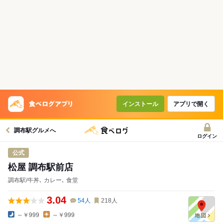
インストール
アプリで開く
調布駅グルメへ
ログイン
公式
松屋 調布駅前店
調布駅/牛丼､ カレー､ 食堂
3.04
54
人
218
人
～￥999
～￥999