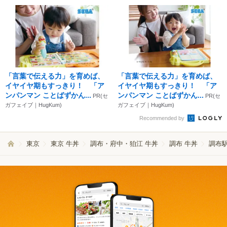
「言葉で伝える力」を育めば、
「言葉で伝える力」を育めば、
イヤイヤ期もすっきり！ 「ア
イヤイヤ期もすっきり！ 「ア
ンパンマン ことばずかん...
ンパンマン ことばずかん...
PR(セ
PR(セ
ガフェイブ｜HugKum)
ガフェイブ｜HugKum)
Recommended by
東京
東京 牛丼
調布・府中・狛江 牛丼
調布 牛丼
調布駅