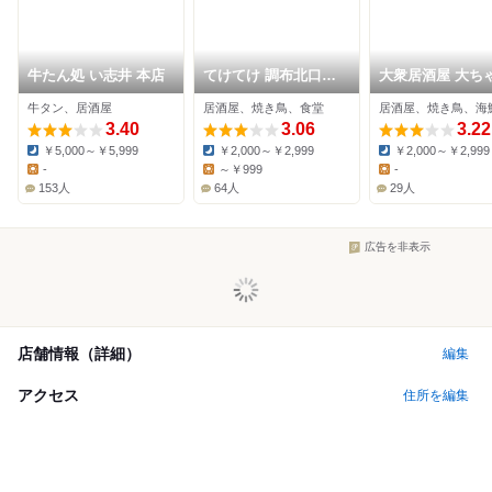
牛たん処 い志井 本店
てけてけ 調布北口駅
大衆居酒屋 大ち
前店
調布店
牛タン、居酒屋
居酒屋、焼き鳥、食堂
居酒屋、焼き鳥、海
3.40
3.06
3.22
￥5,000～￥5,999
￥2,000～￥2,999
￥2,000～￥2,999
Dinner:
Dinner:
Dinner:
-
～￥999
-
Lunch:
Lunch:
Lunch:
153人
64人
29人
広告を非表示
店舗情報（詳細）
編集
アクセス
住所を編集