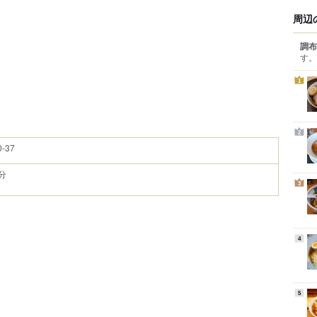
周辺
調布
す。
1
2
-37
分
3
4
5