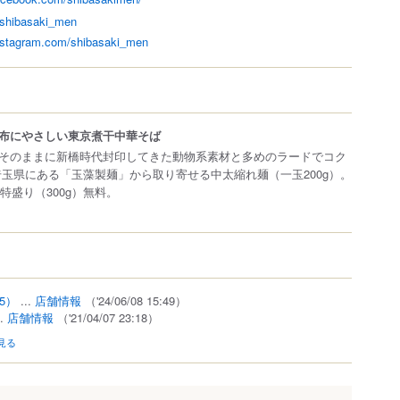
/shibasaki_men
instagram.com/shibasaki_men
布にやさしい東京煮干中華そば
そのままに新橋時代封印してきた動物系素材と多めのラードでコク
埼玉県にある「玉藻製麺」から取り寄せる中太縮れ麺（一玉200g）。
・特盛り（300g）無料。
85）
...
店舗情報
（'24/06/08 15:49）
..
店舗情報
（'21/04/07 23:18）
見る