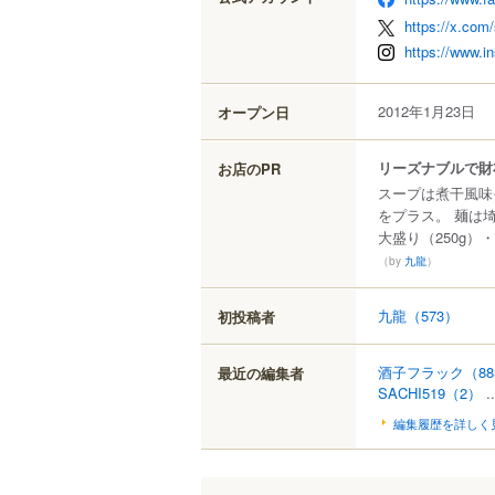
https://x.com
https://www.
2012年1月23日
オープン日
リーズナブルで財
お店のPR
スープは煮干風味
をプラス。 麺は
大盛り（250g）
（by
九龍
）
九龍
（573）
初投稿者
酒子フラック
（8
最近の編集者
SACHI519
（2）
.
編集履歴を詳しく