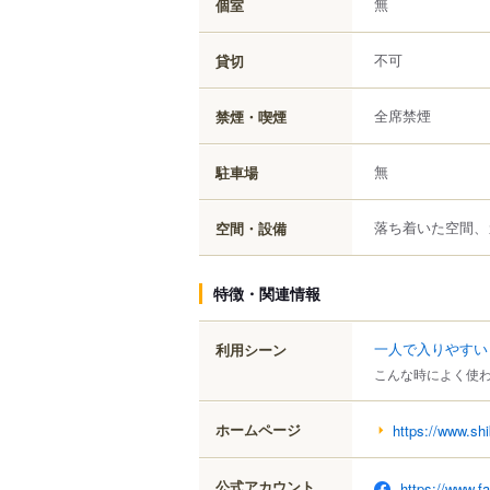
無
個室
不可
貸切
全席禁煙
禁煙・喫煙
無
駐車場
落ち着いた空間、
空間・設備
特徴・関連情報
一人で入りやすい
利用シーン
こんな時によく使
ホームページ
https://www.sh
公式アカウント
https://www.f