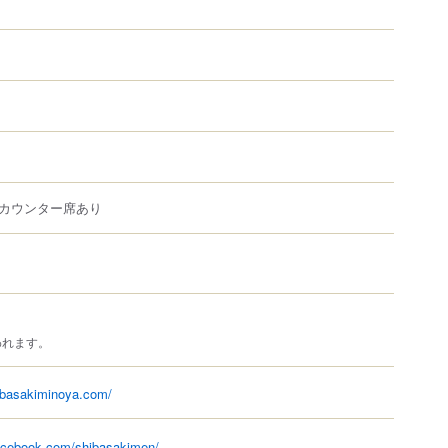
カウンター席あり
われます。
ibasakiminoya.com/
acebook.com/shibasakimen/