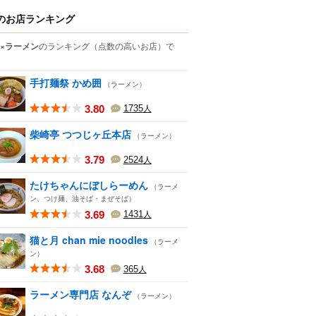
のお店ランキング
×ラーメン
のランキング
（点数の高いお店）
で
手打麺祭 かめ囲
（ラーメン）
3.80
1735
人
柴崎亭 つつじヶ丘本店
（ラーメン）
3.79
2524
人
たけちゃんにぼしらーめん
（ラーメ
ン、つけ麺、油そば・まぜそば）
3.69
1431
人
猫と月 chan mie noodles
（ラーメ
ン）
3.68
365
人
ラーメン専門店 なんぞ
（ラーメン）