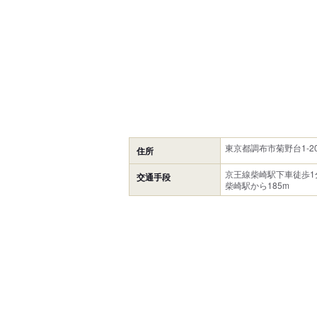
東京都調布市菊野台1-20
住所
京王線柴崎駅下車徒歩1
交通手段
柴崎駅から185m