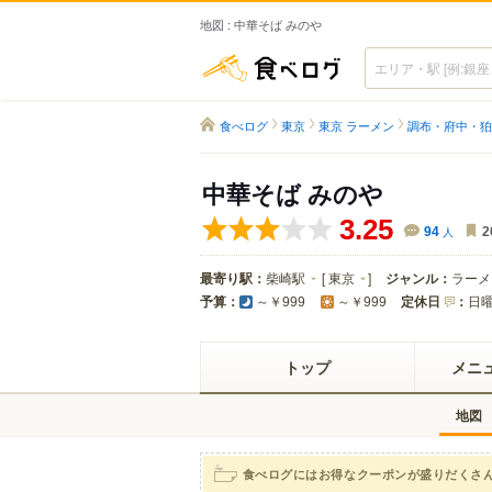
地図 : 中華そば みのや
食べログ
食べログ
東京
東京 ラーメン
調布・府中・狛
中華そば みのや
3.25
94
人
2
最寄り駅：
柴崎駅
[
東京
]
ジャンル：
ラーメ
予算：
定休日
：
日
～￥999
～￥999
トップ
メニ
地図
食べログにはお得なクーポンが盛りだくさ