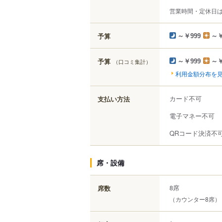
営業時間・定休日
予算
～￥999
～￥
予算
（口コミ集計）
～￥999
～￥
利用金額分布を
カード不可
支払い方法
電子マネー不可
QRコード決済不
席・設備
8席
席数
（カウンター8席）