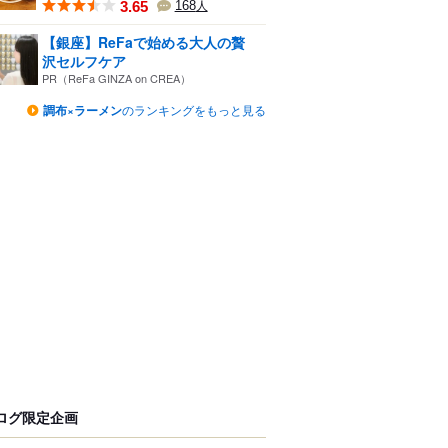
3.65
168
人
【銀座】ReFaで始める大人の贅
沢セルフケア
PR（ReFa GINZA on CREA）
調布×ラーメン
のランキングをもっと見る
ログ限定企画