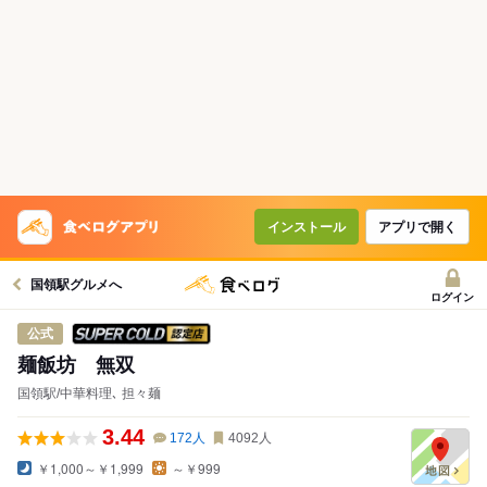
インストール
アプリで開く
国領駅グルメへ
ログイン
スーパードライ SUPER COLD認定店
公式
麺飯坊 無双
国領駅/中華料理､ 担々麺
3.44
172
人
4092
人
￥1,000～￥1,999
～￥999