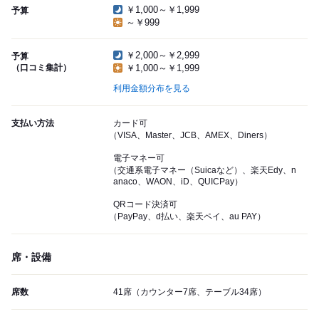
￥1,000～￥1,999
予算
～￥999
￥2,000～￥2,999
予算
（口コミ集計）
￥1,000～￥1,999
利用金額分布を見る
支払い方法
カード可
（VISA、Master、JCB、AMEX、Diners）
電子マネー可
（交通系電子マネー（Suicaなど）、楽天Edy、n
anaco、WAON、iD、QUICPay）
QRコード決済可
（PayPay、d払い、楽天ペイ、au PAY）
席・設備
席数
41席（カウンター7席、テーブル34席）