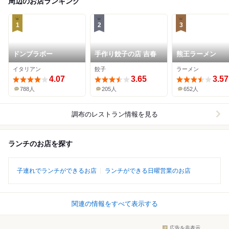
周辺のお店ランキング
1
2
3
ドンブラボー
手作り餃子の店 吉春
熊王ラーメン
イタリアン
餃子
ラーメン
4.07
3.65
3.57
788人
205人
652人
調布
のレストラン情報を見る
ランチのお店を探す
子連れでランチができるお店
ランチができる日曜営業のお店
関連の情報をすべて表示する
広告を非表示