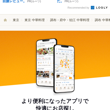
自腹レビュー。
た。
PR(ルーツ)
PR(ルーツ)
Recommended by
東京
東京 中華料理
調布・府中・狛江 中華料理
調布 中華
より便利になったアプリで
快適にお店探し