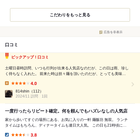
こだわりをもっと見る
広告を非表示
口コミ
ピックアップ！口コミ
土曜日昼時訪問、いつも行列が出来る人気店なのだが、この日は雨、珍し
く待ちなく入れた。 前来た時は担々麺を頂いたのだが、とっても美味し
かったので、今日は違うらーめんにしよう。 柚子塩らーめんと餃子のセ
4.0
ットがちょうど千円だったのでそちらに決定。 出てきてびっくり、器が
Lunch:
とても大きい。 前来た時の事...
814shin
（112）
2024/11 訪問
1回
一度行ったらリピート確定。何を頼んでもハズレなしの人気店
家から歩いてすぐの場所にある、お気に入りの一軒 麺飯坊 無双。 ランチ
タイムはもちろん、ディナータイムも連日大人気。 この日も21時頃に伺
いましたが、店内はほぼ満席でし...
3.8
Dinner: