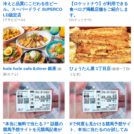
冷えと品質にこだわる生ビー
【ロケットナウ】が利用できる
ル。スーパードライ SUPERCO
食べログ掲載店舗をご紹介しま
LD認定店
す。
(アサヒビール)
(ロケットナウ)
hole hole cafe＆diner 銀座
ひょうたん屋 1丁目店
(銀
(銀座一丁目/
座/カフェ)
うなぎ)
"本当に無料で当たる？" 話題の
Xで何度も見かける競馬予想サイ
競馬予想サイトを元競馬記者が
ト、本当に当たるのか試してみ