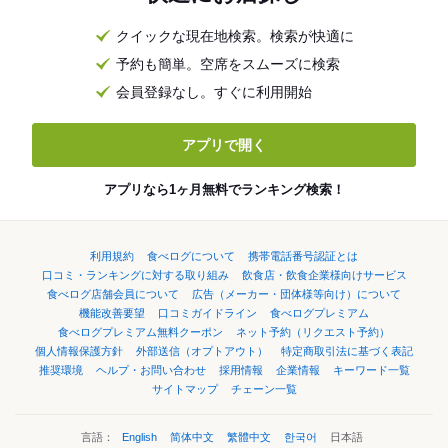
クイックな現在地検索。検索が快適に
予約も簡単。空席をスムーズに検索
会員登録なし。すぐに利用開始
アプリで開く
アプリなら1ヶ月無料でランキング検索！
利用規約
食べログについて
携帯電話番号認証とは
口コミ・ランキングに対する取り組み
飲食店・飲食企業様向けサービス
食べログ店舗会員について
広告（メーカー・団体様等向け）について
機能改善要望
口コミガイドライン
食べログプレミアム
食べログプレミアム無料クーポン
ネット予約（リクエスト予約）
個人情報保護方針
外部送信（オプトアウト）
特定商取引法に基づく表記
推奨環境
ヘルプ・お問い合わせ
採用情報
企業情報
キーワード一覧
サイトマップ
チェーン一覧
言語：
English
简体中文
繁體中文
한국어
日本語