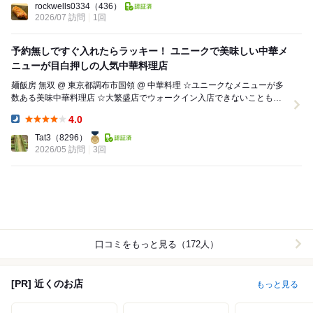
rockwells0334
（436）
2026/07 訪問
1回
予約無しですぐ入れたらラッキー！ ユニークで美味しい中華メ
ニューが目白押しの人気中華料理店
麺飯房 無双 @ 東京都調布市国領 @ 中華料理 ☆ユニークなメニューが多
数ある美味中華料理店 ☆大繁盛店でウォークイン入店できないことも多
い ☆海鮮系の料理が充実 ☆...
4.0
Dinner:
Tat3
（8296）
2026/05 訪問
3回
口コミをもっと見る（172人）
[PR] 近くのお店
もっと見る