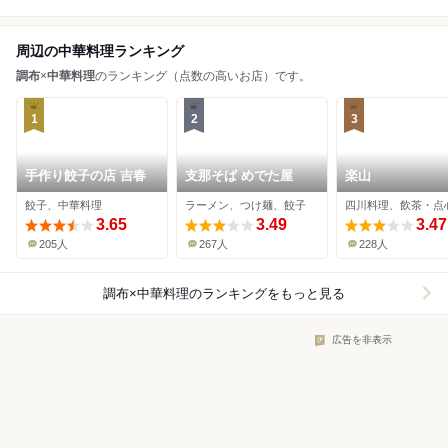
周辺の中華料理ランキング
調布
×
中華料理
のランキング（点数の高いお店）です。
1
2
3
手作り餃子の店 吉春
支那そば めでた屋
楽山
餃子、中華料理
ラーメン、つけ麺、餃子
3.65
3.49
3.47
205人
267人
228人
調布×中華料理
のランキングをもっと見る
広告を非表示