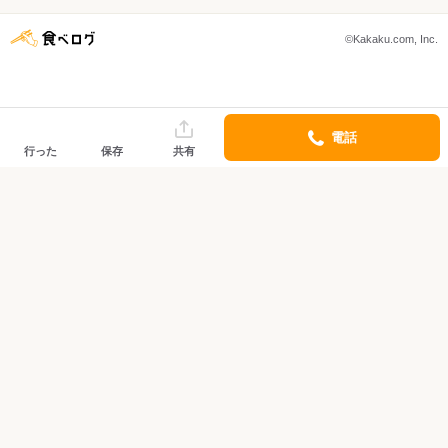
©Kakaku.com, Inc.
電話
行った
保存
共有