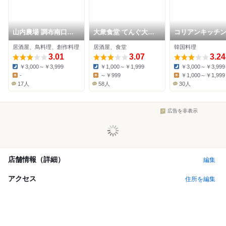
山内農場 調布南口駅
大衆食堂 てんぐ大ホ
コリアンキッチン
前店
ール 仙川店
ン！
居酒屋、鳥料理、創作料理
居酒屋、食堂
韓国料理
3.01
3.07
3.24
￥3,000～￥3,999
￥1,000～￥1,999
￥3,000～￥3,999
Dinner:
Dinner:
Dinner:
-
～￥999
￥1,000～￥1,999
Lunch:
Lunch:
Lunch:
17人
58人
30人
広告を非表示
店舗情報（詳細）
編集
アクセス
住所を編集