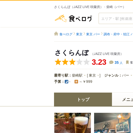
さくらんぼ（JAZZ LIVE 咲蘭房） - 柴崎（バー）
食べログ
食べログ
東京
東京 バー
調布・府中・狛江 
さくらんぼ
（JAZZ LIVE 咲蘭房）
3.23
35
人
9
最寄り駅：
柴崎駅
[
東京
]
ジャンル：
バー
予算：
-
～￥999
トップ
メニ