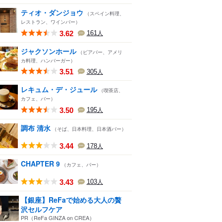
ティオ・ダンジョウ
（スペイン料理、
レストラン、ワインバー）
3.62
161
人
ジャクソンホール
（ビアバー、アメリ
カ料理、ハンバーガー）
3.51
305
人
レキュム・デ・ジュール
（喫茶店、
カフェ、バー）
3.50
195
人
調布 清水
（そば、日本料理、日本酒バー）
3.44
178
人
CHAPTER 9
（カフェ、バー）
3.43
103
人
【銀座】ReFaで始める大人の贅
沢セルフケア
PR（ReFa GINZA on CREA）