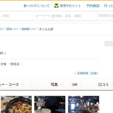
食べログについて
保有Vポイント
予約確認
行っ
バー
調布 バー
柴崎駅 バー
さくらんぼ
35
人
洋食
喫茶店
店舗情報（詳細）
ュー・コース
写真
口コミ
108