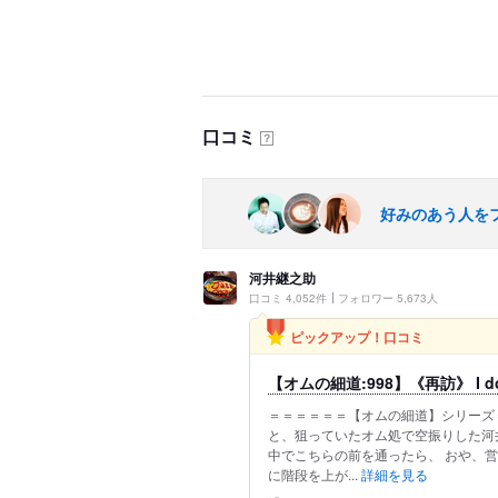
口コミ
？
好みのあう人を
河井継之助
口コミ 4,052件
フォロワー 5,673人
ピックアップ！口コミ
【オムの細道:998】《再訪》 I don't
＝＝＝＝＝＝【オムの細道】シリーズ
と、狙っていたオム処で空振りした河井
中でこちらの前を通ったら、 おや、営
に階段を上が...
詳細を見る