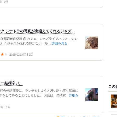
問
2回
ク シナトラの写真が出迎えてくれるジャズ...
@ 東京都調布市柴崎 @ カフェ、ジャズライブハウス 、カレ
 ☆ジャズが流れる静かなホール ...
詳細を見る
2025/02 訪問
2回
レー結構辛い。
この
へ打合せ訪問後に、ランチをしようと思い駅へ戻り駅前に
をして帰ることにしました。 お店は、柴崎駅...
詳細を
 訪問
1回