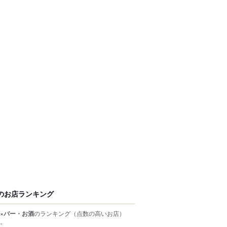
のお店ランキング
×バー・お酒
のランキング
（点数の高いお店）
。