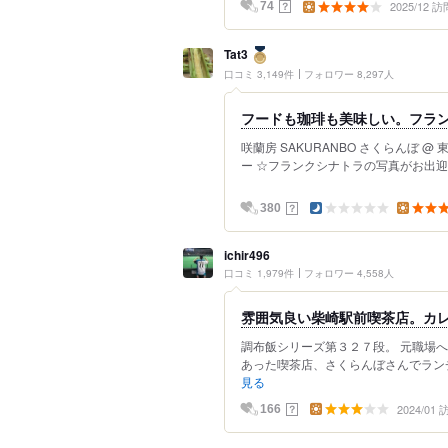
2025/12 訪
？
74
Tat3
口コミ 3,149件
フォロワー 8,297人
フードも珈琲も美味しい。フラン
咲蘭房 SAKURANBO さくらんぼ 
ー ☆フランクシナトラの写真がお出迎え
？
380
ichir496
口コミ 1,979件
フォロワー 4,558人
雰囲気良い柴崎駅前喫茶店。カ
調布飯シリーズ第３２７段。 元職場
あった喫茶店、さくらんぼさんでランチ
見る
2024/01
？
166