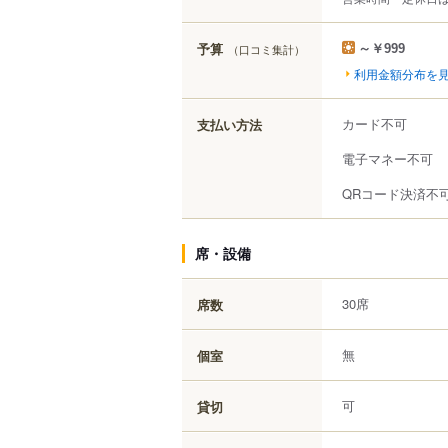
予算
（口コミ集計）
～￥999
利用金額分布を
カード不可
支払い方法
電子マネー不可
QRコード決済不
席・設備
30席
席数
無
個室
可
貸切