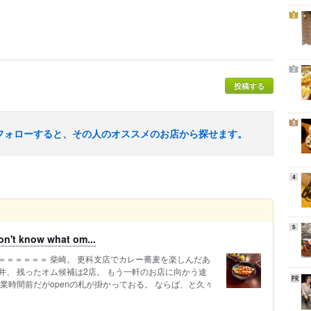
1
2
投稿する
3
フォローすると、その人のオススメのお店から探せます。
4
5
 know what om...
＝＝＝＝＝＝ 柴崎。 更科支店でカレー蕎麦を楽しんだあ
、 残ったオム候補は2店。 もう一軒のお店に向かう途
業時間前だがopenの札が掛かっておる。 ならば、と久々