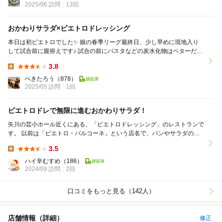
2025/06 訪問
13回
おかわりサラダ×ピエトロドレッシング
本日は初ピエトロでした✨️ 娘の春季リーグ最終日、少し早めに現地入り
して試合前に腹拵えです♪ 試合の前にパスタなどの炭水化物はベターだよ
って確か範馬刃牙氏も言ってたしねw ...
3.8
Lunch:
ぺきたろう
（878）
2025/05 訪問
1回
ピエトロドレで無限に進むおかわりサラダ！
矢川の芸小ホール近くにある、「ピエトロドレッシング」のレストランで
す。 以前は「ピエトロ・バルコーネ」という店名で、パンやサラダのバ
イキングがあり、各種ピエトロのドレッシングもい...
3.5
Lunch:
ハイ辛むすめ
（186）
2024/09 訪問
2回
口コミをもっと見る（142人）
店舗情報（詳細）
修正