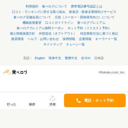
利用規約
食べログについて
携帯電話番号認証とは
口コミ・ランキングに対する取り組み
飲食店・飲食企業様向けサービス
食べログ店舗会員について
広告（メーカー・団体様等向け）について
機能改善要望
口コミガイドライン
食べログプレミアム
食べログプレミアム無料クーポン
ネット予約（リクエスト予約）
個人情報保護方針
外部送信（オプトアウト）
特定商取引法に基づく表記
推奨環境
ヘルプ・お問い合わせ
採用情報
企業情報
キーワード一覧
サイトマップ
チェーン一覧
言語：
English
简体中文
繁體中文
한국어
日本語
©Kakaku.com, Inc.
電話・ネット予約
行った
保存
共有