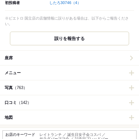
初投稿者
したろ30746
（4）
※ピエトロ 国立店の店舗情報に誤りがある場合は、以下からご報告くださ
い。
誤りを報告する
座席
メニュー
写真
（763）
口コミ
（142）
地図
お店のキーワード
レイトランチ ／ 誕生日女子会コスパ ／
サラダバーママ会 ／ 記念日ブレッドバー