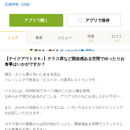
店舗情報（詳細）
アプリで開く
アプリで保存
写真
口コミ
トップ
座席
メニュー
763
142
50
貯まる・使える
ディナーで人数×
pt
【テイクアウトＯＫ♪】テラス席など開放感ある空間でゆったりお
食事はいかがですか？
国立・さくら通り沿いにある当店は、
ドレッシングで有名な「ピエトロ」の直営レストランです。
パスタには、AGNESI(アネージ)製のこだわり麺を使用。
なめらかで弾力のあるのどごしを、アツアツのうちにお召し上がり下さい。
また、おかわり自由なミニサラダには、いろいろなピエトロのドレッシング
をお試しいただけます。
ガラス張りの屋根からは日の光がたっぷり。開放感ある空間でリラックスし
たお食事をお楽しみ下さい。