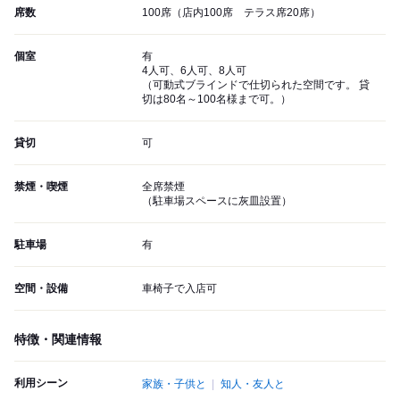
席数
100席（店内100席 テラス席20席）
個室
有
4人可、6人可、8人可
（可動式ブラインドで仕切られた空間です。 貸
切は80名～100名様まで可。）
貸切
可
禁煙・喫煙
全席禁煙
（駐車場スペースに灰皿設置）
駐車場
有
空間・設備
車椅子で入店可
特徴・関連情報
利用シーン
家族・子供と
知人・友人と