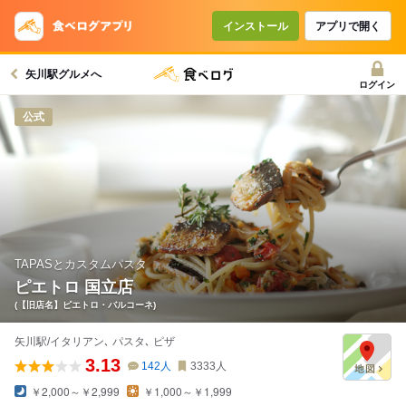
コースで使えるクーポン
戻る
インストール
アプリで開く
矢川駅グルメへ
クーポンを利用せず予約する
ログイン
公式
TAPASとカスタムパスタ
ピエトロ 国立店
(【旧店名】ピエトロ・バルコーネ)
矢川駅/イタリアン､ パスタ､ ピザ
3.13
142
人
3333
人
￥2,000～￥2,999
￥1,000～￥1,999