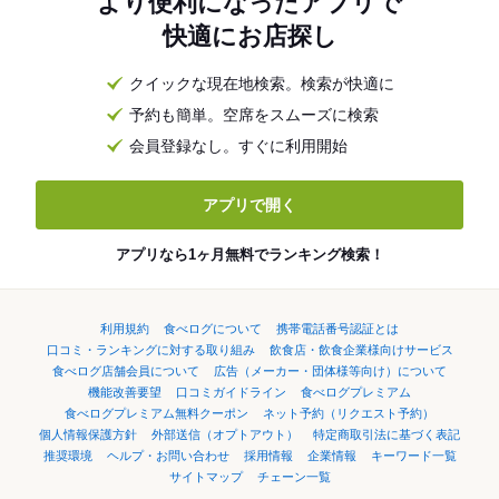
より便利になったアプリで
快適にお店探し
クイックな現在地検索。検索が快適に
予約も簡単。空席をスムーズに検索
会員登録なし。すぐに利用開始
アプリで開く
アプリなら1ヶ月無料でランキング検索！
利用規約
食べログについて
携帯電話番号認証とは
口コミ・ランキングに対する取り組み
飲食店・飲食企業様向けサービス
食べログ店舗会員について
広告（メーカー・団体様等向け）について
機能改善要望
口コミガイドライン
食べログプレミアム
食べログプレミアム無料クーポン
ネット予約（リクエスト予約）
個人情報保護方針
外部送信（オプトアウト）
特定商取引法に基づく表記
推奨環境
ヘルプ・お問い合わせ
採用情報
企業情報
キーワード一覧
サイトマップ
チェーン一覧