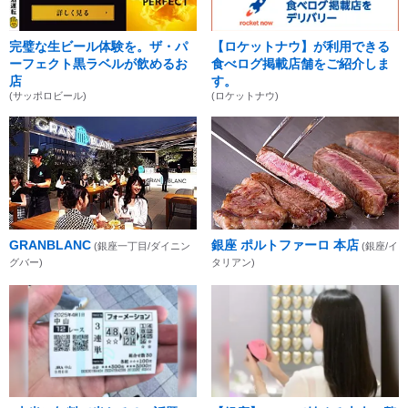
完璧な生ビール体験を。ザ・パ
【ロケットナウ】が利用できる
ーフェクト黒ラベルが飲めるお
食べログ掲載店舗をご紹介しま
店
す。
(サッポロビール)
(ロケットナウ)
GRANBLANC
銀座 ポルトファーロ 本店
(銀座一丁目/ダイニン
(銀座/イ
グバー)
タリアン)