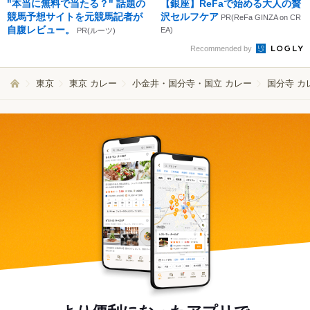
"本当に無料で当たる？" 話題の
【銀座】ReFaで始める大人の贅
競馬予想サイトを元競馬記者が
沢セルフケア
PR(ReFa GINZA on CR
自腹レビュー。
EA)
PR(ルーツ)
Recommended by
東京
東京 カレー
小金井・国分寺・国立 カレー
国分寺 カ