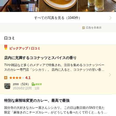
すべての写真を見る（1040件）
広告を非表示
口コミ
ピックアップ！口コミ
店内に充満するココナッツとスパイスの香り
TVや雑誌など多くのメディアで特集され、注目を集めるココナッツベー
スのカレー専門店「シシカリ」。 店内に入ると、ココナッツの甘い香り
に加え、スパイスや焼いた肉の香ばしい匂いが重なり合い、あらゆる方向
4.1
から食欲を刺激してきます。これだけでお腹が空いてきそうです。 今回
Lunch:
は、TV番組「ぶらり途中...
zmn
（524）
2026/02 訪問
1回
特別な麻辣味変更のカレー、最高で最強
国分寺の大好きなカレー屋さんシシカリ。 この日は数日前のSNSで見た
限定「麻辣きのこチーズカレー」がどうしても食べたくて行くと…もう限