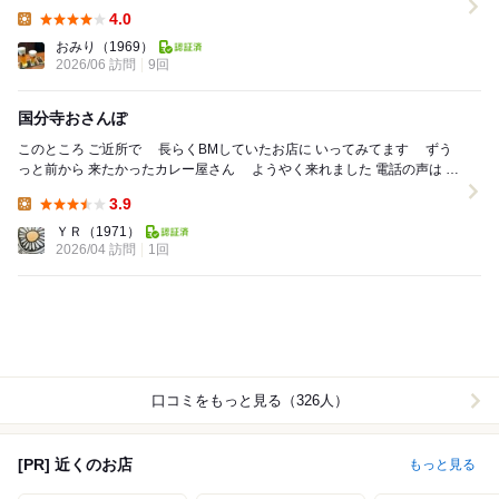
定は終わりました〜と、店主さん(;_;) ...
4.0
Lunch:
おみり
（1969）
2026/06 訪問
9回
国分寺おさんぽ
このところ ご近所で 長らくBMしていたお店に いってみてます ずう
っと前から 来たかったカレー屋さん ようやく来れました 電話の声は 紳
士的 ...
3.9
Lunch:
ＹＲ
（1971）
2026/04 訪問
1回
口コミをもっと見る（326人）
[PR] 近くのお店
もっと見る