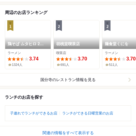
周辺のお店ランキング
1
2
2
鶏そば ムタヒロ 2号
胡桃堂喫茶店
麺食堂くにを
店
ラーメン
喫茶店
ラーメン
3.74
3.70
3.70
1324人
691人
511人
国分寺
のレストラン情報を見る
ランチのお店を探す
子連れでランチができるお店
ランチができる日曜営業のお店
関連の情報をすべて表示する