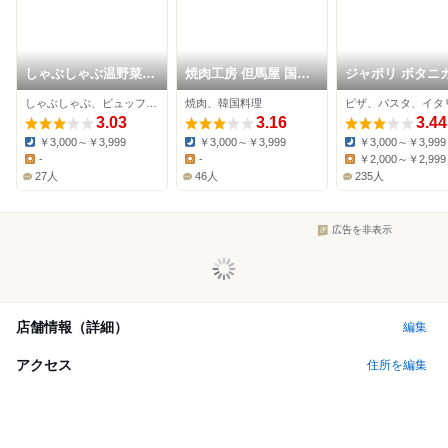
しゃぶしゃぶ温野菜
焼肉工房 但馬屋 国分
ジャポリ ボタニ
国分寺店
寺店
しゃぶしゃぶ、ビュッフェ、居酒屋
焼肉、韓国料理
ピザ、パスタ、イタ
3.03
3.16
3.44
￥3,000～￥3,999
￥3,000～￥3,999
￥3,000～￥3,999
Dinner:
Dinner:
Dinner:
-
-
￥2,000～￥2,999
Lunch:
Lunch:
Lunch:
27人
46人
235人
広告を非表示
店舗情報（詳細）
編集
アクセス
住所を編集