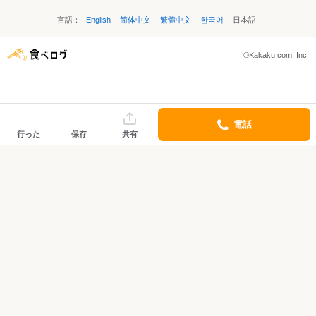
言語：
English
简体中文
繁體中文
한국어
日本語
©Kakaku.com, Inc.
電話
行った
保存
共有