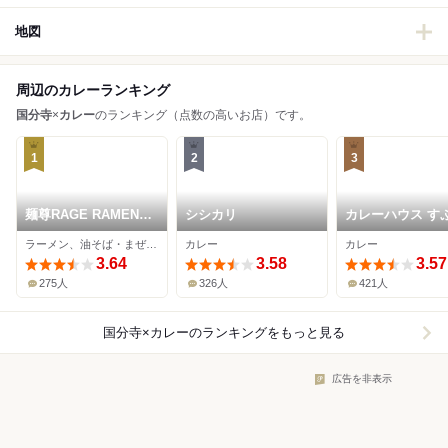
地図
周辺のカレーランキング
国分寺
×
カレー
のランキング（点数の高いお店）です。
1
2
3
麺尊RAGE RAMEN
シシカリ
カレーハウス す
WANTO
ん
ラーメン、油そば・まぜそば、カレー
カレー
カレー
3.64
3.58
3.57
275人
326人
421人
国分寺×カレー
のランキングをもっと見る
広告を非表示