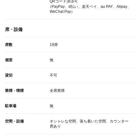
QRコード決済可
（PayPay、d払い、楽天ペイ、au PAY、Alipay、
WeChat Pay）
席・設備
席数
19席
個室
無
貸切
不可
禁煙・喫煙
全席禁煙
駐車場
無
空間・設備
オシャレな空間、落ち着いた空間、カウンター
席あり