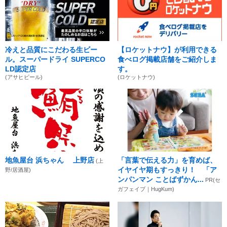
冷えと品質にこだわる生ビー
【ロケットナウ】が利用できる
ル。スーパードライ SUPERCO
食べログ掲載店舗をご紹介しま
LD認定店
す。
(アサヒビール)
(ロケットナウ)
地魚屋台 浜ちゃん 上野店
「言葉で伝える力」を育めば、
(上
イヤイヤ期もすっきり！ 「ア
野/居酒屋)
ンパンマン ことばずかん...
PR(セ
ガフェイブ｜HugKum)