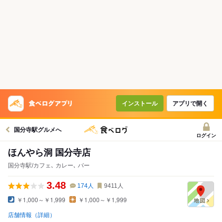
インストール
アプリで開く
国分寺駅グルメへ
ログイン
ほんやら洞 国分寺店
国分寺駅/カフェ､ カレー､ バー
3.48
174
人
9411
人
￥1,000～￥1,999
￥1,000～￥1,999
店舗情報（詳細）