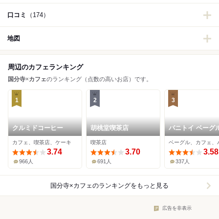
口コミ
（174）
地図
周辺のカフェランキング
国分寺
×
カフェ
のランキング（点数の高いお店）です。
1
2
3
クルミドコーヒー
胡桃堂喫茶店
バニトイ ベーグル
分寺店
カフェ、喫茶店、ケーキ
喫茶店
ベーグル、カフェ、
3.74
3.70
3.58
966人
691人
337人
国分寺×カフェ
のランキングをもっと見る
広告を非表示