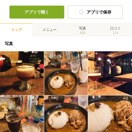
アプリで開く
アプリで保存
写真
口コミ
トップ
メニュー
519
174
写真