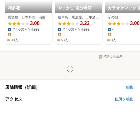
和多花
やまかし 国分寺店
カラオケマック 
寺店
居酒屋、日本料理、海鮮
焼き鳥、居酒屋、日本酒バー
その他
3.08
3.22
3.00
￥4,000～￥4,999
￥4,000～￥4,999
-
Dinner:
Dinner:
Dinner:
-
-
-
Lunch:
Lunch:
Lunch:
30人
53人
3人
広告を非表示
店舗情報（詳細）
編集
アクセス
住所を編集