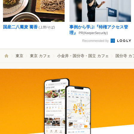
国産二八蕎麦 蕎香
事例から学ぶ『特権アクセス管
(上野/そば)
理』
PR(KeeperSecurity)
Recommended by
東京
東京 カフェ
小金井・国分寺・国立 カフェ
国分寺 カ