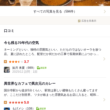
すべての写真を見る（594件）
広告を非表示
口コミ
今も残る70年代の空気
ネーミングといい、独特の雰囲気といい、ただものではないオーラを放つ
店。 夏に訪れたところ、配管だか何だかの工事で長期休業にぶつかって
しまい、見事にフラれた仇を冬になってやっと討ち...
3.7
Lunch:
如月 来夏
（989）
2025/12 訪問
1回
異世界なカフェで異次元のカレー
国分寺駅から徒歩5分くらい。 駅前は新しい建物もたくさん建ってます
が、ここだけ別世界。 ツタが絡まった雰囲気あるお店に入ると、昭和を
色濃く残した内装で、一気に落ち着いた雰囲気。...
5.0
Lunch:
もげメシ
（108）