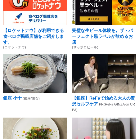
【ロケットナウ】が利用できる
完璧な生ビール体験を。ザ・パ
食べログ掲載店舗をご紹介しま
ーフェクト黒ラベルが飲めるお
す。
店
(ロケットナウ)
(サッポロビール)
銀座 小十
【銀座】ReFaで始める大人の贅
(銀座/懐石)
沢セルフケア
PR(ReFa GINZA on CR
EA)