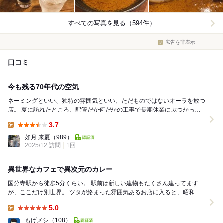
すべての写真を見る（594件）
広告を非表示
口コミ
今も残る70年代の空気
ネーミングといい、独特の雰囲気といい、ただものではないオーラを放つ
店。 夏に訪れたところ、配管だか何だかの工事で長期休業にぶつかって
しまい、見事にフラれた仇を冬になってやっと討ち...
3.7
Lunch:
如月 来夏
（989）
2025/12 訪問
1回
異世界なカフェで異次元のカレー
国分寺駅から徒歩5分くらい。 駅前は新しい建物もたくさん建ってます
が、ここだけ別世界。 ツタが絡まった雰囲気あるお店に入ると、昭和を
色濃く残した内装で、一気に落ち着いた雰囲気。...
5.0
Lunch:
もげメシ
（108）