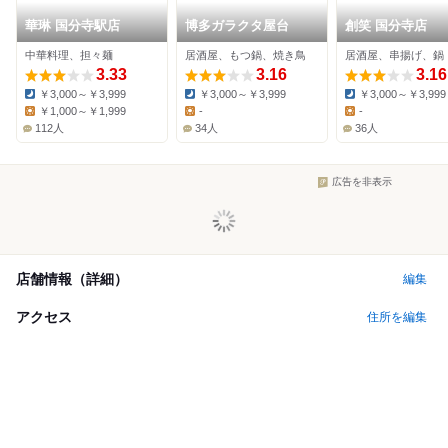
華琳 国分寺駅店
博多ガラクタ屋台
創笑 国分寺店
中華料理、担々麺
居酒屋、もつ鍋、焼き鳥
居酒屋、串揚げ、鍋
3.33
3.16
3.16
￥3,000～￥3,999
￥3,000～￥3,999
￥3,000～￥3,999
Dinner:
Dinner:
Dinner:
￥1,000～￥1,999
-
-
Lunch:
Lunch:
Lunch:
112人
34人
36人
広告を非表示
店舗情報（詳細）
編集
アクセス
住所を編集