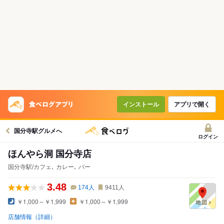
インストール
アプリで開く
国分寺駅グルメへ
ログイン
ほんやら洞 国分寺店
国分寺駅/カフェ､ カレー､ バー
3.48
174
人
9411
人
￥1,000～￥1,999
￥1,000～￥1,999
店舗情報（詳細）