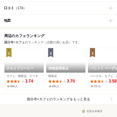
口コミ
（174）
地図
周辺のカフェランキング
国分寺
×
カフェ
のランキング（点数の高いお店）です。
1
2
3
クルミドコーヒー
胡桃堂喫茶店
バニトイ ベーグル
分寺店
カフェ、喫茶店、ケーキ
喫茶店
ベーグル、カフェ、
3.74
3.70
3.58
966人
691人
337人
国分寺×カフェ
のランキングをもっと見る
広告を非表示