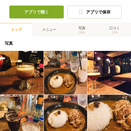
アプリで開く
アプリで保存
写真
口コミ
トップ
メニュー
519
174
写真