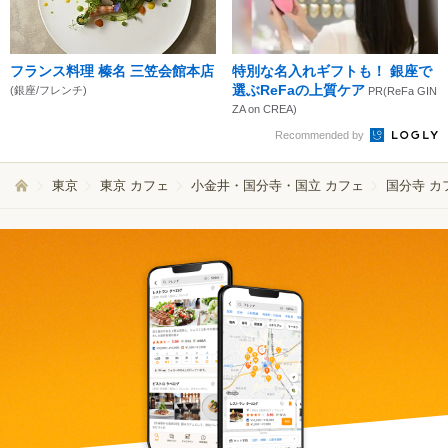
フランス料理 榛名 三笠会館本店
特別な名入れギフトも！ 銀座で
選ぶReFaの上質ケア
(銀座/フレンチ)
PR(ReFa GIN
ZA on CREA)
Recommended by
東京
東京 カフェ
小金井・国分寺・国立 カフェ
国分寺 カ