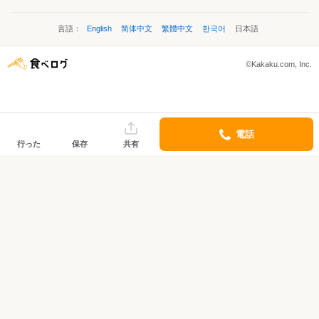
言語：
English
简体中文
繁體中文
한국어
日本語
©Kakaku.com, Inc.
電話
行った
保存
共有