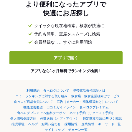
より便利になったアプリで
快適にお店探し
クイックな現在地検索。検索が快適に
予約も簡単。空席をスムーズに検索
会員登録なし。すぐに利用開始
アプリで開く
アプリなら1ヶ月無料でランキング検索！
利用規約
食べログについて
携帯電話番号認証とは
口コミ・ランキングに対する取り組み
飲食店・飲食企業様向けサービス
食べログ店舗会員について
広告（メーカー・団体様等向け）について
機能改善要望
口コミガイドライン
食べログプレミアム
食べログプレミアム無料クーポン
ネット予約（リクエスト予約）
個人情報保護方針
外部送信（オプトアウト）
特定商取引法に基づく表記
推奨環境
ヘルプ・お問い合わせ
採用情報
企業情報
キーワード一覧
サイトマップ
チェーン一覧