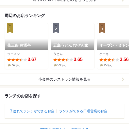
周辺のお店ランキング
1
2
3
燕三条 豊潤亭
五島うどん びぜん家
オーブン・ミト
ラーメン
うどん
ケーキ
3.67
3.65
3.56
743人
596人
158人
小金井
のレストラン情報を見る
ランチのお店を探す
子連れでランチができるお店
ランチができる日曜営業のお店