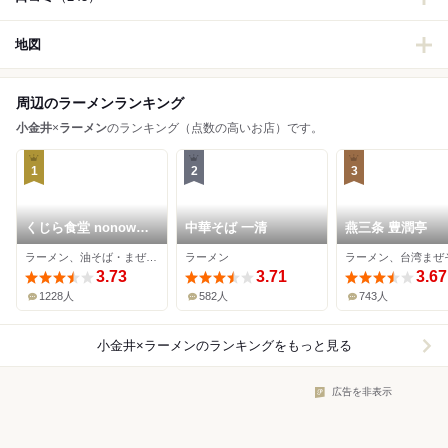
地図
周辺のラーメンランキング
小金井
×
ラーメン
のランキング（点数の高いお店）です。
1
2
3
くじら食堂 nonowa
中華そば 一清
燕三条 豊潤亭
東小金井店
ラーメン、油そば・まぜそば、つけ麺
ラーメン
ラーメン、台湾まぜ
3.73
3.71
3.67
1228人
582人
743人
小金井×ラーメン
のランキングをもっと見る
広告を非表示