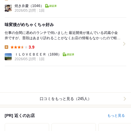
Lunch:
焼き弁慶
（1046）
2026/05 訪問
1回
味変後がめちゃくちゃ好み
仕事の合間に遅めのランチで伺いました 最近開発が進んでいる武蔵小金
井ですが、普段はあまり訪れることがなくお店の情報もなかったので軽く
検索 すると何軒か出てきた人気店の中でこ...
3.9
Lunch:
ＩＬＯＶＥＢＥＥＲ
（1698）
2026/05 訪問
1回
口コミをもっと見る（245人）
[PR] 近くのお店
もっと見る