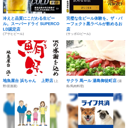
冷えと品質にこだわる生ビー
完璧な生ビール体験を。ザ・パ
ル。スーパードライ SUPERCO
ーフェクト黒ラベルが飲めるお
LD認定店
店
(アサヒビール)
(サッポロビール)
地魚屋台 浜ちゃん 上野店
サクラ 馬ール 湯島御徒町店
(上
(湯
野/居酒屋)
島/馬肉料理)