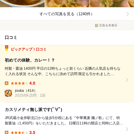
すべての写真を見る（1240件）
広告を非表示
口コミ
ピックアップ！口コミ
初めての体験、カレー！？
特製・醤油 1400円 平日の12時ちょっと前くらい 近隣の人気店も待ちな
く入れる状況 そんな中、こちらに決めて訪問 限定も引かれました
が。。。 ベーシックに醤油をオーダー 出汁がとても美味しい。 ほんのり
4.0
甘みのあるスープに 縮れ麺がよく絡む。 ワンタン、チャーシュー2...
Lunch:
jouka
（414）
2025/09 訪問
1回
カスリメティ無し派です(ﾟ∀ﾟ)
JR武蔵小金井駅北口から徒歩5分程にある『中華蕎麦 麺ノ歌』にて、特
製醤油（1,450円）をいただきました。 日曜日11時の開店と同時に入店。
並びはありませんが、11時15分...
3.5