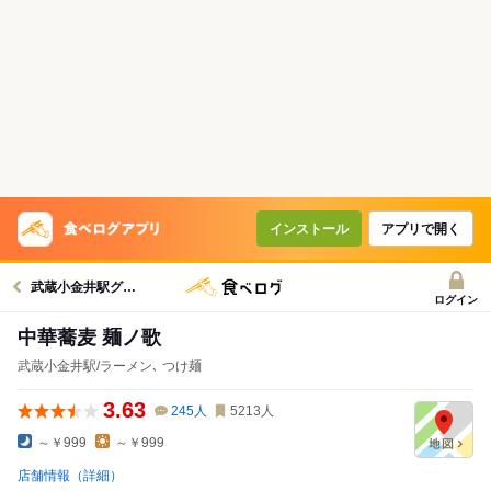
インストール
アプリで開く
武蔵小金井駅グルメへ
ログイン
中華蕎麦 麺ノ歌
武蔵小金井駅/ラーメン､ つけ麺
3.63
245
人
5213
人
～￥999
～￥999
店舗情報（詳細）