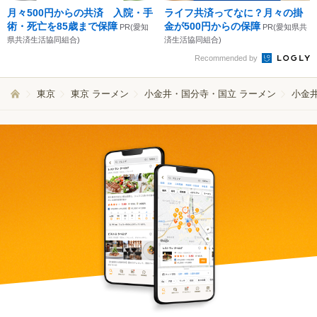
月々500円からの共済 入院・手
ライフ共済ってなに？月々の掛
術・死亡を85歳まで保障
金が500円からの保障
PR(愛知
PR(愛知県共
県共済生活協同組合)
済生活協同組合)
Recommended by
東京
東京 ラーメン
小金井・国分寺・国立 ラーメン
小金井