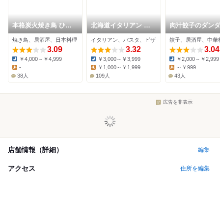
本格炭火焼き鳥 ひろ
北海道イタリアン ミ
肉汁餃子のダン
や
アボッカ nonowa武
武蔵小金井店
焼き鳥、居酒屋、日本料理
イタリアン、パスタ、ピザ
餃子、居酒屋、中華
蔵小金井店
3.09
3.32
3.04
￥4,000～￥4,999
￥3,000～￥3,999
￥2,000～￥2,999
Dinner:
Dinner:
Dinner:
-
￥1,000～￥1,999
～￥999
Lunch:
Lunch:
Lunch:
38人
109人
43人
広告を非表示
店舗情報（詳細）
編集
アクセス
住所を編集