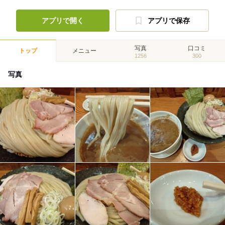
アプリで開く
アプリで保存
写真
口コミ
トップ
メニュー
1256
300
写真