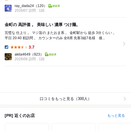
Lunch:
ray_dada24
（120）
2026/07 訪問
1回
金町の 高評価 。 美味しい 濃厚 つけ麺。
完璧な 仕上り 。 マジ旨の またおま系 。 金町駅から 徒歩 3分くらい 。
平日 20:40 初訪問 。 カウンターのみ 全8席 先客3組7名様 後...
3.7
Dinner:
akila4649
（923）
2026/06 訪問
1回
口コミをもっと見る（300人）
[PR] 近くのお店
もっと見る