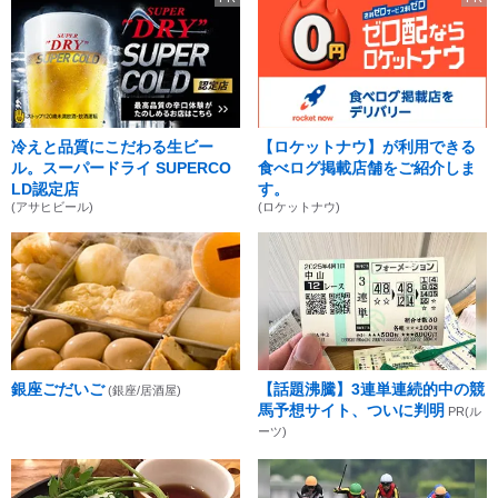
冷えと品質にこだわる生ビー
【ロケットナウ】が利用できる
ル。スーパードライ SUPERCO
食べログ掲載店舗をご紹介しま
LD認定店
す。
(アサヒビール)
(ロケットナウ)
銀座ごだいご
【話題沸騰】3連単連続的中の競
(銀座/居酒屋)
馬予想サイト、ついに判明
PR(ル
ーツ)