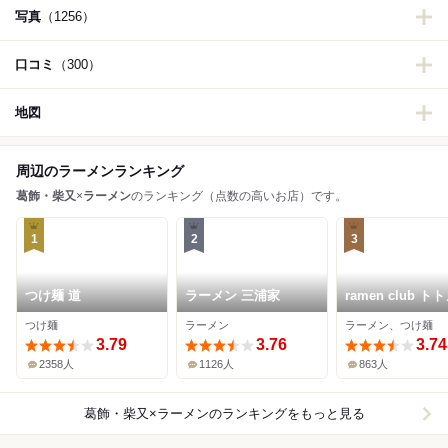
写真
（1256）
口コミ
（300）
地図
周辺のラーメンランキング
葛飾・柴又
×
ラーメン
のランキング（点数の高いお店）です。
1
2
3
つけ麺 道
ラーメン 三浦家
ramen club ト
つけ麺
ラーメン
ラーメン、つけ麺
3.79
3.76
3.74
2358人
1126人
863人
葛飾・柴又×ラーメン
のランキングをもっと見る