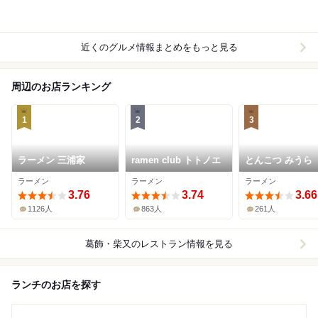
近くのグルメ情報まとめをもっと見る
周辺のお店ランキング
1
2
3
ラーメン 三浦家
ramen club トトノエ
とんこつ みうら
ラーメン
ラーメン
ラーメン
3.76
3.74
3.66
1126人
863人
261人
葛飾・柴又
のレストラン情報を見る
ランチのお店を探す