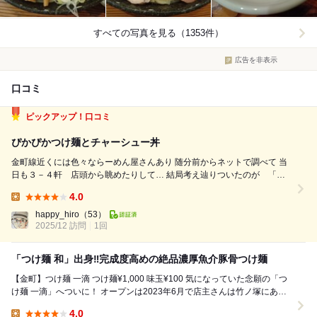
すべての写真を見る（1353件）
広告を非表示
口コミ
ピックアップ！口コミ
ぴかぴかつけ麺とチャーシュー丼
金町線近くには色々ならーめん屋さんあり 随分前からネットで調べて 当
日も３－４軒 店頭から眺めたりして… 結局考え辿りついたのが 「つ
けめん一滴」さん 私 らーめんも好きですが それ以上に 「つけめん」
4.0
大好き 来店した時間は１１時３０分少し前 店内はカウンター８席のみ 先
Lunch:
客のお客...
happy_hiro
（53）
2025/12 訪問
1回
「つけ麺 和」出身‼️完成度高めの絶品濃厚魚介豚骨つけ麺
【金町】つけ麺 一滴 つけ麺¥1,000 味玉¥100 気になっていた念願の「つ
け麺 一滴」へついに！ オープンは2023年6月で店主さんは竹ノ塚にある
人気店「つけ麺 ...
4.0