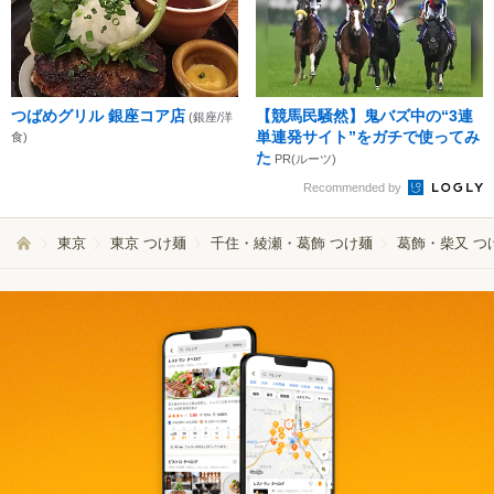
つばめグリル 銀座コア店
【競馬民騒然】鬼バズ中の“3連
(銀座/洋
単連発サイト”をガチで使ってみ
食)
た
PR(ルーツ)
Recommended by
東京
東京 つけ麺
千住・綾瀬・葛飾 つけ麺
葛飾・柴又 つ