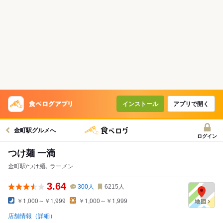
インストール
アプリで開く
金町駅グルメへ
ログイン
つけ麺 一滴
金町駅/つけ麺､ ラーメン
3.64
300
人
6215
人
￥1,000～￥1,999
￥1,000～￥1,999
店舗情報（詳細）