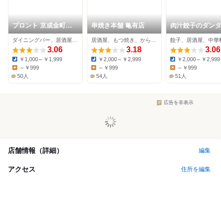
プロント 京成金町駅
串焼き本舗 亀有店
肉汁餃子のダン
店
金町店
ダイニングバー、居酒屋、イタリアン
居酒屋、もつ焼き、からあげ
餃子、居酒屋、中華
3.06
3.18
3.06
￥1,000～￥1,999
￥2,000～￥2,999
￥2,000～￥2,999
Dinner:
Dinner:
Dinner:
～￥999
～￥999
～￥999
Lunch:
Lunch:
Lunch:
50人
54人
51人
広告を非表示
店舗情報（詳細）
編集
アクセス
住所を編集