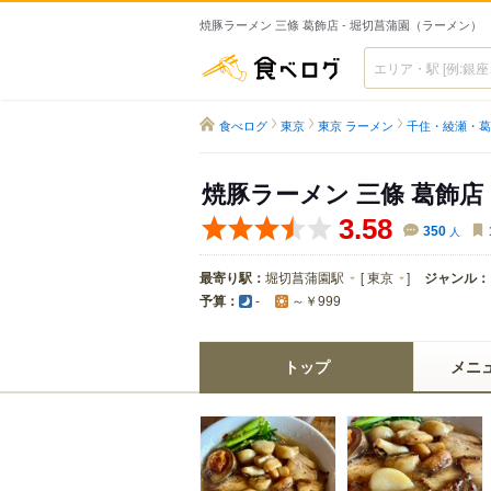
焼豚ラーメン 三條 葛飾店 - 堀切菖蒲園（ラーメン）
食べログ
食べログ
東京
東京 ラーメン
千住・綾瀬・葛
焼豚ラーメン 三條 葛飾店
3.58
350
人
最寄り駅：
堀切菖蒲園駅
[
東京
]
ジャンル：
予算：
-
～￥999
トップ
メニ