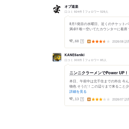
オプ道楽
口コミ 924件
フォロワー 529人
8月1発目の水曜日、近くのチケットパ
満卓‼︎ 唯一空いてたカウンターに着席
2026/08 訪
？
68
KANE6aniki
口コミ 303件
フォロワー 85人
ニンニクラーメンでPower UP！
本日、午前中は北千住までの外出 今
物色 そうだ！この辺りまで来ること少な
詳細を見る
2026/07 訪
？
13