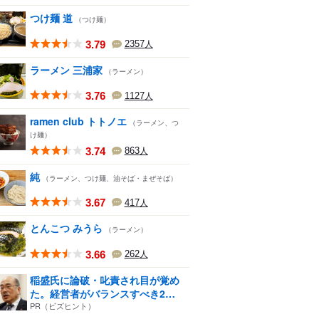
つけ麺 道
（つけ麺）
3.79
2357
人
ラーメン 三浦家
（ラーメン）
3.76
1127
人
ramen club トトノエ
（ラーメン、つ
け麺）
3.74
863
人
純
（ラーメン、つけ麺、油そば・まぜそば）
3.67
417
人
とんこつ みうら
（ラーメン）
3.66
262
人
稲盛氏に論破・叱責され目が覚め
た。経営者がバランスすべき2
つ...
PR（ビズヒント）