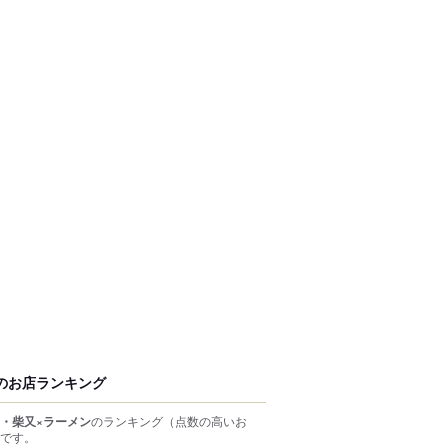
のお店ランキング
・柴又×ラーメン
のランキング
（点数の高いお
です。