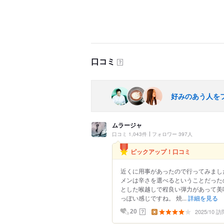
口コミ
？
好みのあう人を
ムラージャ
口コミ 1,043件
フォロワー 397人
ピックアップ！口コミ
近くに用事があったので行ってみまし
メンは辛さを選べるということだった
とした喉越しで程良い弾力があって美
っぽい感じですね。 焼...
詳細を見る
2025/10 訪
？
20