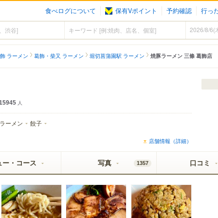
食べログについて
保有Vポイント
予約確認
行っ
飾 ラーメン
葛飾・柴又 ラーメン
堀切菖蒲園駅 ラーメン
焼豚ラーメン 三條 葛飾店
15945
人
ラーメン
餃子
店舗情報（詳細）
ュー・コース
写真
口コミ
1357