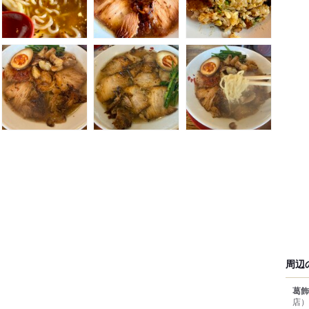
周辺
葛飾
店）