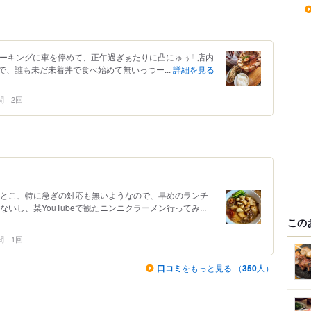
ーキングに車を停めて、正午過ぎぁたりに凸にゅぅ‼︎ 店内
 で、誰も未だ未着丼で食べ始めて無いっつー...
詳細を見る
問
2回
んとこ、特に急ぎの対応も無いようなので、早めのランチ
いし、某YouTubeで観たニンニクラーメン行ってみ...
この
問
1回
口コミ
をもっと見る （
350
人）