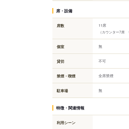
席・設備
11席
席数
（カウンター7席 
無
個室
不可
貸切
全席禁煙
禁煙・喫煙
無
駐車場
特徴・関連情報
利用シーン