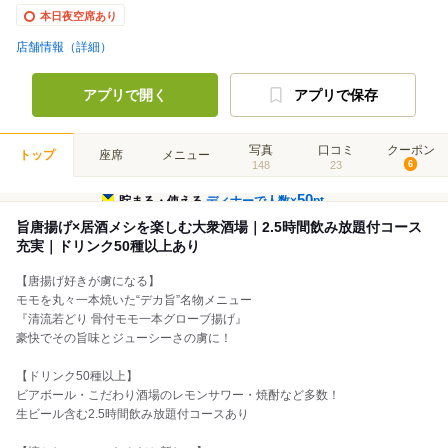
本日夜空席あり
店舗情報（詳細）
アプリで開く
アプリで保存
写真
口コミ
クーポン
トップ
座席
メニュー
148
23
6
50
貯まる・使える
ディナーで人数×
pt
旨唐揚げ×居酒メシを楽しむ大衆酒場｜2.5時間飲み放題付コース
充実｜ドリンク50種以上あり
【唐揚げ好きが虜になる】
モモを丸々一本焼いた“デカ旨”名物メニュー
『清流若どり 骨付モモ一本グローブ揚げ』
豪快でその旨味とジューシーさの虜に！
【ドリンク50種以上】
ビアボール・こだわり酒場のレモンサワー・焼酎など多数！
生ビール含む2.5時間飲み放題付コースあり