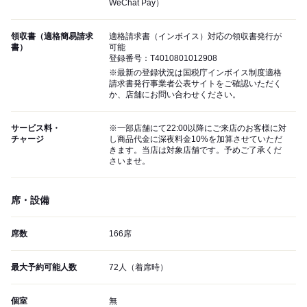
WeChat Pay）
領収書（適格簡易請求
適格請求書（インボイス）対応の領収書発行が
書）
可能
登録番号：T4010801012908
※最新の登録状況は国税庁インボイス制度適格
請求書発行事業者公表サイトをご確認いただく
か、店舗にお問い合わせください。
サービス料・
※一部店舗にて22:00以降にご来店のお客様に対
チャージ
し商品代金に深夜料金10%を加算させていただ
きます。当店は対象店舗です。予めご了承くだ
さいませ。
席・設備
席数
166席
最大予約可能人数
72人（着席時）
個室
無