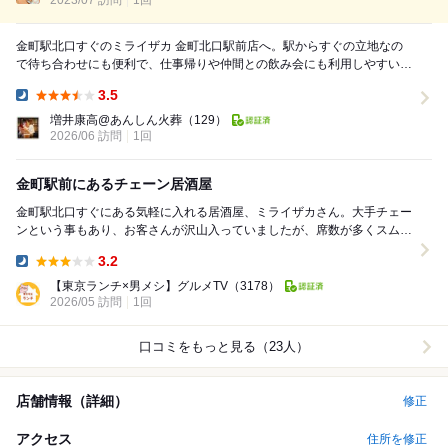
2023/07 訪問
1回
金町駅北口すぐのミライザカ 金町北口駅前店へ。駅からすぐの立地なの
で待ち合わせにも便利で、仕事帰りや仲間との飲み会にも利用しやすい居
酒屋です。 店内は広々としていて活気があり...
3.5
Dinner:
増井康高@あんしん火葬
（129）
2026/06 訪問
1回
金町駅前にあるチェーン居酒屋
金町駅北口すぐにある気軽に入れる居酒屋、ミライザカさん。大手チェー
ンという事もあり、お客さんが沢山入っていましたが、席数が多くスムー
ズに入れました。 幾つか食べたものをご紹介...
3.2
Dinner:
【東京ランチ×男メシ】グルメTV
（3178）
2026/05 訪問
1回
口コミをもっと見る（23人）
店舗情報（詳細）
修正
アクセス
住所を修正