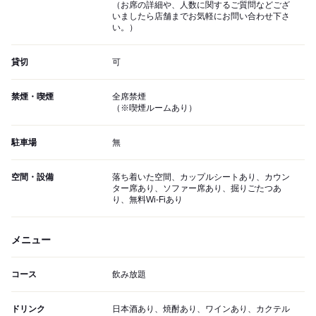
（お席の詳細や、人数に関するご質問などござ
いましたら店舗までお気軽にお問い合わせ下さ
い。）
貸切
可
禁煙・喫煙
全席禁煙
（※喫煙ルームあり）
駐車場
無
空間・設備
落ち着いた空間、カップルシートあり、カウン
ター席あり、ソファー席あり、掘りごたつあ
り、無料Wi-Fiあり
メニュー
コース
飲み放題
ドリンク
日本酒あり、焼酎あり、ワインあり、カクテル