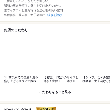
【懐かしいのに、なんだか新しい】
昭和の王道居酒屋の良さを受け継ぎながら、
誰でもフラッと立ち寄れる居心地の良い空間
各種宴会・飲み会・女子会等に
...
続きを読む
お店のこだわり
3日前予約で肉倍量！夏を
【名物】ド迫力のサイズと
【シンプルな和み空
盛り上げるスタミナ陶板焼
旨さ！骨付モモ一本グロー
種宴会・女子会など
コース
ブ揚げ
シーンに◎
こだわりをもっと見る
ビールのこだわり