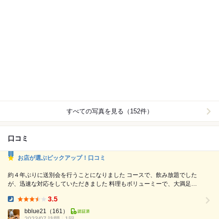
すべての写真を見る（152件）
口コミ
お店が選ぶピックアップ！口コミ
約４年ぶりに送別会を行うことになりました コースで、飲み放題でした
が、迅速な対応をしていただきました 料理もボリューミーで、大満足で
す！ 名物の唐揚げも食べられたし、もつ鍋など、どれもとても美味しか
3.5
ったです！
Dinner:
bblue21
（161）