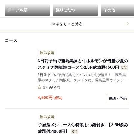
テーブル席
掘りごたつ
その他
座席をもっと見る
コース
飲み放題
3日前予約で霧島黒豚と牛ホルモンが倍量◇夏の
スタミナ陶板焼コース◇2.5H飲放題4500円
9品
3日前までの予約特典でメインのお肉が倍量！「霧島黒
豚のスタミナ陶板焼」をメインに、霧島黒豚ウインナー
＆ベーコン焼き、九州三元豚ローストポークなど、ボリ
3～99名様
ューム満点のコースです。メインの陶板焼きは鶏の塩レ
モン陶板、スパイシートマト陶板に変更できます。変更
4,500
円
(税込)
詳細・予約
のご希望は備考欄にお願いします。記載ない場合は「霧
島黒豚のスタミナ陶板焼」を提供いたします。
飲み放題
◇居酒メシコース◇特製もつ鍋付き♪【2.5H飲み
放題付/4000円】
8品