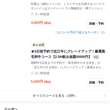
特製もつ鍋がメインの、ミライザカを代表するコースで
す♪メインはスパイシートマト陶板焼き・豚テンジャンチ
ゲ鍋に変更可能！変更ご希望あれば備考に記載お願いい
3～99名様
たします。変更の希望が無い場合「特製もつ鍋」で提供
致します。
4,000
円
(税込)
詳細・予約
このコース予約で使えるクーポン（2）
飲み放題
★3日前予約で近江牛にグレードアップ！厳選黒
毛和牛コース【2.5H飲み放題/5000円】
9品
期間中3日前までの予約で「黒毛和牛のすき焼き」が
「近江牛のすき焼き」にグレードアップ！厳選された近
江牛を贅沢に使ったすき焼き鍋、お刺身の盛合せ、豚角
3～99名様
煮の中華風酢豚や、もちろん名物「グローブ揚げ」も食
べられる、大切な人たちとの大切な時間にぴったりのコ
5,000
円
(税込)
詳細・予約
ースです。
すべてのコースを見る（10件）
クーポン