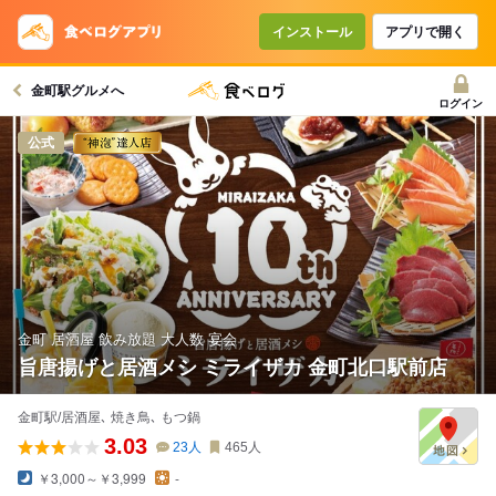
コースで使えるクーポン
戻る
インストール
アプリで開く
金町駅グルメへ
クーポンを利用せず予約する
ログイン
公式
金町 居酒屋 飲み放題 大人数 宴会
旨唐揚げと居酒メシ ミライザカ 金町北口駅前店
金町駅/居酒屋､ 焼き鳥､ もつ鍋
3.03
23
人
465
人
￥3,000～￥3,999
-