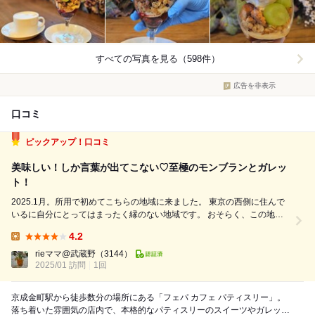
すべての写真を見る（598件）
広告を非表示
口コミ
ピックアップ！口コミ
美味しい！しか言葉が出てこない♡至極のモンブランとガレッ
ト！
2025.1月。所用で初めてこちらの地域に来ました。 東京の西側に住んで
いるに自分にとってはまったく縁のない地域です。 おそらく、この地域
に来るのはこれで最後だろうなーと。 せっかく来たから何か、美味しい
4.2
ものでも食べて帰ろうと調べてこちらに立ち寄りました。 駅からは少し
Lunch:
歩きますね。１０分くら...
rieママ@武蔵野
（3144）
2025/01 訪問
1回
京成金町駅から徒歩数分の場所にある「フェパ カフェ パティスリー」。
落ち着いた雰囲気の店内で、本格的なパティスリーのスイーツやガレット