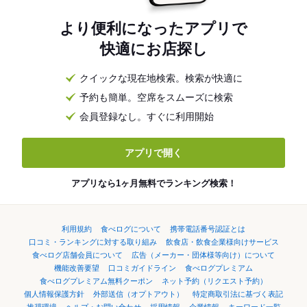
より便利になったアプリで
快適にお店探し
クイックな現在地検索。検索が快適に
予約も簡単。空席をスムーズに検索
会員登録なし。すぐに利用開始
アプリで開く
アプリなら1ヶ月無料でランキング検索！
利用規約
食べログについて
携帯電話番号認証とは
口コミ・ランキングに対する取り組み
飲食店・飲食企業様向けサービス
食べログ店舗会員について
広告（メーカー・団体様等向け）について
機能改善要望
口コミガイドライン
食べログプレミアム
食べログプレミアム無料クーポン
ネット予約（リクエスト予約）
個人情報保護方針
外部送信（オプトアウト）
特定商取引法に基づく表記