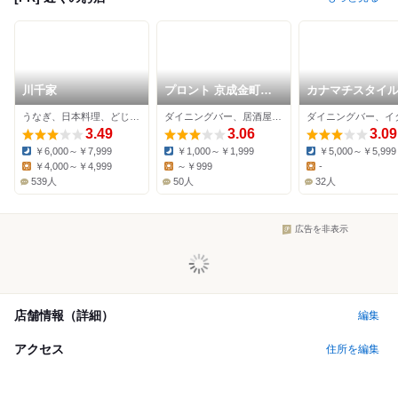
川千家
プロント 京成金町駅
カナマチスタイ
店
うなぎ、日本料理、どじょう
ダイニングバー、居酒屋、イタリアン
3.49
3.06
3.09
￥6,000～￥7,999
￥1,000～￥1,999
￥5,000～￥5,999
Dinner:
Dinner:
Dinner:
￥4,000～￥4,999
～￥999
-
Lunch:
Lunch:
Lunch:
539人
50人
32人
広告を非表示
店舗情報（詳細）
編集
アクセス
住所を編集