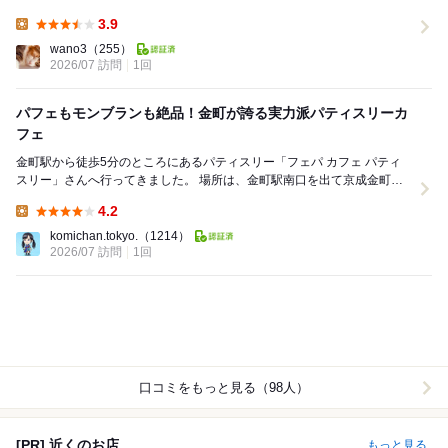
ランチ、季節限定メニューが楽しめる人気のカフェ...
3.9
Lunch:
wano3
（255）
2026/07 訪問
1回
パフェもモンブランも絶品！金町が誇る実力派パティスリーカ
フェ
金町駅から徒歩5分のところにあるパティスリー「フェパ カフェ パティ
スリー」さんへ行ってきました。 場所は、金町駅南口を出て京成金町線
の線路沿いを歩き金町三丁目の信号を右折、...
4.2
Lunch:
komichan.tokyo.
（1214）
2026/07 訪問
1回
口コミをもっと見る（98人）
[PR] 近くのお店
もっと見る