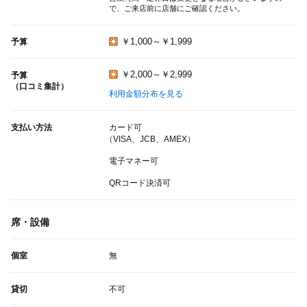
で、ご来店前に店舗にご確認ください。
￥1,000～￥1,999
予算
￥2,000～￥2,999
予算
（口コミ集計）
利用金額分布を見る
支払い方法
カード可
（VISA、JCB、AMEX）
電子マネー可
QRコード決済可
席・設備
個室
無
貸切
不可