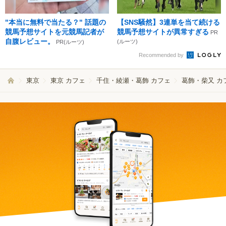
"本当に無料で当たる？" 話題の
【SNS騒然】3連単を当て続ける
競馬予想サイトを元競馬記者が
競馬予想サイトが異常すぎる
PR
自腹レビュー。
(ルーツ)
PR(ルーツ)
Recommended by
東京
東京 カフェ
千住・綾瀬・葛飾 カフェ
葛飾・柴又 カ