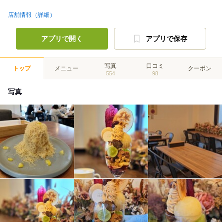
店舗情報（詳細）
アプリで開く
アプリで保存
写真
口コミ
トップ
メニュー
クーポン
554
98
写真