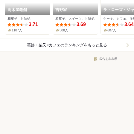
高木屋老舗
吉野家
ラ・ローズ・ジ
和菓子、甘味処
和菓子、スイーツ、甘味処
ケーキ、カフェ、洋
3.71
3.69
3.64
1187人
508人
607人
葛飾・柴又×カフェ
のランキングをもっと見る
広告を非表示