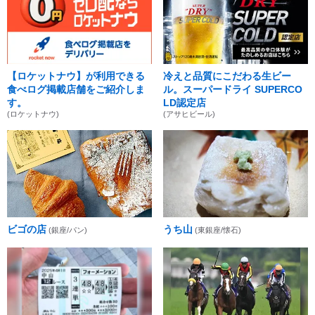
【ロケットナウ】が利用できる
冷えと品質にこだわる生ビー
食べログ掲載店舗をご紹介しま
ル。スーパードライ SUPERCO
す。
LD認定店
(ロケットナウ)
(アサヒビール)
ビゴの店
うち山
(銀座/パン)
(東銀座/懐石)