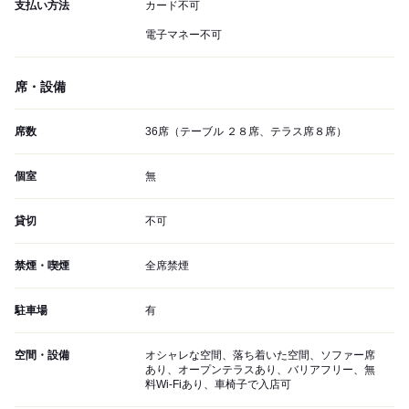
支払い方法
カード不可
電子マネー不可
席・設備
席数
36席（テーブル ２８席、テラス席８席）
個室
無
貸切
不可
禁煙・喫煙
全席禁煙
駐車場
有
空間・設備
オシャレな空間、落ち着いた空間、ソファー席
あり、オープンテラスあり、バリアフリー、無
料Wi-Fiあり、車椅子で入店可