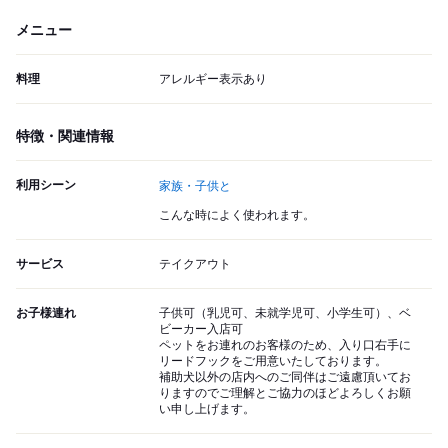
メニュー
料理
アレルギー表示あり
特徴・関連情報
利用シーン
家族・子供と
こんな時によく使われます。
サービス
テイクアウト
お子様連れ
子供可（乳児可、未就学児可、小学生可）、ベ
ビーカー入店可
ペットをお連れのお客様のため、入り口右手に
リードフックをご用意いたしております。
補助犬以外の店内へのご同伴はご遠慮頂いてお
りますのでご理解とご協力のほどよろしくお願
い申し上げます。