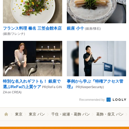
フランス料理 榛名 三笠会館本店
銀座 小十
(銀座/懐石)
(銀座/フレンチ)
特別な名入れギフトも！ 銀座で
事例から学ぶ『特権アクセス管
選ぶReFaの上質ケア
理』
PR(ReFa GIN
PR(KeeperSecurity)
ZA on CREA)
Recommended by
東京
東京 パン
千住・綾瀬・葛飾 パン
葛飾・柴又 パン