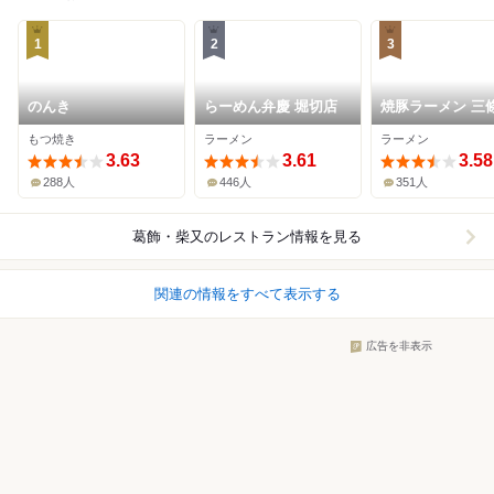
1
2
3
のんき
らーめん弁慶 堀切店
焼豚ラーメン 三條
飾店
もつ焼き
ラーメン
ラーメン
3.63
3.61
3.58
288人
446人
351人
葛飾・柴又
のレストラン情報を見る
関連の情報をすべて表示する
広告を非表示