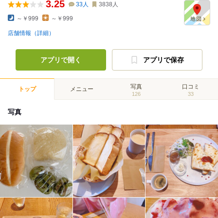
3.25
33
人
3838
人
～￥999
～￥999
店舗情報（詳細）
アプリで開く
アプリで保存
写真
口コミ
トップ
メニュー
126
33
写真