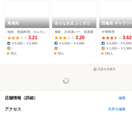
東海苑
名もなき店 ふくすけ
西亀有 ギャラリ
焼肉、韓国料理、ホルモン
海鮮、日本酒バー、居酒屋
中華料理
3.21
3.20
3.62
￥5,000～￥5,999
￥4,000～￥4,999
￥5,000～￥5,999
Dinner:
Dinner:
Dinner:
-
-
￥1,000～￥1,999
Lunch:
Lunch:
Lunch:
39人
38人
195人
広告を非表示
店舗情報（詳細）
編集
アクセス
住所を編集