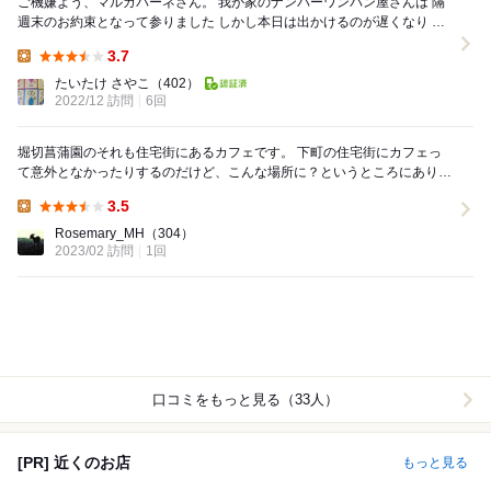
ご機嫌よう、マルガパーネさん。 我が家のナンバーワンパン屋さんは 隔
週末のお約束となって参りました しかし本日は出かけるのが遅くなり 棚
に商品がほとんど無いという。。。...
3.7
Lunch:
たいたけ さやこ
（402）
2022/12 訪問
6回
堀切菖蒲園のそれも住宅街にあるカフェです。 下町の住宅街にカフェっ
て意外となかったりするのだけど、こんな場所に？というところにありま
した。 とてもお洒落なカフェです。 それも...
3.5
Lunch:
Rosemary_MH
（304）
2023/02 訪問
1回
口コミをもっと見る（33人）
[PR] 近くのお店
もっと見る