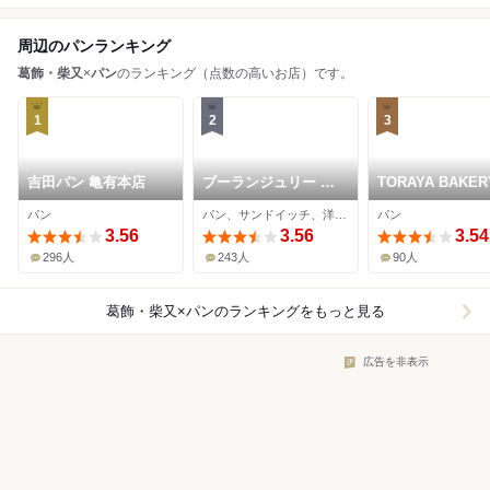
周辺のパンランキング
葛飾・柴又
×
パン
のランキング（点数の高いお店）です。
1
2
3
吉田パン 亀有本店
ブーランジュリー オ
TORAYA BAKER
ーヴェルニュ
パン
パン、サンドイッチ、洋菓子
パン
3.56
3.56
3.54
296人
243人
90人
葛飾・柴又×パン
のランキングをもっと見る
広告を非表示