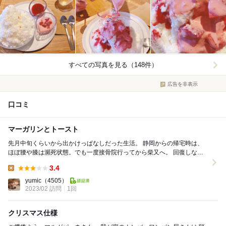
すべての写真を見る（148件）
広告を非表示
口コミ
マーガリンとトースト
先月中旬くらいから出かけっぱなしだった生活。 静岡からの帰宅時は、
ほぼ腰や膝は瀕死状態。でも一度接骨院行ってから柴又へ。 回復しない
まま出かけて、思いっきりは楽しめなかったので...
3.4
Lunch:
yumic
（4505）
2023/02 訪問
1回
クリスマス仕様