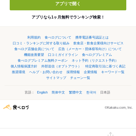
アプリで開く
アプリなら1ヶ月無料でランキング検索！
利用規約
食べログについて
携帯電話番号認証とは
口コミ・ランキングに対する取り組み
飲食店・飲食企業様向けサービス
食べログ店舗会員について
広告（メーカー・団体様等向け）について
機能改善要望
口コミガイドライン
食べログプレミアム
食べログプレミアム無料クーポン
ネット予約（リクエスト予約）
個人情報保護方針
外部送信（オプトアウト）
特定商取引法に基づく表記
推奨環境
ヘルプ・お問い合わせ
採用情報
企業情報
キーワード一覧
サイトマップ
チェーン一覧
言語：
English
简体中文
繁體中文
한국어
日本語
©Kakaku.com, Inc.