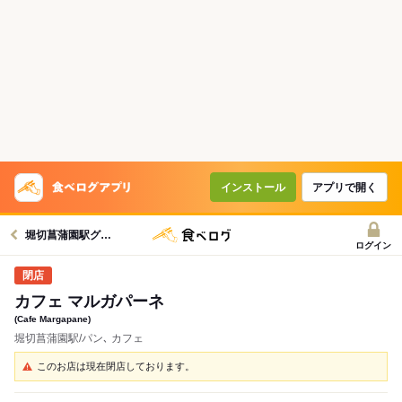
インストール
アプリで開く
堀切菖蒲園駅グルメへ
ログイン
カフェ マルガパーネ
(Cafe Margapane)
堀切菖蒲園駅/パン､ カフェ
このお店は現在閉店しております。