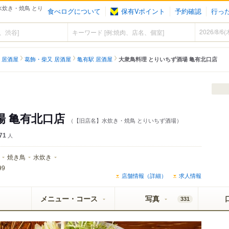
水炊き・焼鳥 とり
食べログについて
保有Vポイント
予約確認
行っ
 居酒屋
葛飾・柴又 居酒屋
亀有駅 居酒屋
大衆鳥料理 とりいちず酒場 亀有北口店
場 亀有北口店
（【旧店名】水炊き・焼鳥 とりいちず酒場）
71
人
焼き鳥
水炊き
99
店舗情報（詳細）
求人情報
メニュー・コース
写真
331