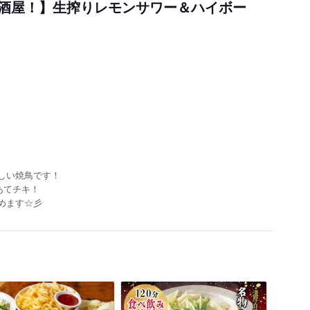
酒屋！】生搾りレモンサワー＆ハイボー
しい焼鳥です！
あてチキ！
めます☆彡