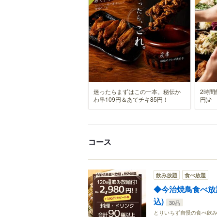
迷ったらまずはこの一本。秘伝か
2時間
わ串109円＆あてチキ85円！
円)♪
コース
飲み放題
食べ放題
◆今治焼鳥食べ放題
込)
30品
とりいちず自慢の食べ飲み