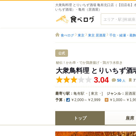
大衆鳥料理 とりいちず酒場 亀有北口店（【旧店名】
いちず酒場） - 亀有（居酒屋）
食べログ
食べログ
東京
東京 居酒屋
千住・綾瀬・葛飾
公式
秘伝！かわ串・でか鶏唐揚げ・鶏ガラ水炊き
大衆鳥料理 とりいちず酒
3.04
50
人
7
最寄り駅：
亀有駅
[
東京
]
ジャンル：
居酒屋
予算：
￥2,000～￥2,999
￥1,000～￥1,9
トップ
座席