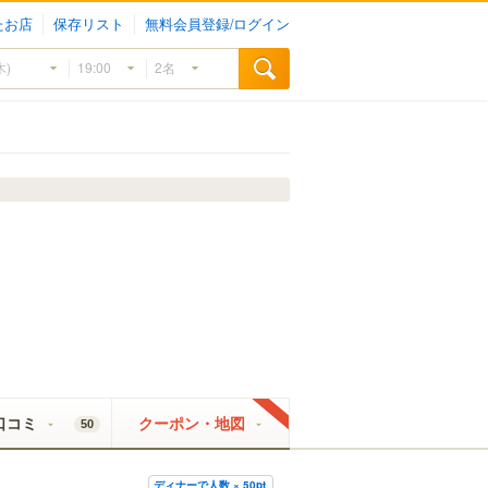
たお店
保存リスト
無料会員登録/ログイン
口コミ
クーポン・地図
50
ディナーで人数 × 50pt