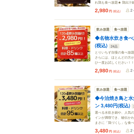
れ鶏も食べ放題★ 鶏出汁
2,980
2
円
(税込)
飲み放題
食べ放題
◆名物水炊き食べ放
(税込)
24品
とりいちず自慢の食べ放題
さらには、ほとんどの方
ひ一度お試しください！
2,980
2
円
(税込)
飲み放題
食べ放題
◆今治焼き鳥と水
ン 3,480円(税込)
選べる水炊き鍋や、人気の
インが満喫でき、秘伝か
まさに「鶏づくし」な食べ
3,480
2
円
(税込)