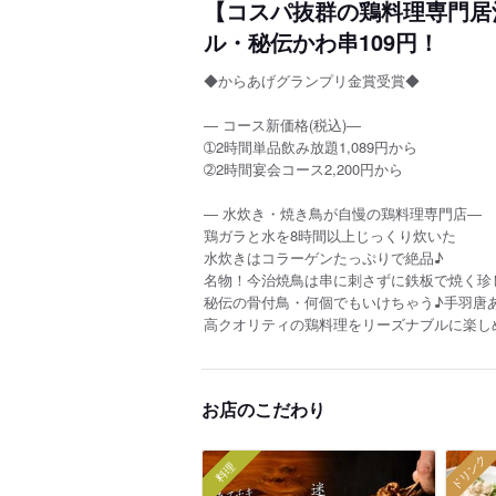
【コスパ抜群の鶏料理専門居
ル・秘伝かわ串109円！
◆からあげグランプリ金賞受賞◆
― コース新価格(税込)―
➀2時間単品飲み放題1,089円から
➁2時間宴会コース2,200円から
― 水炊き・焼き鳥が自慢の鶏料理専門店―
鶏ガラと水を8時間以上じっくり炊いた
水炊きはコラーゲンたっぷりで絶品♪
名物！今治焼鳥は串に刺さずに鉄板で焼く珍
秘伝の骨付鳥・何個でもいけちゃう♪手羽唐
高クオリティの鶏料理をリーズナブルに楽し
お店のこだわり
ドリンク
料理