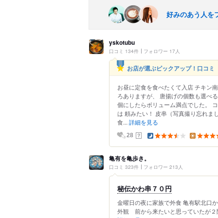
好みのあう人を
yskotubu
口コミ 134件
フォロワー 17人
お店が選ぶピックアップ！口コミ
お昼に定食を食べたくて入店 チキン南
ろありますが、 唐揚げの個数も選べる
個にしたらボリューム満点でした。 
は 頼みたい！ 皮串（写真撮り忘れま
食...
詳細を見る
？
28
亀有を亀歩き。
口コミ 323件
フォロワー 213人
秘伝かわ串７０円
金曜日の夜に家族で外食 亀有駅北口か
外観 前から来たいと思っていたが２階