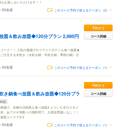
鍋もお楽しみいただけます！！
～50名様
このコース予約で使えるクーポン（2）
予約する
題＆飲み放題◆120分プラン 2,980円
コース詳細
コース！！ 人気の唐揚げやフライドポテトも食べ放題★
がご注文する水炊き（水炊き鍋・辛炊き鍋・季節の鍋）ぜ
！
～50名様
このコース予約で使えるクーポン（1）
予約する
炊き鍋食べ放題＆飲み放題◆120分プラ
コース詳細
34品
唐揚げ、名物今治焼鳥も食べ放題♪ とりいちずの２大メ
わ串、あてチキ等数々の鶏料理で、大満足間違いなし！！
放題コースです♪
～50名様
このコース予約で使えるクーポン（1）