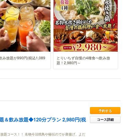
飲み放題が990円(税込1,089
とりいちず自慢の4種食べ飲み放
題！2,980円～
予約する
＆飲み放題◆120分プラン 2,980円(税
コース詳細
放題コース！！ 名物今治焼鳥や秘伝のでか唐揚げ、よだ