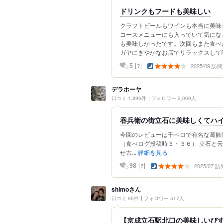
ドリンクもフードも美味しい
クラフトビールもワインも本当に美味
コースメニューにも入っていて気にな
も美味しかったです。次回もまた食べ
ガヤにぎやかなお店でリラックスして味
2025/09 訪問
？
5
デラホーヤ
口コミ 1,896件
フォロワー 2,069人
吞兵衛の街立石に美味しくてハイ
今回のレビューは千ベロで有名な葛飾
（食べログ投稿時３・３６） 立石と
せ古...
詳細を見る
2025/07 訪
？
98
shimoさん
口コミ 86件
フォロワー 517人
【京成立石駅北口の美味しいびすと