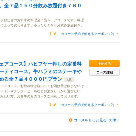
。全７品１５０分飲み放題付き７８０
ェフお任せのおすすめ料理全７品シェアコースです。料理
どによって変わります。ゆったり１５０分飲み放題付き。
このコース予約で使えるクーポン（2）
ェアコース】ハヒフヤ一押しの定番料
予約する
ーティコース。牛ハラミのステーキや
コース詳細
める全７品４０００円プラン
7品
シェアコース。お飲み物は自由に！お酒は量は飲まないけ
。ワインやクラフトビールなどお酒をしっかり選びたい
しみたい方。お食事のみのコースご用意しております。
このコース予約で使えるクーポン（2）
コース
をもっと見る（6件）