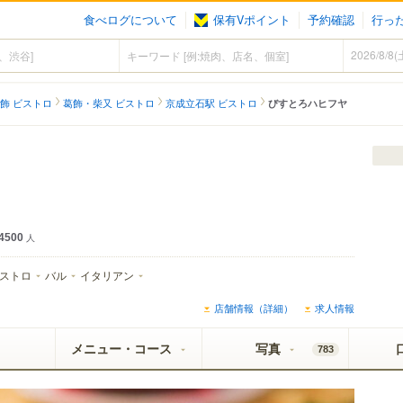
食べログについて
保有Vポイント
予約確認
行っ
飾 ビストロ
葛飾・柴又 ビストロ
京成立石駅 ビストロ
びすとろハヒフヤ
4500
人
ストロ
バル
イタリアン
店舗情報（詳細）
求人情報
メニュー・コース
写真
783