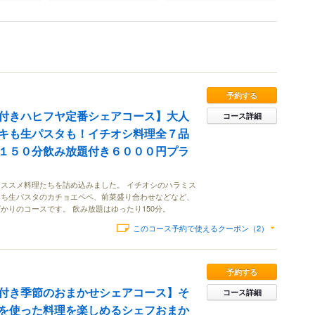
予約する
付きハヒフヤ定番シェアコース】大人
コース詳細
キも生パスタも！イチオシ料理全７品
１５０分飲み放題付き６０００円プラ
ススメ料理たちを詰め込みました。 イチオシのハラミス
もち生パスタのカチョエペペ、前菜盛り合わせなどなど、
かりのコースです。 飲み放題はゆったり150分。
このコース予約で使えるクーポン（2）
予約する
付き季節のおまかせシェアコース】そ
コース詳細
を使った料理を楽しめるシェフおまか