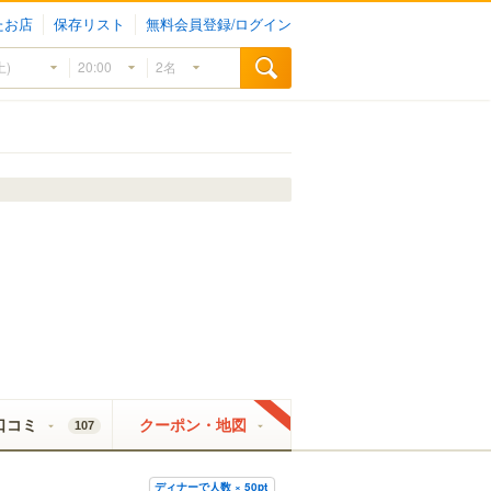
たお店
保存リスト
無料会員登録/ログイン
口コミ
クーポン・地図
107
ディナーで人数 × 50pt