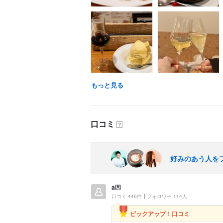
もっと見る
口コミ
？
好みのあう人を
a凹
口コミ 446件
フォロワー 114人
ピックアップ！口コミ