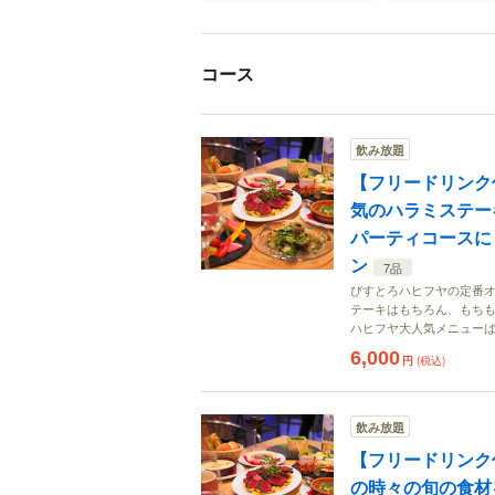
コース
飲み放題
【フリードリンク
気のハラミステー
パーティコースに
ン
7品
びすとろハヒフヤの定番オ
テーキはもちろん、もち
ハヒフヤ大人気メニューば
6,000
円
(税込)
飲み放題
【フリードリンク
の時々の旬の食材