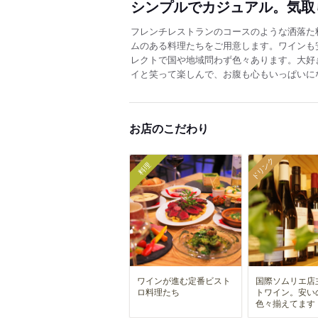
シンプルでカジュアル。気取
フレンチレストランのコースのような洒落た
ムのある料理たちをご用意します。ワインも
レクトで国や地域問わず色々あります。大好
イと笑って楽しんで、お腹も心もいっぱいに
お店のこだわり
ドリンク
料理
ワインが進む定番ビスト
国際ソムリエ店
ロ料理たち
トワイン。安い
色々揃えてます