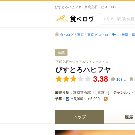
びすとろハヒフヤ - 京成立石（ビストロ）
食べログ
食べログ
東京
東京 ビストロ
千住・綾瀬・葛
公式
下町立石カジュアルワインビストロ
びすとろハヒフヤ
3.38
107
人
最寄り駅：
京成立石駅
[
東京
]
ジャンル：
ビ
予算：
￥5,000～￥5,999
-
トップ
座席