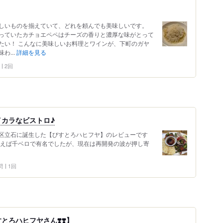
しいものを揃えていて、どれを頼んでも美味しいです。
っていたカチョエペペはチーズの香りと濃厚な味がとって
たい！ こんなに美味しいお料理とワインが、下町のガヤ
わ...
詳細を見る
2回
カラなビストロ♪
区立石に誕生した【びすとろハヒフヤ】のレビューです
云えば千ベロで有名でしたが、現在は再開発の波が押し寄
問
1回
ろハヒフヤさん❣️❣️】