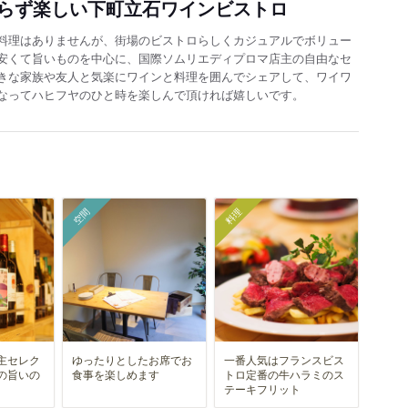
らず楽しい下町立石ワインビストロ
料理はありませんが、街場のビストロらしくカジュアルでボリュー
安くて旨いものを中心に、国際ソムリエディプロマ店主の自由なセ
きな家族や友人と気楽にワインと料理を囲んでシェアして、ワイワ
なってハヒフヤのひと時を楽しんで頂ければ嬉しいです。
空間
料理
主セレク
ゆったりとしたお席でお
一番人気はフランスビス
の旨いの
食事を楽しめます
トロ定番の牛ハラミのス
テーキフリット