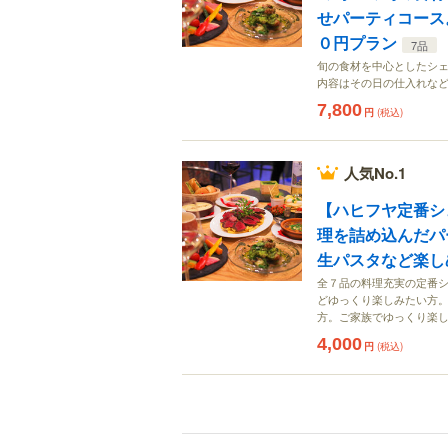
せパーティコース
０円プラン
7品
旬の食材を中心としたシ
内容はその日の仕入れな
7,800
円
(税込)
人気No.1
【ハヒフヤ定番シ
理を詰め込んだパ
生パスタなど楽し
全７品の料理充実の定番
どゆっくり楽しみたい方
方。ご家族でゆっくり楽
4,000
円
(税込)