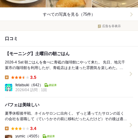
すべての写真を見る（75件）
広告を非表示
口コミ
【モーニング】土曜日の朝ごはん
2026-4 Sat 朝ごはんを食べに青砥の珈琲館にやって来た。 先日、地元千
葉市の珈琲館を利用したが、青砥店はまた違った雰囲気を楽しめた。
【注文したモノ】 ...
3.5
Lunch:
fetatsuki
（642）
2026/04 訪問
1回
パフェは美味しい
夏季休暇後半戦、ネイルサロンに出向く。 ずっと通ってたサロンの近く
の会社を退職して（ていうかその前に移転だったんだけど）その後は適当
に出先で見繕って予約入れていたんだけど、出かけ...
3.4
Lunch:
yumic
（4505）