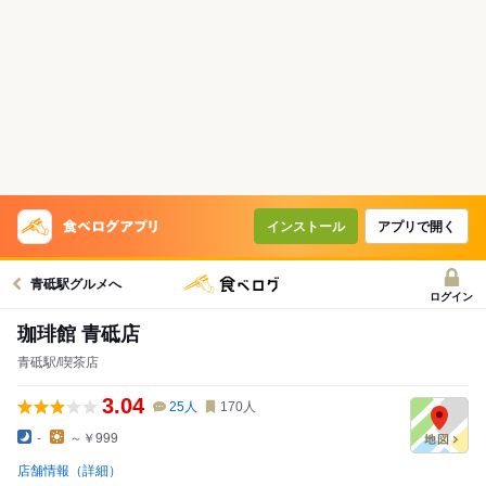
インストール
アプリで開く
青砥駅グルメへ
ログイン
珈琲館 青砥店
青砥駅/喫茶店
3.04
25
人
170
人
-
～￥999
店舗情報（詳細）