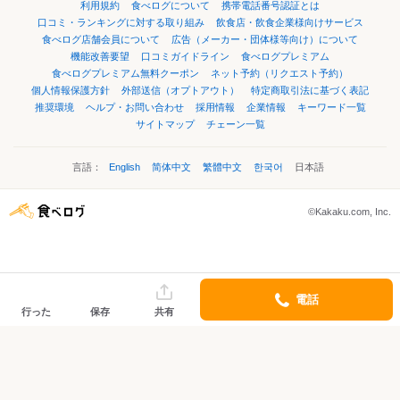
利用規約
食べログについて
携帯電話番号認証とは
口コミ・ランキングに対する取り組み
飲食店・飲食企業様向けサービス
食べログ店舗会員について
広告（メーカー・団体様等向け）について
機能改善要望
口コミガイドライン
食べログプレミアム
食べログプレミアム無料クーポン
ネット予約（リクエスト予約）
個人情報保護方針
外部送信（オプトアウト）
特定商取引法に基づく表記
推奨環境
ヘルプ・お問い合わせ
採用情報
企業情報
キーワード一覧
サイトマップ
チェーン一覧
言語：
English
简体中文
繁體中文
한국어
日本語
©Kakaku.com, Inc.
電話
行った
保存
共有