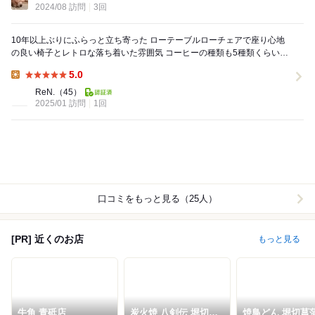
2024/08 訪問
3回
10年以上ぶりにふらっと立ち寄った ローテーブルローチェアで座り心地
の良い椅子とレトロな落ち着いた雰囲気 コーヒーの種類も5種類くらいあ
り色々楽しめます シンプルで美味し...
5.0
Lunch:
ReN.
（45）
2025/01 訪問
1回
口コミをもっと見る（25人）
[PR] 近くのお店
もっと見る
牛角 青砥店
炭火焼 八剣伝 堀切菖
焼鳥どん 堀切菖