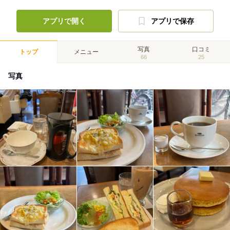
アプリで開く
アプリで保存
写真
口コミ
トップ
メニュー
66
25
写真