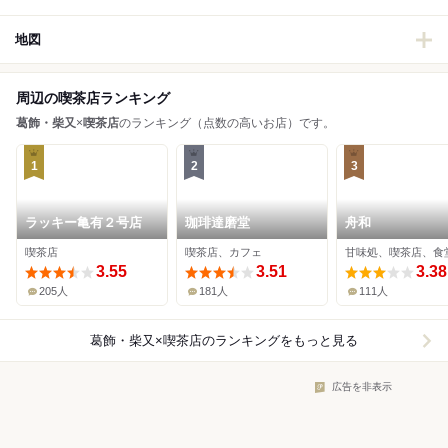
地図
周辺の喫茶店ランキング
葛飾・柴又
×
喫茶店
のランキング（点数の高いお店）です。
1
2
3
ラッキー亀有２号店
珈琲達磨堂
舟和
喫茶店
喫茶店、カフェ
甘味処、喫茶店、食
3.55
3.51
3.38
205人
181人
111人
葛飾・柴又×喫茶店
のランキングをもっと見る
広告を非表示