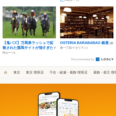
【鬼バズ】万馬券ラッシュで拡
OSTERIA BARABABAO 銀座
(銀
散された競馬サイトが強すぎた
座一丁目/イタリアン)
P
R(ルーツ)
Recommended by
東京
東京 喫茶店
千住・綾瀬・葛飾 喫茶店
葛飾・柴又 喫