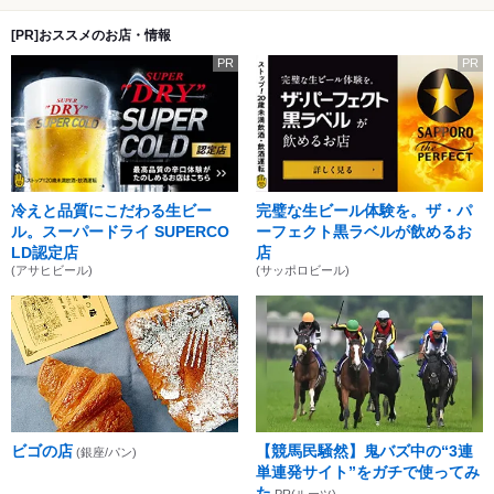
[PR]おススメのお店・情報
PR
PR
冷えと品質にこだわる生ビー
完璧な生ビール体験を。ザ・パ
ル。スーパードライ SUPERCO
ーフェクト黒ラベルが飲めるお
LD認定店
店
(アサヒビール)
(サッポロビール)
ビゴの店
【競馬民騒然】鬼バズ中の“3連
(銀座/パン)
単連発サイト”をガチで使ってみ
た
PR(ルーツ)