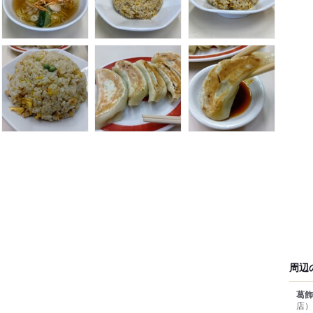
周辺
葛飾
店）