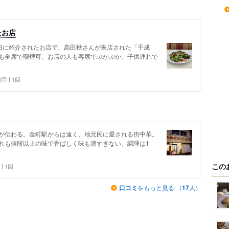
たお店
29日に紹介されたお店で、高田秋さんが来店された「千成
も全席で喫煙可、お店の人も客席でぷかぷか、子供連れで
 訪問
1回
が伝わる。金町駅からは遠く、地元民に愛される街中華。
れも値段以上の味で香ばしく味も濃すぎない。調理は1
この
1回
口コミ
をもっと見る （
17
人）