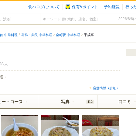
食べログについて
保有Vポイント
予約確認
行っ
飾 中華料理
葛飾・柴又 中華料理
金町駅 中華料理
千成亭
98
人
理
店舗情報（詳細）
ュー・コース
写真
口コミ
112