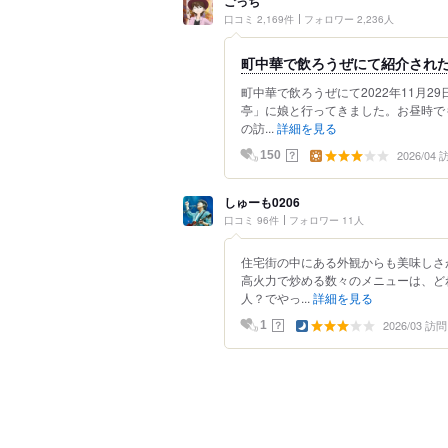
ごっち
口コミ 2,169件
フォロワー 2,236人
町中華で飲ろうぜにて紹介され
町中華で飲ろうぜにて2022年11月
亭」に娘と行ってきました。お昼時で
の訪...
詳細を見る
2026/04
？
150
しゅーも0206
口コミ 96件
フォロワー 11人
住宅街の中にある外観からも美味しさ
高火力で炒める数々のメニューは、ど
人？でやっ...
詳細を見る
2026/03 訪問
？
1