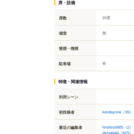
席・設備
20席
席数
無
個室
禁煙・喫煙
有
駐車場
特徴・関連情報
利用シーン
kendayone
（39）
初投稿者
hirohiro0905
（2）
最近の編集者
akila4649
（923）