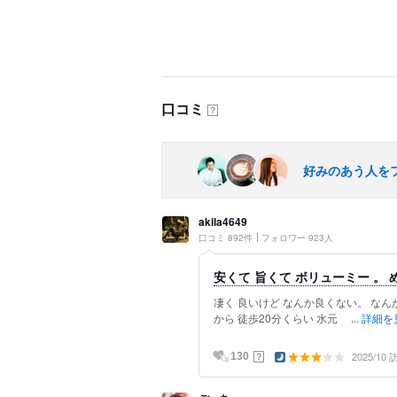
口コミ
？
好みのあう人を
akila4649
口コミ 892件
フォロワー 923人
安くて 旨くて ボリューミー 。 め
凄く 良いけど なんか良くない。 なんか
から 徒歩20分くらい 水元 ...
詳細を
2025/10
？
130