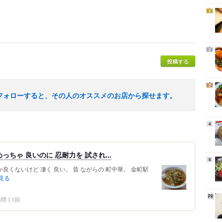
1
2
投稿する
3
フォローすると、その人のオススメのお店から探せます。
4
っちゃ 良いのに 忍耐力を 試され...
5
良くないけど 凄く 良い。 昔 ながらの 町中華。 金町駅
見る
 訪問
1回