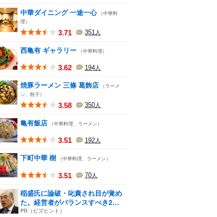
中華ダイニング 一途一心
（中華料
理）
3.71
351
人
西亀有 ギャラリー
（中華料理）
3.62
194
人
焼豚ラーメン 三條 葛飾店
（ラーメ
ン、餃子）
3.58
350
人
亀有飯店
（中華料理、ラーメン）
3.51
192
人
下町中華 樹
（中華料理、ラーメン）
3.51
70
人
稲盛氏に論破・叱責され目が覚め
た。経営者がバランスすべき2
つ...
PR（ビズヒント）