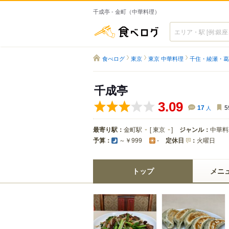
千成亭 - 金町（中華料理）
食べログ
食べログ
東京
東京 中華料理
千住・綾瀬・葛
千成亭
3.09
17
人
5
最寄り駅：
金町駅
[
東京
]
ジャンル：
中華料
予算：
定休日
：
火曜日
～￥999
-
トップ
メニ