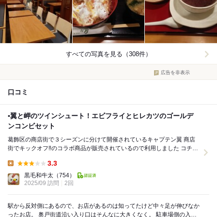
すべての写真を見る（308件）
広告を非表示
口コミ
▪️翼と岬のツインシュート！エビフライとヒレカツのゴールデ
ンコンビセット
葛飾区の商店街で３シーズンに分けて開催されているキャプテン翼 商店
街でキックオフ‼︎のコラボ商品が販売されているので利用しました コチラ
のお店のコラボ選手は、大空翼と岬太郎の...
3.3
Lunch:
黒毛和牛太
（754）
2025/09 訪問
2回
駅から反対側にあるので、お店があるのは知ってたけど中々足が伸びなか
ったお店。 奥戸街道沿い入り口はそんなに大きくなく。 駐車場側の入り