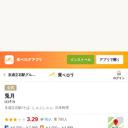
コースで使えるクーポン
戻る
クーポンを利用せず予約する
インストール
アプリで開く
京成立石駅グルメへ
ログイン
公式
兎月
(とげつ)
京成立石駅/そば､ しゃぶしゃぶ､ 日本料理
3.29
50
人
785
人
￥6,000～￥7,999
￥4,000～￥4,999