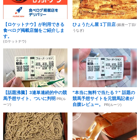
【ロケットナウ】が利用できる
ひょうたん屋 1丁目店
(銀座一丁目/
食べログ掲載店舗をご紹介しま
うなぎ)
す。
(ロケットナウ)
【話題沸騰】3連単連続的中の競
"本当に無料で当たる？" 話題の
馬予想サイト、ついに判明
競馬予想サイトを元競馬記者が
PR(ル
自腹レビュー。
ーツ)
PR(ルーツ)