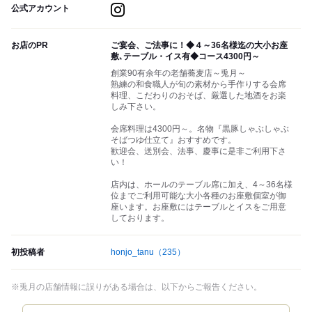
公式アカウント
お店のPR
ご宴会、ご法事に！◆４～36名様迄の大小お座
敷､テーブル・イス有◆コース4300円～
創業90有余年の老舗蕎麦店～兎月～
熟練の和食職人が旬の素材から手作りする会席
料理、こだわりのおそば、厳選した地酒をお楽
しみ下さい。
会席料理は4300円～。名物『黒豚しゃぶしゃぶ
そばつゆ仕立て』おすすめです。
歓迎会、送別会、法事、慶事に是非ご利用下さ
い！
店内は、ホールのテーブル席に加え、4～36名様
位までご利用可能な大小各種のお座敷個室が御
座います。お座敷にはテーブルとイスをご用意
しております。
初投稿者
honjo_tanu
（235）
※兎月の店舗情報に誤りがある場合は、以下からご報告ください。