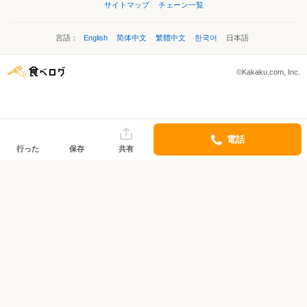
サイトマップ
チェーン一覧
言語：
English
简体中文
繁體中文
한국어
日本語
©Kakaku.com, Inc.
電話
行った
保存
共有