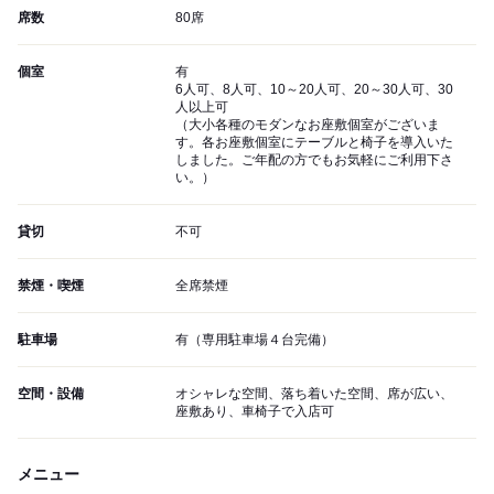
席数
80席
個室
有
6人可、8人可、10～20人可、20～30人可、30
人以上可
（大小各種のモダンなお座敷個室がございま
す。各お座敷個室にテーブルと椅子を導入いた
しました。ご年配の方でもお気軽にご利用下さ
い。）
貸切
不可
禁煙・喫煙
全席禁煙
駐車場
有（専用駐車場４台完備）
空間・設備
オシャレな空間、落ち着いた空間、席が広い、
座敷あり、車椅子で入店可
メニュー