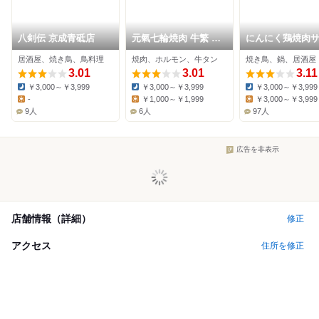
八剣伝 京成青砥店
元氣七輪焼肉 牛繁 東
にんにく鶏焼肉
金町店
金町店
居酒屋、焼き鳥、鳥料理
焼肉、ホルモン、牛タン
焼き鳥、鍋、居酒屋
3.01
3.01
3.11
￥3,000～￥3,999
￥3,000～￥3,999
￥3,000～￥3,999
Dinner:
Dinner:
Dinner:
-
￥1,000～￥1,999
￥3,000～￥3,999
Lunch:
Lunch:
Lunch:
9人
6人
97人
広告を非表示
店舗情報（詳細）
修正
アクセス
住所を修正