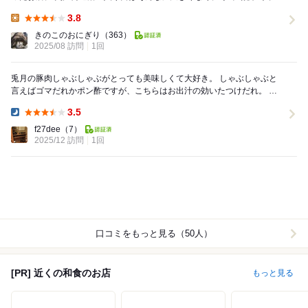
口は、団体様受け入れ出来そうな感じでした。...
3.8
Lunch:
きのこのおにぎり
（363）
2025/08 訪問
1回
兎月の豚肉しゃぶしゃぶがとっても美味しくて大好き。 しゃぶしゃぶと
言えばゴマだれかポン酢ですが、こちらはお出汁の効いたつけだれ。 と
っても美味しくて食が進みます。 子供達にも...
3.5
Dinner:
f27dee
（7）
2025/12 訪問
1回
口コミをもっと見る（50人）
[PR] 近くの和食のお店
もっと見る