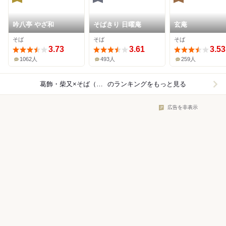
吟八亭 やざ和
そばきり 日曜庵
玄庵
そば
そば
そば
3.73
3.61
3.53
1062人
493人
259人
葛飾・柴又×そば（蕎麦）
のランキングをもっと見る
広告を非表示