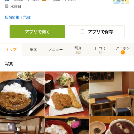
水曜日
店舗情報（詳細）
アプリで開く
アプリで保存
写真
口コミ
クーポン
トップ
座席
メニュー
302
50
1
写真